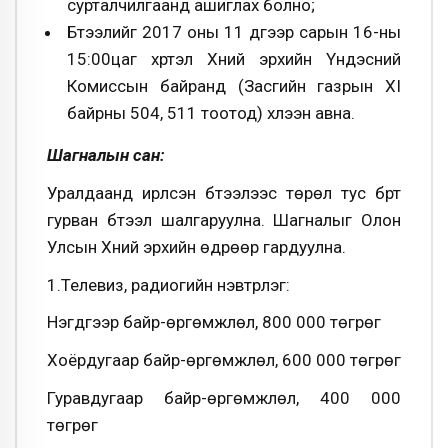
сурталчилгаанд ашиглах болно;
Бүтээлийг 2017 оны 11 дүгээр сарын 16-ны
15:00цаг хүртэл Хүний эрхийн Үндэсний
Комиссын байранд (Засгийн газрын XI
байрны 504, 511 тоотод) хүлээн авна.
Шагналын сан:
Уралдаанд ирүүлсэн бүтээлээс төрөл тус бүрт
гурван бүтээл шалгаруулна. Шагналыг Олон
Улсын Хүний эрхийн өдрөөр гардуулна.
1.Телевиз, радиогийн нэвтрүүлэг:
Нэгдүгээр байр-өргөмжлөл, 800 000 төгрөг
Хоёрдугаар байр-өргөмжлөл, 600 000 төгрөг
Гуравдугаар байр-өргөмжлөл, 400 000
төгрөг