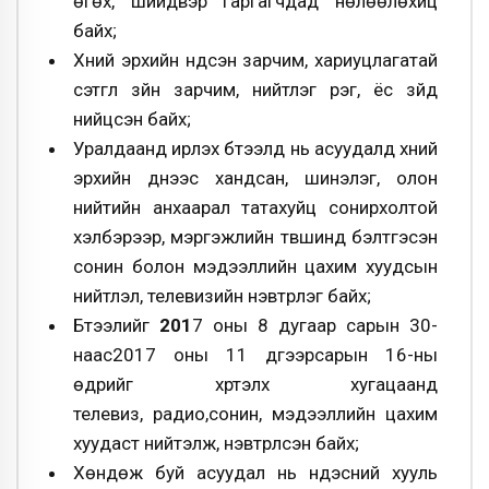
өгөх, шийдвэр гаргагчдад нөлөөлөхүйц
байх;
Хүний эрхийн үндсэн зарчим, хариуцлагатай
сэтгүүл зүйн зарчим, нийтлэг үүрэг, ёс зүйд
нийцсэн байх;
Уралдаанд ирүүлэх бүтээлүүд нь асуудалд хүний
эрхийн үүднээс хандсан, шинэлэг, олон
нийтийн анхаарал татахуйц сонирхолтой
хэлбэрээр, мэргэжлийн түвшинд бэлтгэсэн
сонин болон мэдээллийн цахим хуудсын
нийтлэл, телевизийн нэвтрүүлэг байх;
Бүтээлийг
201
7 оны 8 дугаар сарын 30-
наас2017 оны 11 дүгээрсарын 16-ны
өдрийг хүртэлх хугацаанд
телевиз, радио,сонин, мэдээллийн цахим
хуудаст нийтэлж, нэвтрүүлсэн байх;
Хөндөж буй асуудал нь үндэсний хууль