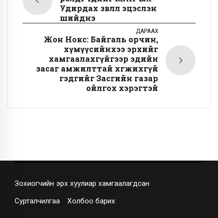
Удирдах зөвлөл эцэслэн
шийднэ
ДАРААХ
Жон Нокс: Байгаль орчин,
хүмүүсийнхээ эрхийг
хамгаалахгүйгээр эдийн
засаг амжилттай хөгжихгүй
гэдгийг Засгийн газар
ойлгох хэрэгтэй
Зохиогчийн эрх хуулиар хамгаалагдсан
Сурталчилгаа
Холбоо барих