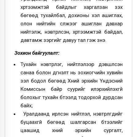
хүртээмжтэй байдлыг харгалзан үзэх
бөгөөд тухайлбал, дохионы хэл ашиглах,
олон нийтийн сүлжээг ашиглан давхар
нийтэлж, нэвтрүүлсэн, хүртээмжтэй байдал,
давтамж зэргийг давуу тал гэж үзнэ.
Зохион байгуулалт:
Тухайн нэвтрүүлэг, нийтлэлээр дэвшүүлсэн
санаа болон дүгнэлт нь зохиогчийн хувийн
үзэл бодол бөгөөд Хүний эрхийн Үндэсний
Комиссын байр суурийг илэрхийлэхгүй
болохыг тухайн бүтээлд тодорхой дурдсан
байх;
Уралдаанд ирүүлсэн нийтлэл, нэвтрүүлгүүдийг
буцаахгүй бөгөөд шалгарсан бүтээлийг
цаашид хүний эрхийн сургалт,