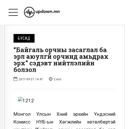
БУСАД
“Байгаль орчны засаглал ба
эрүүл аюулгүй орчинд амьдрах
эрх” сэдэвт нийтлэлийн
болзол
2017-09-21 14:47
2
min
Монгол Улсын Хүний эрхийн Үндэсний
Комисс НҮБ-ын Хөгжлийн хөтөлбөртэй