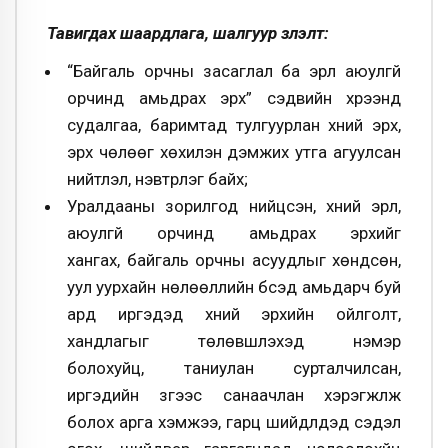
Тавигдах шаардлага, шалгуур үзүүлэлт:
“Байгаль орчны засаглал ба эрүүл аюулгүй
орчинд амьдрах эрх” сэдвийн хүрээнд
судалгаа, баримтад тулгуурлан хүний эрх,
эрх чөлөөг хөхиүлэн дэмжих утга агуулсан
нийтлэл, нэвтрүүлэг байх;
Уралдааны зорилгод нийцсэн, хүний эрүүл,
аюулгүй орчинд амьдрах эрхийг
хангах, байгаль орчны асуудлыг хөндсөн,
уул уурхайн нөлөөллийн бүсэд амьдарч буй
ард иргэдэд хүний эрхийн ойлголт,
хандлагыг төлөвшүүлэхэд нэмэр
болохуйц, таниулан сурталчилсан,
иргэдийн зүгээс санаачлан хэрэгжүүлж
болох арга хэмжээ, гарц шийдлүүдэд сэдэл