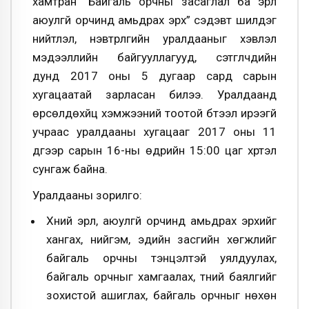
хамтран “Байгаль орчны засаглал ба эрүүл
аюулгүй орчинд амьдрах эрх” сэдэвт шилдэг
нийтлэл, нэвтрүүлгийн уралдааныг хэвлэл
мэдээллийн байгууллагууд, сэтгүүлчдийн
дунд 2017 оны 5 дугаар сард сарын
хугацаатай зарласан билээ. Уралдаанд
өрсөлдөхүйц хэмжээний тоотой бүтээл ирээгүй
учраас уралдааны хугацааг 2017 оны 11
дүгээр сарын 16-ны өдрийн 15:00 цаг хүртэл
сунгаж байна.
Уралдааны зорилго:
Хүний эрүүл, аюулгүй орчинд амьдрах эрхийг
хангах, нийгэм, эдийн засгийн хөгжлийг
байгаль орчны тэнцэлтэй уялдуулах,
байгаль орчныг хамгаалах, түүний баялгийг
зохистой ашиглах, байгаль орчныг нөхөн