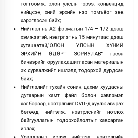
тогтоомж, олон улсын гэрээ, конвенцид
нийцсэн, хүний эрхийн нэр томъёог зөв
хэрэглэсэн байх;
Нийтлэл нь A2 форматын 1/4 – 1/2 дээш
хэмжээтэй, нэвтрүүлэг нь 15 минутаас дээш
хугацаатай,”ОЛОН УЛСЫН ХҮНИЙ
ЭРХИЙН ӨДӨРТ ЗОРИУЛАВ” гэсэн
бичвэрийг оруулах,ашигласан материалын
эх сурвалжийг ишлэлд тодорхой дурдсан
байх;
Нийтлэлийг тухайн сонин, цахим хуудасны
дугаарын хамт файл болон хэвлэмэл
хэлбэрээр, нэвтрүүлгийг DVD-д хуулж авчрах
бөгөөд нийтэлж, нэвтрүүлснийг нотлох
байгууллагын тодорхойлолтыг хавсарган
ирүүлэх;
Уралдаанд ирүүлэх нийтлэл, нэвтрүүлгийн