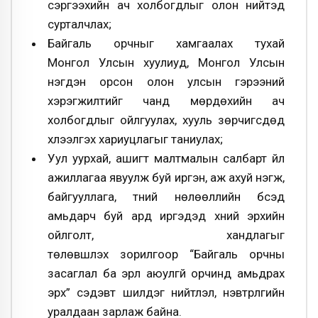
сэргээхийн ач холбогдлыг олон нийтэд
сурталчлах;
Байгаль орчныг хамгаалах тухай
Монгол Улсын хуулиуд, Монгол Улсын
нэгдэн орсон олон улсын гэрээний
хэрэгжилтийг чанд мөрдөхийн ач
холбогдлыг ойлгуулах, хууль зөрчигсдөд
хүлээлгэх хариуцлагыг таниулах;
Уул уурхай, ашигт малтмалын салбарт үйл
ажиллагаа явуулж буй иргэн, аж ахуй нэгж,
байгууллага, түүний нөлөөллийн бүсэд
амьдарч буй ард иргэдэд хүний эрхийн
ойлголт, хандлагыг
төлөвшүүлэх зорилгоор “Байгаль орчны
засаглал ба эрүүл аюулгүй орчинд амьдрах
эрх” сэдэвт шилдэг нийтлэл, нэвтрүүлгийн
уралдаан зарлаж байна.