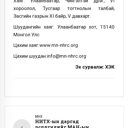
Хаяг: Улаанбаатар, Чингэлтэй дүүрэг, VI
хороолол, Тусгаар тогтнолын талбай,
Засгийн газрын XI байр, V давхарт.
Шуудангийн хаяг: Улаанбаатар хот, 15140
Монгол Улс
Цахим хаяг:www.mn-nhrc.org
Цахим шуудан:info@mn-nhrc.org
Эх сурвалж: ХЭҮК
ӨМНӨХ
НИТХ-ын даргад
өрсөлдөгчдийг МАН-ын