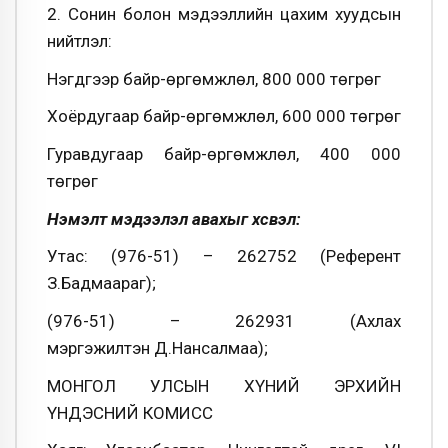
2. Сонин болон мэдээллийн цахим хуудсын
нийтлэл:
Нэгдүгээр байр-өргөмжлөл, 800 000 төгрөг
Хоёрдугаар байр-өргөмжлөл, 600 000 төгрөг
Гуравдугаар байр-өргөмжлөл, 400 000
төгрөг
Нэмэлт мэдээлэл авахыг хүсвэл:
Утас: (976-51) – 262752 (Референт
З.Бадмаараг);
(976-51) – 262931 (Ахлах
мэргэжилтэн Д.Нансалмаа);
МОНГОЛ УЛСЫН ХҮНИЙ ЭРХИЙН
ҮНДЭСНИЙ КОМИСС