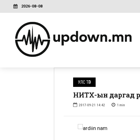
2026-08-08
УЛС ТӨР
НИТХ-ын даргад өр
2017-09-21 14:42
1
min