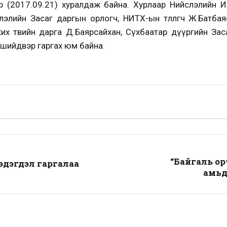
дөр (2017.09.21) хуралдаж байна. Хурлаар Нийслэлийн Ир
элийн Засаг даргын орлогч, НИТХ-ын төлөөлөгч Ж.Батба
х төвийн дарга Д.Баярсайхан, Сүхбаатар дүүргийн Засаг
 шийдвэр гаргах юм байна.
“Байгаль ор
эдэгдэл гаргалаа
амьд