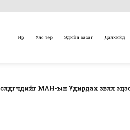
Нүүр
Улс төр
Эдийн засаг
Дэлхийд
сөлдөгчдийг МАН-ын Удирдах зөвлөл эц