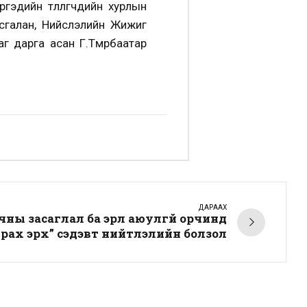
гэдийн төлөөлөгчдийн хурлын
ясгалан, Нийслэлийн Жижиг
 дарга асан Г.Төмөрбаатар
ДАРААХ
чны засаглал ба эрүүл аюулгүй орчинд
рах эрх” сэдэвт нийтлэлийн болзол