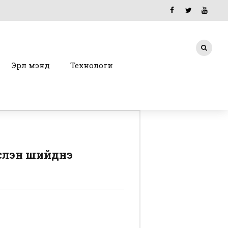
Эрүүл мэнд
Технологи
эслэн шийднэ