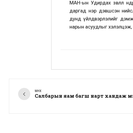
МАН-ын Удирдах зөвлөл өнөө
даргад нэр дэвшсэн нийсл
дунд үйлдвэрлэлийг дэмжи
нарын асуудлыг хэлэлцэж,
ӨМНӨХ
Салбарын яам багш нарт хандаж м