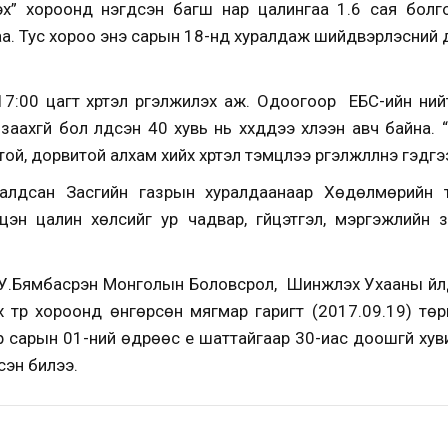
үлэх” хороонд нэгдсэн багш нар цалингаа 1.6 сая болг
аа. Тус хороо энэ сарын 18-нд хуралдаж шийдвэрлэсний 
17:00 цагт хүртэл үргэлжилэх аж. Одоогоор ЕБС-ийн ний
ахгүй бол үлдсэн 40 хувь нь хүүхдүүдээ хүлээн авч байна. 
й, дорвитой алхам хийх хүртэл тэмцлээ үргэлжлүүлнэ гэдг
ралдсан Засгийн газрын хуралдаанаар Хөдөлмөрийн 
цэн цалин хөлсийг ур чадвар, гүйцэтгэл, мэргэжлийн 
.Бямбасүрэн Монголын Боловсрол, Шинжлэх Ухааны үйл
эх түр хороонд өнгөрсөн мягмар гаригт (2017.09.19) тө
р сарын 01-ний өдрөөс үе шаттайгаар 30-иас доошгүй хув
лсэн билээ.