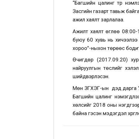
“Багшийн цалинг түр нэмү
Засгийн газарт тавьж байг
ажил хаялт зарлалаа.
Ажилт хаялт өглөө 08:00-
буюу 60 хувь нь хичээлээ за
хороо”-ныхон төрөөс бодито
Өчигдөр (2017.09.20) ху
найруулгын төслийг хэлэл
шийдвэрлэсэн.
Мөн ЗГХЭГ-ын дэд дарга У
Багшийн цалинг нэмэгдүүл
хөлсийг 2018 оны нэгдүгээ
байна гэсэн мэдэгдэл хүргүү