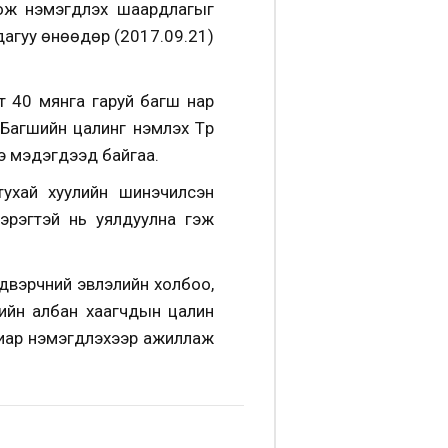
ож нэмэгдүүлэх шаардлагыг
дагуу өнөөдөр (2017.09.21)
т 40 мянга гаруй багш нар
“Багшийн цалинг нэмүүлэх Түр
ээ мэдэгдээд байгаа.
тухай хуулийн шинэчилсэн
зэрэгтэй нь уялдуулна гэж
двэрчний эвлэлийн холбоо,
рийн албан хаагчдын цалин
иар нэмэгдүүлэхээр ажиллаж