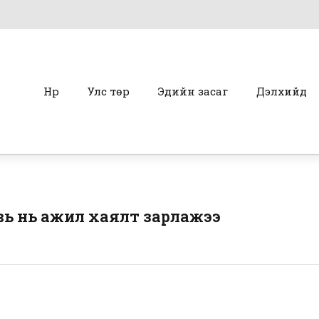
Нүүр
Улс төр
Эдийн засаг
Дэлхийд
вь нь ажил хаялт зарлажээ