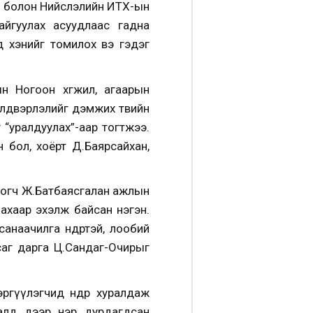
ал болон Нийслэлийн ИТХ-ын
йгуулах асуудлаас гадна
 хэнийг томилох вэ гэдэг
н Ногоон хөгжил, агаарын
лдвэрлэлийг дэмжих төвийн
 “уралдуулах”-аар тогтжээ.
 бол, хоёрт Д.Баярсайхан,
логч Ж.Батбаясгалан ажлын
ахаар эхэлж байсан нэгэн.
наачилга өндөртэй, лообий
саг дарга Ц.Сандаг-Очирыг
гүүлэгчид өнөөдөр хуралдаж
алд дээр нэр дурдагдсан