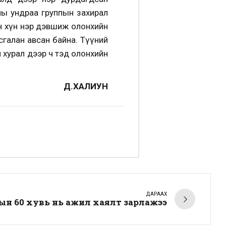
уны ундраа группын захирал
ан хүн нэр дэвшиж олонхийн
галан авсан байна. Түүний
н хурал дээр ч тэд олонхийн
Д.ХАЛИУН
ДАРААХ
ын 60 хувь нь ажил хаялт зарлажээ