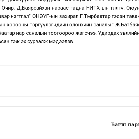
Очир, Д.Баярсайхан нараас гадна НИТХ-ын төлөөлөгч, Ою
эвэр нэгтгэл” ОНӨҮГ-ын захирал Г.Төмөрбаатар гэсэн тав
н хорооны тэргүүлэгчдийн олонхийн саналыг Ж.Батбаяс
рбаатар нар саналын тоогоороо жагсчээ. Удирдах зөвлөлий
сан гэж эх сурвалж мэдээлэв.
Багш нар