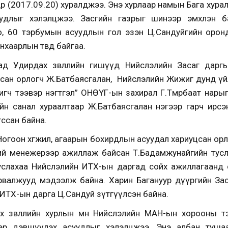
гдөр (2017.09.20) хуралджээ. Энэ хурлаар намын Бага хур
уудлыг хэлэлцжээ. Засгийн газрыг шинээр эмхлэн ба
, 60 тэрбумын асуудлын гол эзэн Ц.Сандуйгийн оронд
анхаарлын төвд байгаа.
д Удирдах зөвлөлийн гишүүд Нийслэлийн Засаг даргы
сан орлогч Ж.Батбаясгалан, Нийслэлийн Жижиг дунд үй
игч тээвэр нэгтгэл” ОНӨҮГ-ын захирал Г.Төмөрбаат нарыг
ийн санал хураалтаар Ж.Батбаясгалан нэгээр гарч ирсэн
гссан байна.
Ногоон хөгжил, агаарын бохирдлын асуудал хариуцсан ор
хий менежерээр ажиллаж байсан Т.Бадамжунайгийн тусл
слахаа Нийслэлийн ИТХ-ын даргад сойх ажиллагаанд са
рвалжууд мэдээлж байна. Харин Багануур дүүргийн За
ИТХ-ын дарга Ц.Сандуй зүтгүүлсэн байна.
 зөвлөлийн хурлын өмнө Нийслэлийн МАН-ын хорооны тэр
р дэвшүүлэх асуудлыг хэлэлцжээ. Энэ албан туша