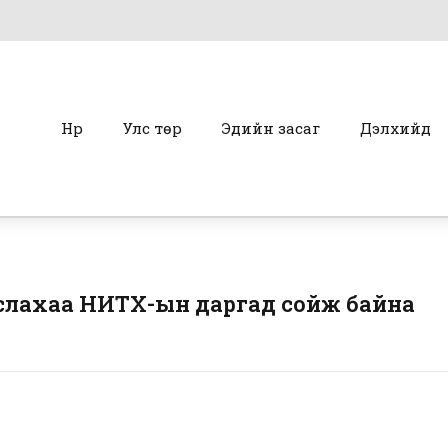
Нүүр
Улс төр
Эдийн засаг
Дэлхийд
слахаа НИТХ-ын даргад сойж байна