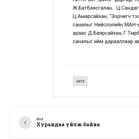
Ж.Батбаясгалан, Ц.Сандаг-
Ц.Амарсайхан, “Зорчигч тэ
саналыг Нийслэлийн МАН-ы
араас Д.Баярсайхан, Г.Төмө
саналыг ийм дарааллаар ав
НИТХ
ӨМНӨХ
Хурандаа уйлж байна