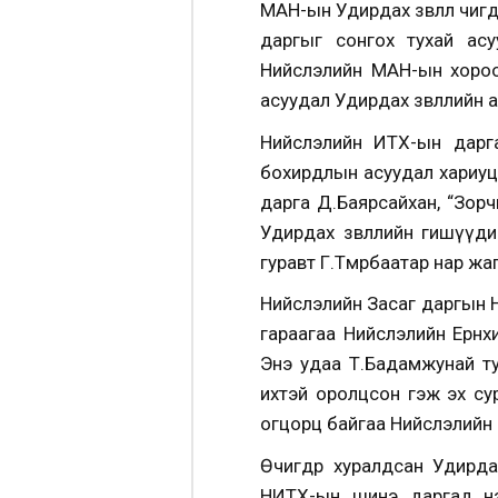
МАН-ын Удирдах зөвлөл өчи
даргыг сонгох тухай ас
Нийслэлийн МАН-ын хороо
асуудал Удирдах зөвлөлийн 
Нийслэлийн ИТХ-ын дарга
бохирдлын асуудал хариуц
дарга Д.Баярсайхан, “Зорч
Удирдах зөвлөлийн гишүүд
гуравт Г.Төмөрбаатар нар жа
Нийслэлийн Засаг даргын 
гараагаа Нийслэлийн Ерөн
Энэ удаа Т.Бадамжунай ту
ихтэй оролцсон гэж эх су
огцорц байгаа Нийслэлийн 
Өчигдөр хуралдсан Удирдах
НИТХ-ын шинэ даргад нэ