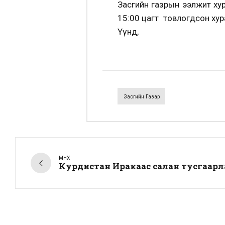
Засгийн газрын ээлжит хур
15:00 цагт товлогдсон хур
Үүнд,
Засгийн Газар
ӨМНӨХ
Курдистан Иракаас салан тусгаарл