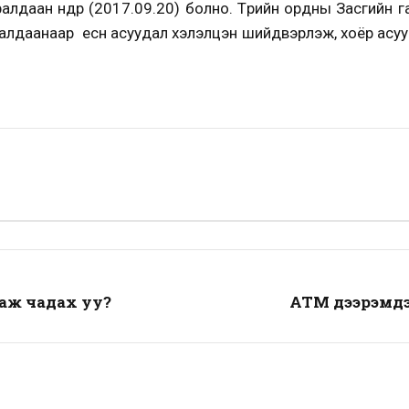
алдаан өнөөдөр (2017.09.20) болно. Төрийн ордны Засгийн
алдаанаар есөн асуудал хэлэлцэн шийдвэрлэж, хоёр асу
аж чадах уу?
АТМ дээрэмдэж