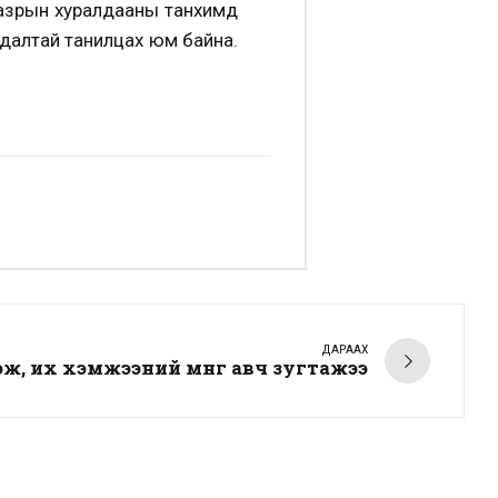
 газрын хуралдааны танхимд
удалтай танилцах юм байна.
ДАРААХ
, их хэмжээний мөнгө авч зугтажээ