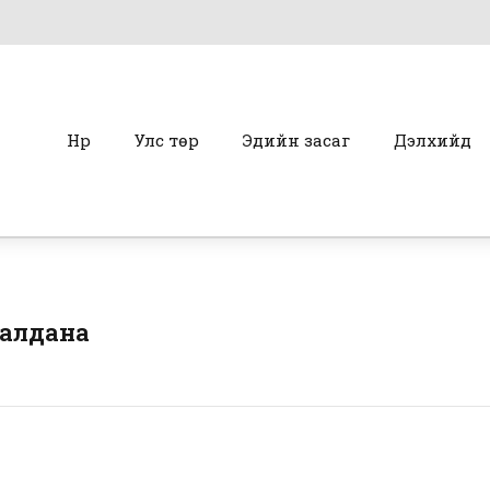
Нүүр
Улс төр
Эдийн засаг
Дэлхийд
ралдана