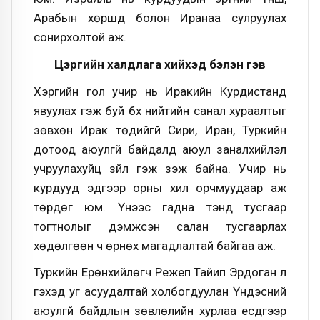
Арабын хөршүүд болон Иранаа сулруулах
сонирхолтой аж.
Цэргийн халдлага хийхэд бэлэн гэв
Хэргийн гол учир нь Иракийн Курдистанд
явуулах гэж буй бүх нийтийн санал хураалтыг
зөвхөн Ирак төдийгүй Сири, Иран, Туркийн
дотоод аюулгүй байдалд аюул заналхийлэл
учруулахуйц зүйл гэж үзэж байна. Учир нь
курдууд эдгээр орны хил орчмуудаар аж
төрдөг юм. Үүнээс гадна тэнд тусгаар
тогтнолыг дэмжсэн салан тусгаарлах
хөдөлгөөн ч өрнөх магадлалтай байгаа аж.
Туркийн Ерөнхийлөгч Режеп Тайип Эрдоган л
гэхэд уг асуудалтай холбогдуулан Үндэсний
аюулгүй байдлын зөвлөлийн хурлаа есдүгээр