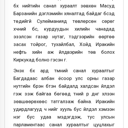
бүх нийтийн санал хураалт зөвхөн Масуд
Барзанийн дэглэмийн хяналтад байдаг бүсэд
төдийгүй Сулейманияд төвлөрсөн сөрөг
хүчний бүс, курдуудын хилийн чанадад
эзэлсэн газар нутаг, тэдгээрийн өөртөө
засах тойрог, тухайлбал, Хойд Иракийн
нефть хийн аж үйлдвэрийн төв болох
Киркукад болно гэсэн үг.
Энэхүү бүх ард түмний санал хураалтыг
Багдадаас албан ёсоор улс орны газар
нутгийн бүрэн бүтэн байдалд халдсан үйлдэл
гэж үзэж байгаа бөгөөд түүний үр дүнг хүлээн
зөвшөөрөхөөс татгалзаж байна. Иракийн
удирдлагууд ч үүнийг хууль бус үйлдэл хэмээн
нэг бус удаа мэдэгдэж, тус улсын
парламентаас санал хураалтыг цуцлахыг