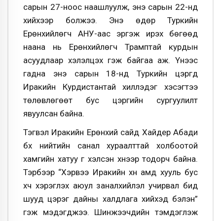
сарын 27-ноос наашлуулж, энэ сарын 22-нд
хийхээр болжээ. Энэ өдөр Туркийн
Ерөнхийлөгч АНУ-аас эргэж ирэх бөгөөд
наана нь Ерөнхийлөгч Трамптай курдын
асуудлаар хэлэлцэх гэж байгаа аж. Үүнээс
гадна энэ сарын 18-нд Туркийн цэргүүд
Иракийн Курдистантай хиллэдэг хэсэгтээ
төлөвлөгөөт бус цэргийн сургуулилт
явуулсан байна.
Тэгвэл Иракийн Ерөнхий сайд Хайдер Абади
бүх нийтийн санал хураалттай холбоотой
хамгийн хатуу үг хэлсэн хүнээр тодорч байна.
Тэрбээр “Хэрвээ Иракийн хүн амд хууль бус
хүч хэрэглэх аюул заналхийлэл учирвал бид
шууд цэрэг дайны халдлага хийхэд бэлэн”
гэж мэдэгджээ. Шинжээчдийн тэмдэглэж