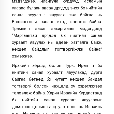
мэдэгджээ. Ялангуяа курдууд Исламын
улсаас булаан авсан дүүргүүдэд энэхүү бүх нийтийн
санал асуулгыг явуулах гэж байгаа нь
Вашингтоны санааг ихэд зовоож байна.
Трампын засаг захиргааны мэдэгдэлд
“Маргаантай дүүргүүдэд бүх нийтийн санал
хураалт явуулах нь өдөөн хатгалга байж,
нөхцөл байдлыг тогтворгүйжүүлж байна”
хэмээжээ.
Иракийн хөршүүд болон Турк, Иран ч бүх
нийтийн санал хураалт явуулахад дургүй
байгаа бөгөөд бүх нутагт нөхцөл байдал
тогтворгүй болсон нөхцөлд хүч хэрэглэхээр
төлөвлөж байна. Харин Иракийн Курдистанд
бүх нийтийн санал хураалт явуулахыг
дэмжсэн цорын ганц улс орон нь Израиль
юм. Израиль нь курдуудын эртний түнш,