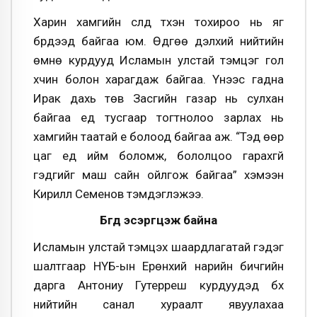
Харин хамгийн сүүлд түүхэн тохироо нь яг
бүрдээд байгаа юм. Өдгөө дэлхий нийтийн
өмнө курдууд Исламын улстай тэмцэг гол
хүчин болон харагдаж байгаа. Үүнээс гадна
Ирак дахь төв Засгийн газар нь сулхан
байгаа үед тусгаар тогтнолоо зарлах нь
хамгийн таатай үе болоод байгаа аж. “Тэд өөр
цаг үед ийм боломж, бололцоо гарахгүй
гэдгийг маш сайн ойлгож байгаа” хэмээн
Кирилл Семенов тэмдэглэжээ.
Бүгд эсэргүүцэж байна
Исламын улстай тэмцэх шаардлагатай гэдэг
шалтгаар НҮБ-ын Ерөнхий нарийн бичгийн
дарга Антониу Гутерреш курдуудэд бүх
нийтийн санал хураалт явуулахаа