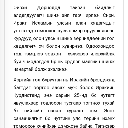
Ойрхи Дорнодод тайван байдлыг
алдагдуулагч шинэ зүйл гарч ирлээ. Сири,
Иракт Исламын улсын алан хядагчдыг
устгахад томоохон хувь нэмэр оруулж явсан
курдууд олон улсын шинэ зөрчилдөөний гол
хөдөлгөгч хүч болон хувирчээ. Одоохондоо
тэд тэмцлээ зөвхөн үг хэлээрээ илэрхийлж
буй ч мэдэгдэл бүр нь сүрдүүлэг маягийн шинж
чанартай болж эхэлжээ.
Хэргийн гол буруутан нь Иракийн бүрэлдэхүүнд
багтдаг өөртөө засах муж болох Иракийн
Курдистанд энэ сарын 25-нд бүс нутагт
явуулахаар товлосон тусгаар тогтнох тухай
бүх нийтийн санал хураалт юм. Энэхүү
санаачилгыг бүс нутгийн улс төрийн ихэнх
томоохон хүчнийхэн дэмжсэн байна. Тэгэхээр