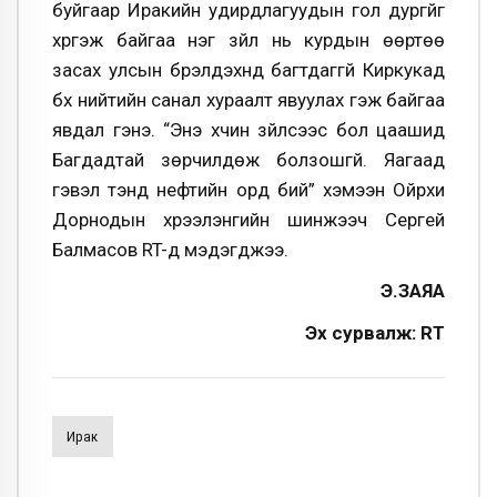
буйгаар Иракийн удирдлагуудын гол дургүйг
хүргэж байгаа нэг зүйл нь курдын өөртөө
засах улсын бүрэлдэхүүнд багтдаггүй Киркукад
бүх нийтийн санал хураалт явуулах гэж байгаа
явдал гэнэ. “Энэ хүчин зүйлсээс бол цаашид
Багдадтай зөрчилдөж болзошгүй. Яагаад
гэвэл тэнд нефтийн орд бий” хэмээн Ойрхи
Дорнодын хүрээлэнгийн шинжээч Сергей
Балмасов RT-д мэдэгджээ.
Э.ЗАЯА
Эх сурвалж: RT
Ирак