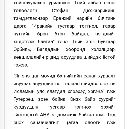
хойшлуулахыг уриалжээ. Түүний албан ёсны
төлөөлөгч Стефан Дюжаррикийн
тэмдэглэснээр Ерөнхий нарийн бичгийн
дарга “Иракийн тусгаар тогтнол, газар
нутгийн бүрэн бүтэн байдал, нэгдлийг
хүндэтгэж байгаа” гэнэ. Түүний үзэж буйгаар
Эрбиль, Багдадын хооронд хэлэлцээр,
зөвшилцлийн үр дүнд асуудлаа шийдэх ёстой
гэжээ.
“Яг энэ цаг мөчид бүх нийтийн санал хураалт
явуулах асуудлыг нэг талаас шийдвэрлэх нь
Исламын улс ялагдал хүлээхэд хүргэнэ” гэж
Гутерреш үзсэн байна. Энэхүү байр суурийг
курдуудын тусгаар тогтнох эрхийг
үгүйсгэдэггүй АНУ ч дэмжиж байгаа юм. Тэд
энэхүү санаачилгыг цагаа олоогүй гэж