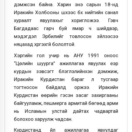
дэмжсэн байна. Харин энэ сарын 18-нд
Иракийн Холбооны шүүхээс бүх нийтийн санал
хураалт явуулахыг хоригложээ. Гэвч
Багдадаас гарч буй ямар ч шийдвэр,
мэдэгдэл Эрбилийг товлосон зүйлээсээ
няцахад хүргэхгүй бололтой.
Хэргийн гол учир нь АНУ 1991 оноос
“Цөлийн шуурга” ажиллагаа явуулах үеэр
курдын зэвсэгт бүлэглэлийнхэн дэмжиж,
Иракийн Курдистан бараг л тусгаар
тогтносон байдалд оржээ. Иракийн
Курдистан өөрийн гэсэн засаг захиргааны
байгууламж, пешмерга армитай бөгөөд арми
нь Исламын улстай дайтах чадвартай
болохоо харуулж чадсан.
Курдистанд үйл ажиллагаа явуулдаг