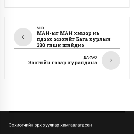
ӨМНӨХ
МАН-ыг МАН хэвээр нь
үлдээх эсэхийг Бага хурлын
330 гишүүн шийднэ
ДАРААХ
Засгийн газар хуралдана
Зохиогчийн эрх хуулиар хамгаалагдсан