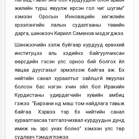
жилийн турш явуулж ирсэн гол чиг шугам”
хэмээн Оросын Инновацийн хөгжлийн
хүрээлэнгийн лалын судалгааны төвийн
дарга, шинжээч Кирилл Семенов мэдэгджээ.
Шинжээчийн хэлж буйгаар курдууд ерөнхий
институцээ аль хэдийнэ байгуулчихсан
өөрсдийн гэсэн улс орноо бий болгох үйл
явцаа дуусгахыг эрмэлзэж байгаа аж. Бүх
нийтийн санал хураалтыг зайлшгүй явуулах
болсон бас нэгэн хүчин зүйл бол Иракийн
Курдистаны удирдагчийн хувийн амбиц
гэжээ. “Барзани үүнд маш том найдлага тавьж
байгаа. Хэрвээ тэр бүх нийтийн санал
хураалтаасаа татгалзчихвал курдуудын дунд
имиж нь эрс унах болно” хэмээн улс төр
судлаач тэмдэглэжээ.