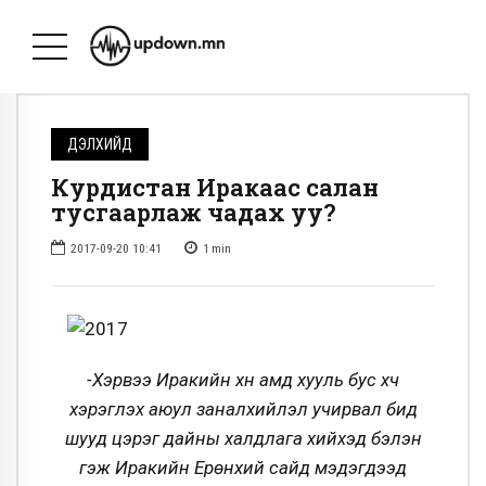
ДЭЛХИЙД
Курдистан Иракаас салан
тусгаарлаж чадах уу?
2017-09-20 10:41
1
min
-Хэрвээ Иракийн хүн амд хууль бус хүч
хэрэглэх аюул заналхийлэл учирвал бид
шууд цэрэг дайны халдлага хийхэд бэлэн
гэж Иракийн Ерөнхий сайд мэдэгдээд