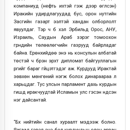
компаниуд (нефть ихтэй гэж дээр өгүүлсэн)
Иракийн удирдлагуудад бус, орон нутгийн
Засгийн газарт ээлтэй хандан олборлолт
явуулдаг. Тэр ч бүү хэл Эрбильд Орос, АНУ,
Израиль, Саудын Араб зэрэг томоохон
гүрнүүдийн төлөөлөгчийн газрууд байрладаг
байна. Ерөнхийдөө энэ нь консулын албатай
төстэй ч бүрэн эрхт дипломат байгууллагын
үүргийг бараг гүйцэтгэдэг аж. Курдууд Ирактай
зөвхөн мөнгөний нэгж болох динараараа л
харьцдаг. Тус улсын парламент дахь курдын
гишүүд иракчуудтай Исламын улс гэсэн үндсэн
нэг дайсантай.
“Бүх нийтийн санал хураалт мэдээж болно.
Яагаад гэвэл энэ бол курдуудын олон арван