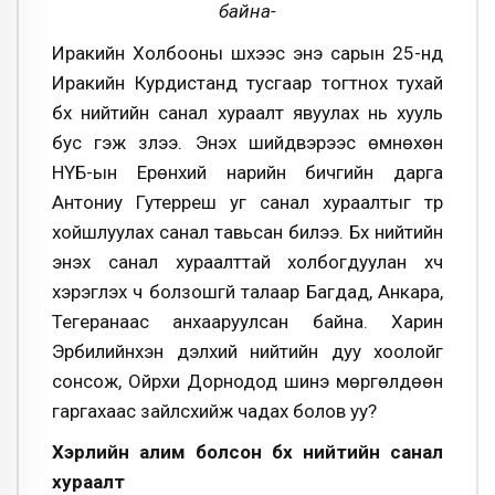
байна-
Иракийн Холбооны шүүхээс энэ сарын 25-нд
Иракийн Курдистанд тусгаар тогтнох тухай
бүх нийтийн санал хураалт явуулах нь хууль
бус гэж үзлээ. Энэхүү шийдвэрээс өмнөхөн
НҮБ-ын Ерөнхий нарийн бичгийн дарга
Антониу Гутерреш уг санал хураалтыг түр
хойшлуулах санал тавьсан билээ. Бүх нийтийн
энэхүү санал хураалттай холбогдуулан хүч
хэрэглэх ч болзошгүй талаар Багдад, Анкара,
Тегеранаас анхааруулсан байна. Харин
Эрбилийнхэн дэлхий нийтийн дуу хоолойг
сонсож, Ойрхи Дорнодод шинэ мөргөлдөөн
гаргахаас зайлсхийж чадах болов уу?
Хэрүүлийн алим болсон бүх нийтийн санал
хураалт