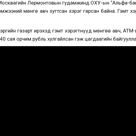
) Москвагийн Лермонтовын гудамжинд ОХУ-ын “Альфа-ба
жээний мөнгө авч зугтсан хэрэг гарсан байна. Гэмт хэ
эргийн газарт ирэхэд гэмт хэрэгтнүүд мөнгөө авч, АТМ-
0 сая орчим рубль хулгайлсан гэж цагдаагийн байгуулл