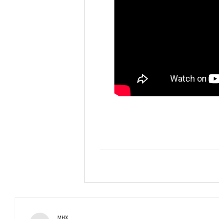
ӨМНӨХ