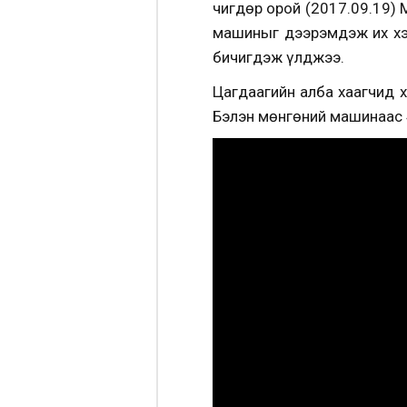
Өчигдөр орой (2017.09.19
машиныг дээрэмдэж их хэм
бичигдэж үлджээ.
Цагдаагийн алба хаагчид х
Бэлэн мөнгөний машинаас 4