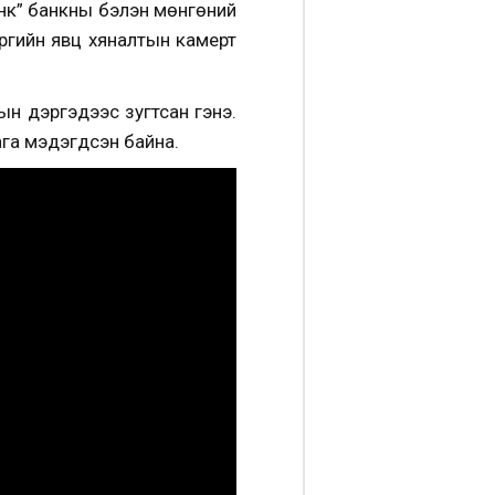
нк” банкны бэлэн мөнгөний
ргийн явц хяналтын камерт
ын дэргэдээс зугтсан гэнэ.
ага мэдэгдсэн байна.