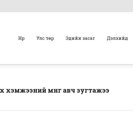
Нүүр
Улс төр
Эдийн засаг
Дэлхийд
х хэмжээний мөнгө авч зугтажээ