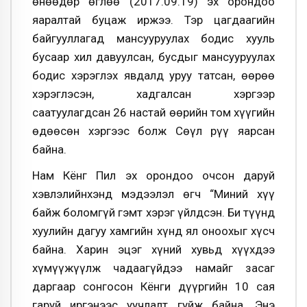
өнөөдөр өглөө (2017.09.19) эх орондоо
яаралтай буцаж иржээ. Тэр цагдаагийн
байгууллагад мансууруулах бодис хууль
бусаар хил давуулсан, бусдыг мансууруулах
бодис хэрэглэх явдалд уруу татсан, өөрөө
хэрэглэсэн, хадгалсан хэргээр
саатуулагдсан 26 настай өөрийн том хүүгийн
өдөөсөн хэргээс болж Сөүл рүү яарсан
байна.
Нам Кёнг Пил эх орондоо очсон даруй
хэвлэлийнхэнд мэдээлэл өгч “Миний хүү
байж боломгүй гэмт хэрэг үйлдсэн. Би түүнд
хуулийн дагуу хамгийн хүнд ял оноохыг хүсч
байна. Харин эцэг хүний хувьд хүүхдээ
хүмүүжүүлж чадаагүйдээ намайг засаг
даргаар сонгосон Кёнги дүүргийн 10 сая
гаруй иргэнээс уучлалт гуйж байна. Энэ