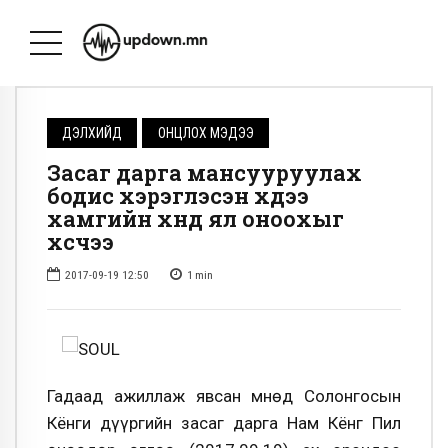
ДЭЛХИЙД
ОНЦЛОХ МЭДЭЭ
Засаг дарга мансууруулах
бодис хэрэглэсэн хүүдээ
хамгийн хүнд ял оноохыг
хүсчээ
2017-09-19 12:50
1
min
Гадаад ажиллаж явсан Өмнөд Солонгосын
Кёнги дүүргийн засаг дарга Нам Кёнг Пил