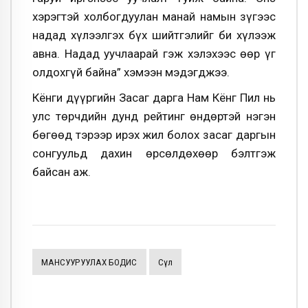
хэрэгтэй холбогдуулан манай намын зүгээс
надад хүлээлгэх бүх шийтгэлийг би хүлээж
авна. Надад уучлаарай гэж хэлэхээс өөр үг
олдохгүй байна” хэмээн мэдэгджээ.
Кёнги дүүргийн Засаг дарга Нам Кёнг Пил нь
улс төрчдийн дунд рейтинг өндөртэй нэгэн
бөгөөд тэрээр ирэх жил болох засаг даргын
сонгуульд дахин өрсөлдөхөөр бэлтгэж
байсан аж.
МАНСУУРУУЛАХ БОДИС
Сөүл