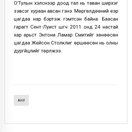
О’Тулын хэлснээр доод тал нь таван ширхэг
зэвсэг хураан авсан гэнэ. Мөргөлдөөний үеэр
цагдаа нар бэртэж гэмтсэн байна. Баасан
гарагт Сент-Луист шүүгч 2011 онд 24 настай
хар арьст Энтони Ламар Смитийг хөнөөсөн
цагдаа Жейсон Столклиг өршөөсөн нь олны
дургүйцлийг төрүүлжээ.
АНУ