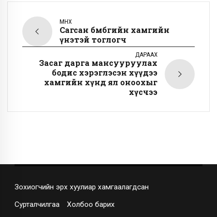
ӨМНӨХ
Сагсан бөмбөгийн хамгийн
үнэтэй тоглогч
ДАРААХ
Засаг дарга мансууруулах
бодис хэрэглэсэн хүүдээ
хамгийн хүнд ял оноохыг
хүсчээ
Зохиогчийн эрх хуулиар хамгаалагдсан
Сурталчилгаа
Холбоо барих