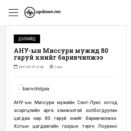
ДЭЛХИЙД
АНУ-ын Миссури мужид 80
гаруй хүнийг баривчилжээ
2017-09-19 12:42
1
min
АНУ-ын Миссури мужийн Сент-Луис хотод
эсэргүүцлийн арга хэмжээтэй холбогдуулан
цагдаа нар 80 гаруй хүнийг баривчилжээ.
Хотын цагдаагийн газрын тэргүүн Лоуренс