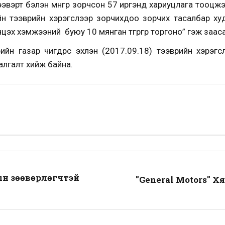
ээвэрт бэлэн мөнгөөр зорчсон 57 иргэнд хариуцлага тооцж
йн тээврийн хэрэгслээр зорчихдоо зорчих тасалбар ху
цэх хэмжээний буюу 10 мянган төгрөгөөр торгоно” гэж заас
йн газар өчигдөрөөс эхлэн (2017.09.18) тээврийн хэрэ
лгалт хийж байна.
ын зөөвөрлөгчтэй
"General Motors" Х