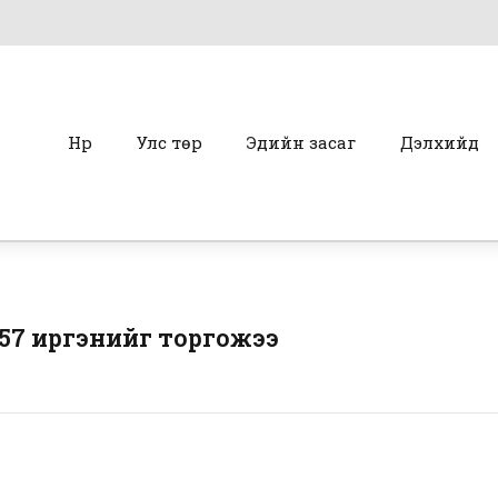
Нүүр
Улс төр
Эдийн засаг
Дэлхийд
57 иргэнийг торгожээ