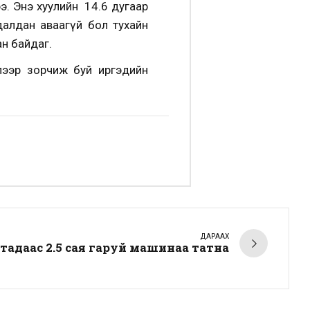
ээ. Энэ хуулийн 14.6 дугаар
далдан аваагүй бол тухайн
ан байдаг.
гслээр зорчиж буй иргэдийн
ДАРААХ
ятадаас 2.5 сая гаруй машинаа татна