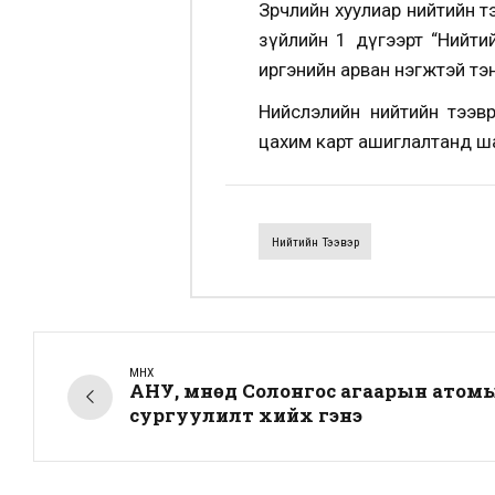
Зөрчлийн хуулиар нийтийн т
зүйлийн 1 дүгээрт “Нийти
иргэнийн арван нэгжтэй тэн
Нийслэлийн нийтийн тээври
цахим карт ашиглалтанд ша
Нийтийн Тээвэр
ӨМНӨХ
АНУ, Өмнөд Солонгос агаарын атом
сургуулилт хийх гэнэ