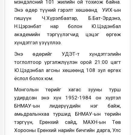
мэндэлсний 101 жилийн ой тохиож байна.
Энэ өдөр түүний гэрэлт хөшөөнд УИХ-ын
гишүүн Ч.Хүрэлбаатар, Б.Бат-Эрдэнэ,
Н.Цэрэнбат нар болон Ю.Цэдэнбал
академийн тэргүүлэгчид цэцэг өргөж
хүндэтгэл үзүүллээ.
Энэ өдөрийг УДЭТ-т хүндэтгэлийн
тоглолтоор үргэлжлүүлэн орой 21:00 цагт
Ю.Цэдэнбал агсны хөшөөнд 108 зул өргөх
ёслол болох юм.
Монголын төрийг хагас зууны турш
удирдсан энэ хүн 1952-1984 он хүртэл
БНМАУ-ын лидерүүдийн нэг байж,
амьдралынхаа туршид БНМАУ-ын төрийн
тэргүүн, Ерөнхий сайд, МАХН-ын Төв
Хорооны Ерөнхий нарийн бичгийн дарга, Улс