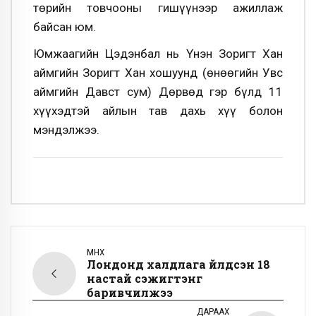
төрийн товчооны гишүүнээр ажиллаж
байсан юм.
Юмжаагийн Цэдэнбал нь Үнэн Зоригт Хан
аймгийн Зоригт Хан хошуунд (өнөөгийн Увс
аймгийн Давст сум) Дөрвөд гэр бүлд 11
хүүхэдтэй айлын тав дахь хүү болон
мэндэлжээ.
ӨМНӨХ
Лондонд халдлага үйлдсэн 18
настай сэжигтэнг
баривчилжээ
ДАРААХ