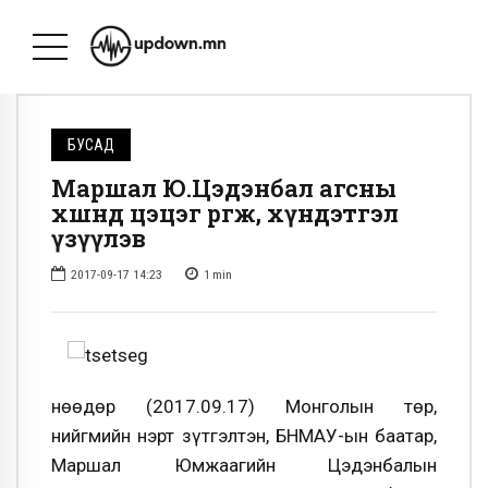
БУСАД
Маршал Ю.Цэдэнбал агсны
хөшөөнд цэцэг өргөж, хүндэтгэл
үзүүлэв
2017-09-17 14:23
1
min
Өнөөдөр (2017.09.17) Монголын төр,
нийгмийн нэрт зүтгэлтэн, БНМАУ-ын баатар,
Маршал Юмжаагийн Цэдэнбалын