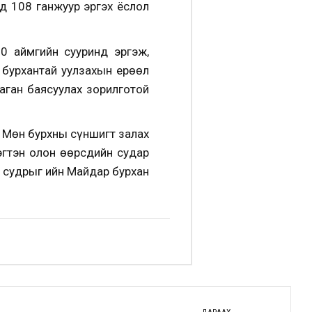
д 108 ганжуур эргэх ёслол
0 аймгийн сууринд эргэж,
 бурхантай уулзахын ерөөл
аган баясуулах зорилготой
. Мөн бурхны сүншигт залах
эгтэн олон өөрсдийн судар
р судрыг ийн Майдар бурхан