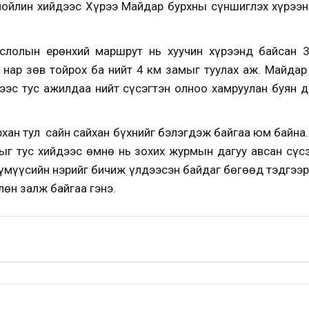
чойлин хийдээс Хүрээ Майдар бурхны сүншиглэх хүрээн
ёслолын ерөнхий маршрут нь хуучин хүрээнд байсан 3
нар зөв тойрох ба нийт 4 км замыг туулах аж. Майдар
эс тус ажилдаа нийт сүсэгтэн олноо хамруулан буян д
рхан тул сайн сайхан бүхнийг бэлэгдэж байгаа юм байна
ыг тус хийдээс өмнө нь зохих журмын дагуу авсан сүс
хүмүүсийн нэрийг бичиж үлдээсэн байдаг бөгөөд тэдгээ
өн залж байгаа гэнэ.