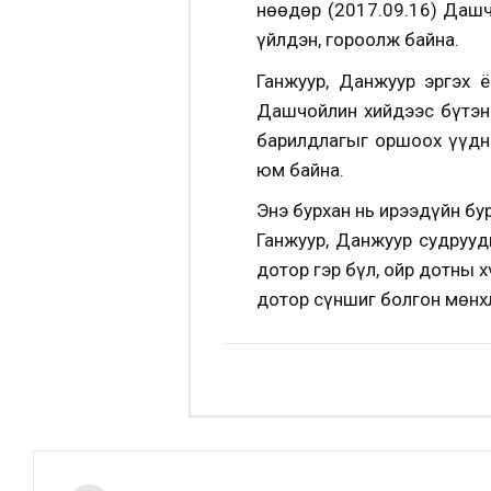
Өнөөдөр (2017.09.16) Даш
үйлдэн, гороолж байна.
Ганжуур, Данжуур эргэх 
Дашчойлин хийдээс бүтэн 
барилдлагыг оршоох үүднэ
юм байна.
Энэ бурхан нь ирээдүйн бу
Ганжуур, Данжуур судрууд
дотор гэр бүл, ойр дотны 
дотор сүншиг болгон мөнхл