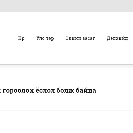
Нүүр
Улс төр
Эдийн засаг
Дэлхийд
 гороолох ёслол болж байна