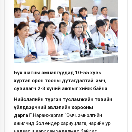
Бүх шатны эмнэлгүүдэд 10-55 хувь
хүртэл орон тооны дутагдалтай эмч,
сувилагч 2-3 хүний ажлыг хийж байна
Нийслэлийн түргэн тусламжийн төвийн
үйлдвэрчний эвлэлийн хорооны
дарга
Г.Наранжаргал “Эмч, эмнэлгийн
ажилчид бол өндөр хариуцлага, нарийн ур
чадвар шаардсан хөдөлмөр байдаг.