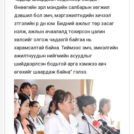
Өнөөгийн эрүүл мэндийн салбарын хөгжил
дэвшил бол эмч, мэргэжилтнүүдийн хичээл
зүтгэлийн үр дүн юм. Бидний ажлыг төр засаг
үнэлж, ажлын ачаалалд тохирсон цалин
хөлсийг олгож чадахгүй байгаа нь
харамсалтай байна.
Тиймээс эмч, эмнэлгийн
ажилтнуудын нийгмийн асуудлыг
шийдвэрлсэн бодьтой арга хэмжээ авч
өгөхийг шаардаж байна” гэлээ.