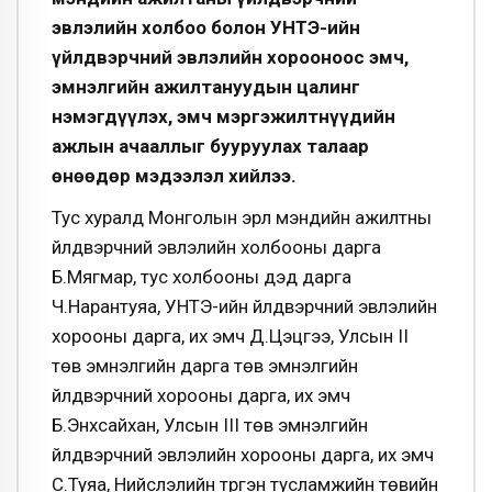
эвлэлийн холбоо болон УНТЭ-ийн
үйлдвэрчний эвлэлийн хорооноос эмч,
эмнэлгийн ажилтануудын цалинг
нэмэгдүүлэх, эмч мэргэжилтнүүдийн
ажлын ачааллыг бууруулах талаар
өнөөдөр мэдээлэл хийлээ.
Тус хуралд Монголын эрүүл мэндийн ажилтны
үйлдвэрчний эвлэлийн холбооны дарга
Б.Мягмар, тус холбооны дэд дарга
Ч.Нарантуяа, УНТЭ-ийн үйлдвэрчний эвлэлийн
хорооны дарга, их эмч Д.Цэцгээ, Улсын II
төв эмнэлгийн дарга төв эмнэлгийн
үйлдвэрчний хорооны дарга, их эмч
Б.Энхсайхан, Улсын III төв эмнэлгийн
үйлдвэрчний эвлэлийн хорооны дарга, их эмч
С.Туяа, Нийслэлийн түргэн тусламжийн төвийн