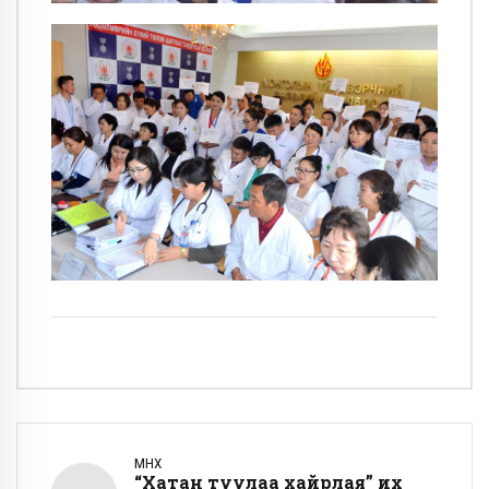
ӨМНӨХ
“Хатан туулаа хайрлая” их