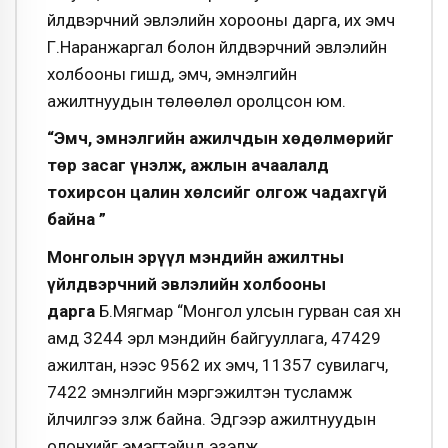
үйлдвэрчний эвлэлийн хорооны дарга, их эмч
Г.Наранжаргал болон үйлдвэрчний эвлэлийн
холбооны гишүүд, эмч, эмнэлгийн
ажилтнуудын төлөөлөл оролцсон юм.
“Эмч, эмнэлгийн ажилчдын хөдөлмөрийг
төр засаг үнэлж, ажлын ачаалалд
тохирсон цалин хөлсийг олгож чадахгүй
байна ”
Монголын эрүүл мэндийн ажилтны
үйлдвэрчний эвлэлийн холбооны
дарга
Б.Мягмар “Монгол улсын гурван сая хүн
амд 3244 эрүүл мэндийн байгууллага, 47429
ажилтан, үүнээс 9562 их эмч, 11357 сувилагч,
7422 эмнэлгийн мэргэжилтэн тусламж
үйлчилгээ үзүүлж байна. Эдгээр ажилтнуудын
олонхийг эмэгтэйчүүд эзэлж