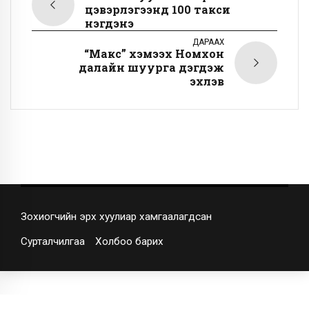
цэвэрлэгээнд 100 такси
нэгдэнэ
ДАРААХ
“Макс” хэмээх Номхон
далайн шуурга дэгдэж
эхлэв
Зохиогчийн эрх хуулиар хамгаалагдсан
Сурталчилгаа
Холбоо барих