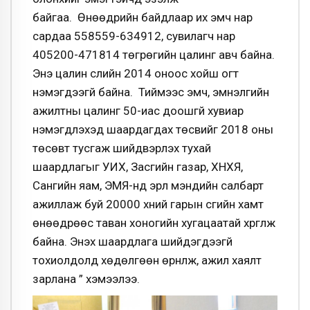
байгаа.
Өнөөдрийн байдлаар их эмч нар
сардаа 558559-634912, сувилагч нар
405200-471814 төгрөгийн цалинг авч байна.
Энэ цалин сүүлийн 2014 оноос хойш огт
нэмэгдээгүй байна.
Тиймээс эмч, эмнэлгийн
ажилтны цалинг 50-иас доошгүй хувиар
нэмэгдүүлэхэд шаардагдах төсвийг 2018 оны
төсөвт тусгаж шийдвэрлэх тухай
шаардлагыг УИХ, Засгийн газар, ХНХЯ,
Сангийн яам, ЭМЯ-нд эрүүл мэндийн салбарт
ажиллаж буй 20000 хүний гарын үсгийн хамт
өнөөдрөөс таван хоногийн хугацаатай хүргүүлж
байна. Энэхүү шаардлага шийдэгдээгүй
тохиолдолд хөдөлгөөн өрнүүлж, ажил хаялт
зарлана
” хэмээлээ.