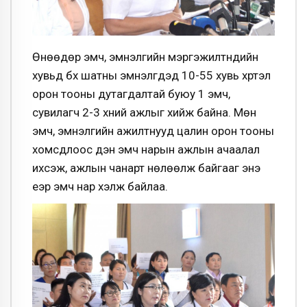
Өнөөдөр эмч, эмнэлгийн мэргэжилтнүүдийн
хувьд бүх шатны эмнэлгүүдэд 10-55 хувь хүртэл
орон тооны дутагдалтай буюу 1 эмч,
сувилагч 2-3 хүний ажлыг хийж байна. Мөн
эмч, эмнэлгийн ажилтнууд цалин орон тооны
хомсдлоос үүдэн эмч нарын ажлын ачаалал
ихсэж, ажлын чанарт нөлөөлж байгааг энэ
үеэр эмч нар хэлж байлаа.