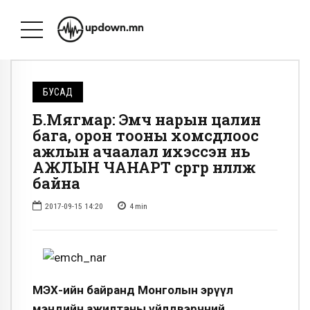
БУСАД
Б.Мягмар: Эмч нарын цалин
бага, орон тооны хомсдлоос
ажлын ачаалал ихэссэн нь
АЖЛЫН ЧАНАРТ сөргөөр нөлөөлж
байна
2017-09-15 14:20
4
min
МҮЭХ-ийн байранд Монголын эрүүл
мэндийн ажилтаны үйлдвэрчний