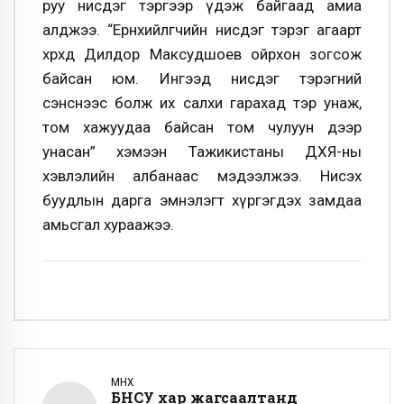
руу нисдэг тэргээр үдэж байгаад амиа
алджээ. “Ерөнхийлөгчийн нисдэг тэрэг агаарт
хөөрөхөд Дилдор Максудшоев ойрхон зогсож
байсан юм. Ингээд нисдэг тэрэгний
сэнснээс болж их салхи гарахад тэр унаж,
том хажуудаа байсан том чулуун дээр
унасан” хэмээн Тажикистаны ДХЯ-ны
хэвлэлийн албанаас мэдээлжээ. Нисэх
буудлын дарга эмнэлэгт хүргэгдэх замдаа
амьсгал хураажээ.
ӨМНӨХ
БНСУ хар жагсаалтанд