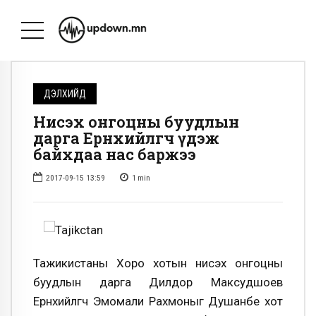
ДЭЛХИЙД
Нисэх онгоцны буудлын
дарга Ерөнхийлөгчөө үдэж
байхдаа нас баржээ
2017-09-15 13:59
1
min
Тажикистаны Хоро хотын нисэх онгоцны
буудлын дарга Дилдор Максудшоев
Ерөнхийлөгч Эмомали Рахмоныг Душанбе хот