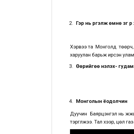
Гэр нь үргэлж өмнө зүг рү
Хэрвээ та Монголд төөрч, б
харуулан барьж ирсэн улам
Өөрийгөө үнэлэх- гуда
Монголын ёодолчин
Дуучин Баярцэнгэл нь жүжи
тэргүүлжээ. Тал хээр, цөл га