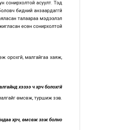
ун сонирхолтой асуулт. Тэд
боловч бидний анзаардаггүй
 аяласан талаараа мэдээлэл
жигласан есөн сонирхолтой
ж орохгүй, малгайгаа хаяж,
лгайнд хэзээ ч хүрч болохгүй
алгайг өмсөж, туршиж үзэв.
ндаа хүрч, өмсөж үзэж болно