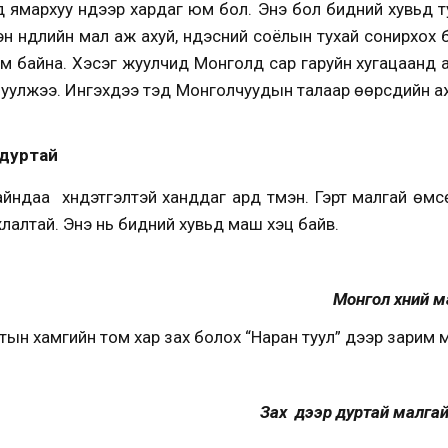
ямархуу нүдээр хардаг юм бол. Энэ бол бидний хувьд т
н нүүдлийн мал аж ахуй, үндэсний соёлын тухай сонирхох 
юм байна. Хэсэг жуулчид Монголд сар гаруйн хугацаанд
шуулжээ. Ингэхдээ тэд Монголчуудын талаар өөрсдийн а
дуртай
айндаа хүндэтгэлтэй ханддаг ард түмэн. Гэрт малгай өмсө
лалтай. Энэ нь бидний хувьд маш хэцүү байв.
Монгол хүний ма
тын хамгийн том хар зах болох “Наран туул” дээр зарим м
Зах дээр дуртай малгай