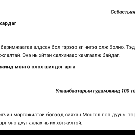
Себастьян
ү хардаг
аримжаагаа алдсан бол гэрээр зүг чигээ олж болно. Тэд э
жлалтай. Энэ нь хүйтэн салхинаас хамгаалж байдаг.
мжинд мөнгө олох шилдэг арга
Улаанбаатарын гудамжинд 100 тө
гчин мэргэжилтэй бөгөөд саяхан Монгол поп дууны төрө
зарт энэ дууг аялах нь их хөгжилтэй.