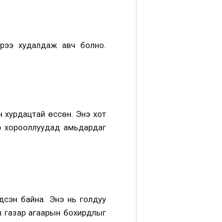
рээ худалдаж авч болно.
н хурдацтай өссөн. Энэ хот
р хорооллуудад амьдардаг
дсэн байна. Энэ нь голдуу
йн газар агаарын бохирдлыг