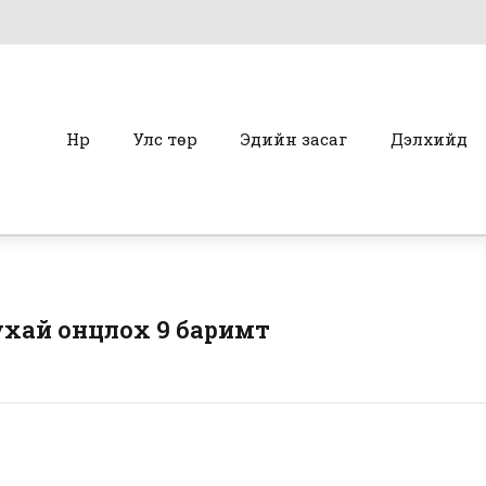
Нүүр
Улс төр
Эдийн засаг
Дэлхийд
хай онцлох 9 баримт