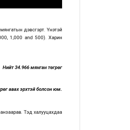
 мянгатын дэвсгэрт. Үнэтэй
000, 1,000 and 500). Харин
Нийт 34.966 мянган төгрөг
грөг авах эрхтэй болсон юм.
 анзаарав. Тэд халууцахдаа