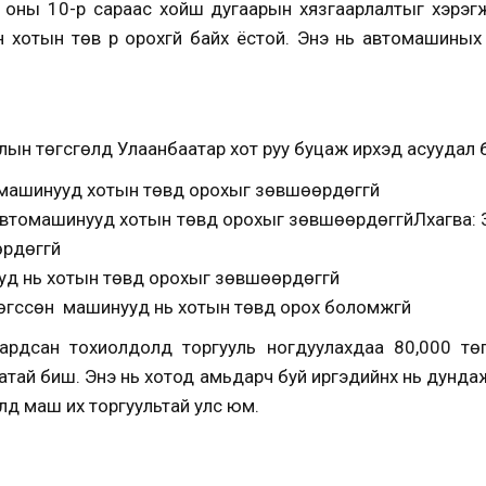
 оны 10-р сараас хойш дугаарын хязгаарлалтыг хэрэгжү
хотын төв рүү орохгүй байх ёстой. Энэ нь автомашиных 
алын төгсгөлд Улаанбаатар хот руу буцаж ирхэд асуудал 
омашинууд хотын төвд орохыг зөвшөөрдөггүй
автомашинууд хотын төвд орохыг зөвшөөрдөггүйЛхагва: 
рдөггүй
нууд нь хотын төвд орохыг зөвшөөрдөггүй
 төгссөн машинууд нь хотын төвд орох боломжгүй
сардсан тохиолдолд торгууль ногдуулахдаа 80,000 төг
аатай биш. Энэ нь хотод амьдарч буй иргэдийнх нь дунд
өлд маш их торгуультай улс юм.