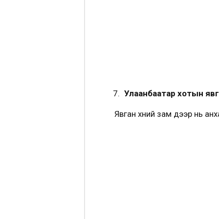
Улаанбаатар хотын явг
Явган хүний зам дээр нь ан