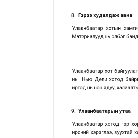
Гэрээ худалдаж авна
Улаанбаатар хотын хамг
Материалууд нь элбэг байд
Улаанбаатар хот байгуулаг
нь Нью Дели хотод байрл
иргэд нь нэн ядуу, халаалты
Улаанбаатарын утаа
Улаанбаатар хотод гэр хо
нүүрсний хэрэглээ, зуухта