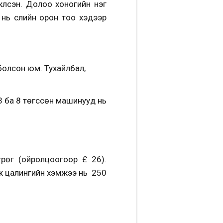
үлсэн. Долоо хоногийн нэг
нь сүүлийн орон тоо хэдээр
болсон юм. Тухайлбал,
3 ба 8 төгссөн машинууд нь
рөг (ойролцоогоор £ 26).
аж цалингийн хэмжээ нь 250