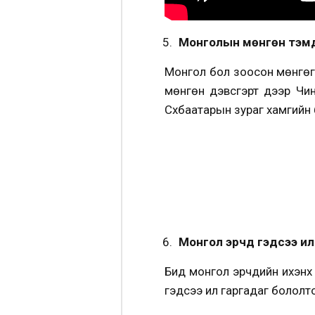
Монголын мөнгөн тэм
Монгол бол зоосон мөнгөгү
мөнгөн дэвсгэрт дээр Чинг
Сүхбаатарын зураг хамгийн 
Монгол эрчүүд гэдсээ и
Бид монгол эрчүүдийн ихэн
гэдсээ ил гаргадаг бололто