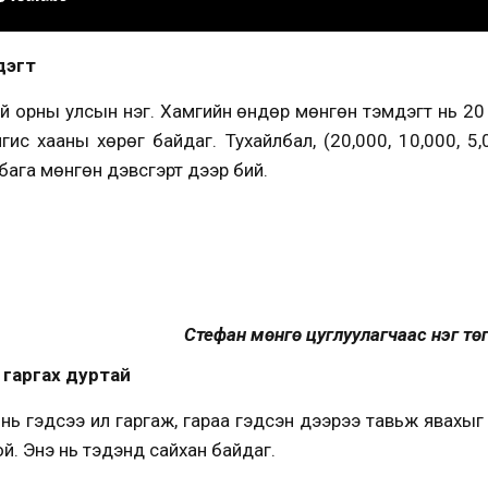
дэгт
й орны улсын нэг. Хамгийн өндөр мөнгөн тэмдэгт нь 20
ис хааны хөрөг байдаг. Тухайлбал, (20,000, 10,000, 5,
бага мөнгөн дэвсгэрт дээр бий.
Стефан мөнгө цуглуулагчаас нэг тө
л гаргах дуртай
х нь гэдсээ ил гаргаж, гараа гэдсэн дээрээ тавьж явахыг
й. Энэ нь тэдэнд сайхан байдаг.