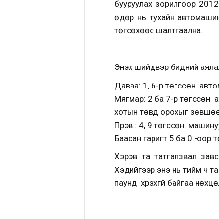
бууруулах зорилгоор 2012
өдөр нь тухайн автомашин 
төгсөхөөс шалтгаална.
Энэхүү шийдвэр бидний аял
Даваа: 1, 6-р төгссөн авт
Мягмар: 2 ба 7-р төгссөн 
хотын төвд орохыг зөвшөө
Пүрэв : 4, 9 төгссөн маши
Баасан гаригт 5 ба 0 -оор
Хэрэв та татгалзвал зав
Хэдийгээр энэ нь тийм ч т
паунд хүрэхгүй байгаа нөхц