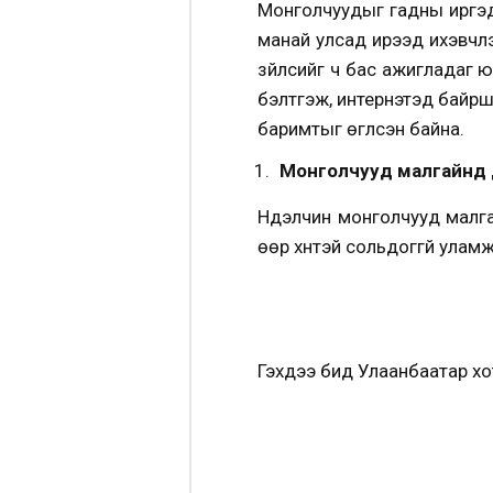
Монголчуудыг гадны иргэд 
манай улсад ирээд ихэвчлэ
зүйлсийг ч бас ажигладаг 
бэлтгэж, интернэтэд байр
баримтыг өгүүлсэн байна.
Монголчууд малгайнд 
Нүүдэлчин монголчууд малг
өөр хүнтэй сольдоггүй уламж
Гэхдээ бид Улаанбаатар хо