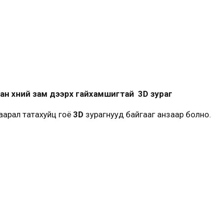
ан хүний зам дээрх гайхамшигтай 3D зураг
хаарал татахуйц гоё
3D
зурагнууд байгааг анзаар болно.