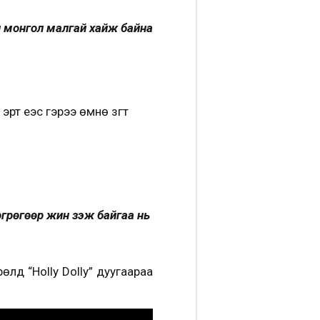
 монгол малгай хайж байна
рт үеэс гэрээ өмнө зүгт
грөгөөр жин үзэж байгаа нь
лд “Holly Dolly” дуугаараа