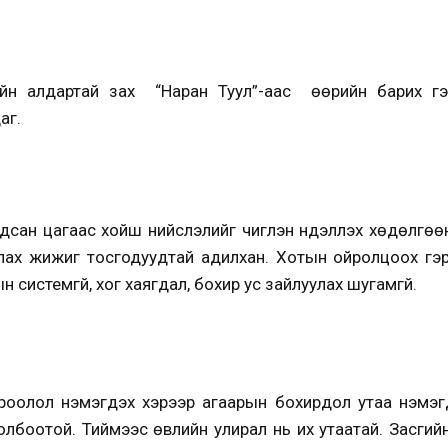
ийн алдартай зах “Наран Туул”-аас өөрийн барих гэ
аг.
дсан цагаас хойш нийслэлийг чиглэн нүүдэллэх хөдөлгөө
ах жижиг тосгодуудтай адилхан. Хотын ойролцоох гэ
н системгүй, хог хаягдал, бохир ус зайлуулах шугамгүй.
роолол нэмэгдэх хэрээр агаарын бохирдол утаа нэмэг
й холбоотой. Тиймээс өвлийн улирал нь их утаатай. Засги