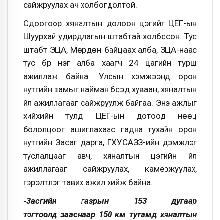
сайжруулах ач холбогдолтой.
Одоогоор хяналтын долоон цэгийг ЦЕГ-ын
Шуурхай удирдлагын штабтай холбосон. Тус
штабт ЭЦА, Мөрдөн байцаах алба, ЗЦА-наас
тус бүр нэг алба хаагч 24 цагийн турш
ажиллаж байна. Улсын хэмжээнд орон
нутгийн замыг найман бүсэд хуваан, хяналтын
үйл ажиллагааг сайжруулж байгаа. Энэ ажлыг
хийхийн тулд ЦЕГ-ын дотоод нөөц
бололцоог ашиглахаас гадна тухайн орон
нутгийн Засаг дарга, ГХУСАЗЗ-ийн дэмжлэг
туслалцааг авч, хяналтын цэгийн үйл
ажиллагааг сайжруулах, камержуулах,
гэрэлтүүлэг тавих ажил хийж байна.
-Засгийн газрын 153 дугаар
тогтоолд зааснаар 150 км тутамд хяналтын