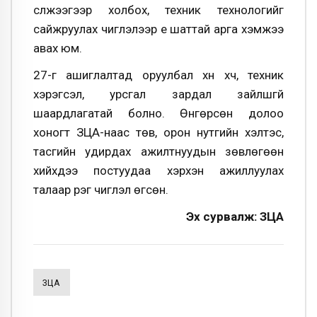
сүлжээгээр холбох, техник технологийг
сайжруулах чиглэлээр үе шаттай арга хэмжээ
авах юм.
27-г ашиглалтад оруулбал хүн хүч, техник
хэрэгсэл, урсгал зардал зайлшгүй
шаардлагатай болно. Өнгөрсөн долоо
хоногт ЗЦА-наас төв, орон нутгийн хэлтэс,
тасгийн удирдах ажилтнуудын зөвлөгөөн
хийхдээ постуудаа хэрхэн ажиллуулах
талаар үүрэг чиглэл өгсөн.
Эх сурвалж: ЗЦА
ЗЦА