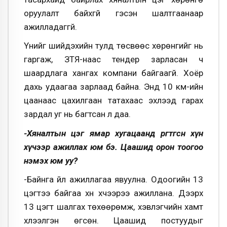
оруулалт байхгүй гэсэн шалтгаанаар
ажилладаггүй.
Үүнийг шийдэхийн тулд төсвөөс хөрөнгийг нь
гаргаж, ЗТЯ-наас тендер зарласан ч
шаардлага хангах компани байгаагүй. Хоёр
дахь удаагаа зарлаад байна. Энд 10 км-ийн
цаанаас цахилгаан татахаас эхлээд гарах
зардал уг нь багтсан л даа.
-Хяналтын цэг ямар хугацаанд өргөтгөсөн хүн
хүчээр ажиллах юм бэ. Цаашид орон тоогоо
нэмэх юм уу?
-Байнга үйл ажиллагаа явуулна. Одоогийн 13
цэгтээ байгаа хүн хүчээрээ ажиллана. Дээрх
13 цэгт шалгах төхөөрөмж, хэвлэгчийн хамт
хүлээлгэн өгсөн. Цаашид постуудыг