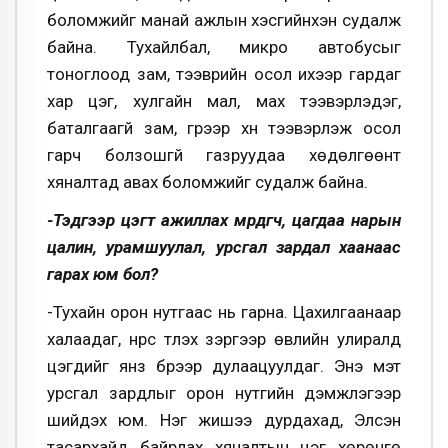
боломжийг манай ажлын хэсгийнхэн судалж
байна. Тухайлбал, микро автобусыг
тоноглоод зам, тээврийн осол ихээр гардаг
хар цэг, хулгайн мал, мах тээвэрлэдэг,
баталгаагүй зам, гүүрээр хүн тээвэрлэж осол
гарч болзошгүй газруудаа хөдөлгөөнт
хяналтад авах боломжийг судалж байна.
-Тэдгээр цэгт ажиллах мөрдөгч, цагдаа нарын
цалин, урамшуулал, урсгал зардал хаанаас
гарах юм бол?
-Тухайн орон нутгаас нь гарна. Цахилгаанаар
халаадаг, нүүрс түлэх зэргээр өвлийн улиралд
цэгүүдийг янз бүрээр дулаацуулдаг. Энэ мэт
урсгал зардлыг орон нутгийн дэмжлэгээр
шийдэх юм. Нэг жишээ дурдахад, Элсэн
тасархайд байрлах хяналтын цэг хөрөнгө