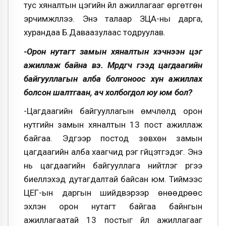
тус хяналтын цэгийн үйл ажиллагааг өргөтгөн
эрчимжүүллээ. Энэ талаар ЗЦА-ны дарга,
хурандаа Б.Даваазулаас тодруулав.
-Орон нутагт замын хяналтын хэчнээн цэг
ажиллаж байна вэ. Мөрдөгч гээд цагдаагийн
байгууллагын алба болгоноос хүн ажиллах
болсон шалтгаан, ач холбогдол юу юм бол?
-Цагдаагийн байгууллагын өмчлөлд орон
нутгийн замын хяналтын 13 пост ажиллаж
байгаа. Эдгээр постод зөвхөн замын
цагдаагийн алба хаагчид үүрэг гүйцэтгэдэг. Энэ
нь цагдаагийн байгууллага нийтлэг үүргээ
биелүүлэхэд дутагдалтай байсан юм. Тиймээс
ЦЕГ-ын даргын шийдвэрээр өнөөдрөөс
эхлэн орон нутагт байгаа байнгын
ажиллагаатай 13 постыг үйл ажиллагааг