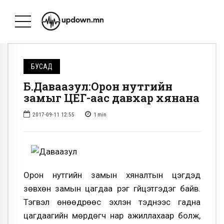
БУСАД
Б.Даваазул:Орон нутгийн
замыг ЦЕГ-аас давхар хянана
2017-09-11 12:55
1
min
Орон нутгийн замын хяналтын цэгүүдэд
зөвхөн замын цагдаа үүрэг гүйцэтгэдэг байв.
Тэгвэл өнөөдрөөс эхлэн тэднээс гадна
цагдаагийн мөрдөгч нар ажиллахаар болж,