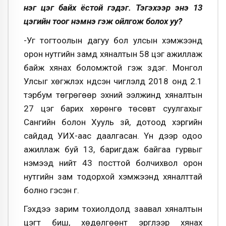
нэг цэг байх ёстой гэдэг. Тэгэхээр энэ 13
цэгийн тоог нэмнэ гэж ойлгож болох уу?
-Уг тогтоолын дагуу бол улсын хэмжээнд
орон нутгийн замд хяналтын 58 цэг ажиллаж
байж хянах боломжтой гэж үздэг. Монгол
Улсыг хөгжүүлэх үндсэн чиглэлд 2018 онд 2.1
тэрбум төгрөгөөр эхний ээлжинд хяналтын
27 цэг барих хөрөнгө төсөвт суулгахыг
Сангийн болон Хууль зүй, дотоод хэргийн
сайдад УИХ-аас даалгасан. Үүн дээр одоо
ажиллаж буй 13, баригдаж байгаа гурвыг
нэмээд нийт 43 посттой болчихвол орон
нутгийн зам тодорхой хэмжээнд хяналттай
болно гэсэн үг.
Гэхдээ зарим тохиолдолд заавал хяналтын
цэгт биш, хөдөлгөөнт эргүүлээр хянах