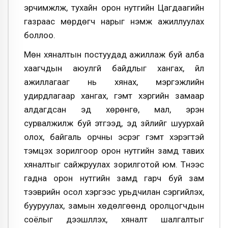
эрчимжүүлж, тухайн орон нутгийн Цагдаагийн
газраас мөрдөгч нарыг нэмж ажиллуулах
боллоо.
Мөн хяналтын постуудад ажиллаж буй алба
хаагчдын аюулгүй байдлыг хангах, үйл
ажиллагааг нь хянах, мэргэжлийн
удирдлагаар хангах, гэмт хэргийн замаар
алдагдсан эд хөрөнгө, мал, эрэн
сурвалжилж буй этгээд, эд зүйлийг шуурхай
олох, байгаль орчны эсрэг гэмт хэрэгтэй
тэмцэх зорилгоор орон нутгийн замд тавих
хяналтыг сайжруулах зорилготой юм. Түүнээс
гадна орон нутгийн замд гарч буй зам
тээврийн осол хэргээс урьдчилан сэргийлэх,
бууруулах, замын хөдөлгөөнд оролцогчдын
соёлыг дээшлүүлэх, хяналт шалгалтыг