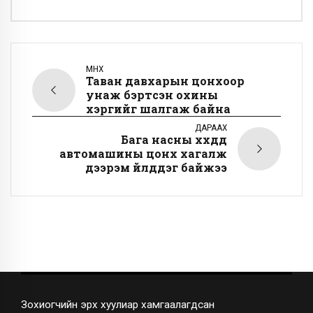
ӨМНӨХ
Таван давхарын цонхоор
унаж бэртсэн охины
хэргийг шалгаж байна
ДАРААХ
Бага насны хүүхдүүд
автомашины цонх хагалж
дээрэм үйлддэг байжээ
Зохиогчийн эрх хуулиар хамгаалагдсан