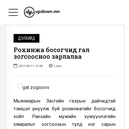
ДЭЛХИЙД
Рохинжа босогчид гал
зогсоосноо зарлалаа
2017-09-11 10:00
1
min
Мьянмарын Засгийн газрын дайчидтай
тэмцэл өрнүүлж буй рохинжагийн босогчид
хойп Ракхайн мужийн хүмүүнлэгийн
хямралыг зогсоохын тулд нэг сарын