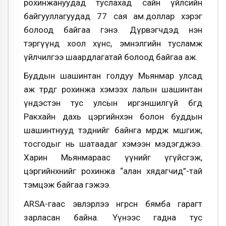
рохинжануудад туслахад сайн үйлсийн
байгууллагуудад 77 сая ам.доллар хэрэг
болоод байгаа гэнэ. Дүрвэгчдэд нэн
тэргүүнд хоол хүнс, эмнэлгийн тусламж
үйлчилгээ шаардлагатай болоод байгаа аж.
Буддын шашинтан голдуу Мьянмар улсад
аж төрдөг рохинжа хэмээх лалын шашинтан
үндэстэн тус улсын иргэншилгүй бөгөөд
Ракхайн дахь цэргийнхэн болон буддын
шашинтнууд тэднийг байнга мөрдөж мөшгиж,
тосгодыг нь шатаадаг хэмээн мэдэгджээ.
Харин Мьянмараас үүнийг үгүйсгэж,
цэргийнхнийг рохинжа “алан хядагчид”-тай
тэмцэж байгаа гэжээ.
ARSA-гаас эвлэрлээ өнгөрсөн бямба гарагт
зарласан байна. Үүнээс гадна тус