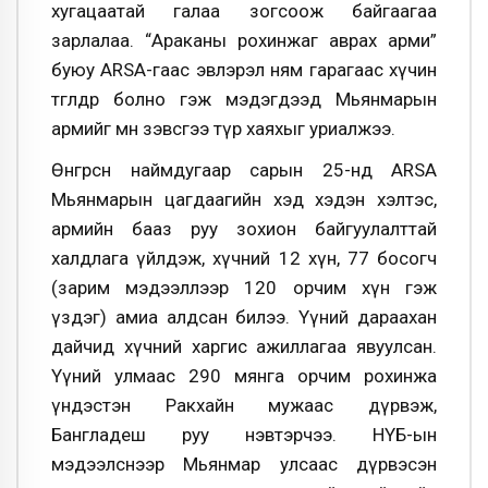
хугацаатай галаа зогсоож байгаагаа
зарлалаа. “Араканы рохинжаг аврах арми”
буюу ARSA-гаас эвлэрэл ням гарагаас хүчин
төгөлдөр болно гэж мэдэгдээд Мьянмарын
армийг мөн зэвсгээ түр хаяхыг уриалжээ.
Өнгөрсөн наймдугаар сарын 25-нд ARSA
Мьянмарын цагдаагийн хэд хэдэн хэлтэс,
армийн бааз руу зохион байгуулалттай
халдлага үйлдэж, хүчний 12 хүн, 77 босогч
(зарим мэдээллээр 120 орчим хүн гэж
үздэг) амиа алдсан билээ. Үүний дараахан
дайчид хүчний харгис ажиллагаа явуулсан.
Үүний улмаас 290 мянга орчим рохинжа
үндэстэн Ракхайн мужаас дүрвэж,
Бангладеш руу нэвтэрчээ. НҮБ-ын
мэдээлснээр Мьянмар улсаас дүрвэсэн