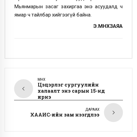
Мьянмарын засаг захиргаа энэ асуудалд ч
ямар ч тайлбар хийгээгүй байна.
Э.МӨНХЗАЯА
ӨМНӨХ
Цэцэрлэг сургуулийн
халаалт энэ сарын 15-нд
ирнэ
ДАРААХ
ХААИС-ийн зам нээгдлээ