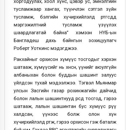
хоргодуулах, хоол хүнс, цэвэр ус, эмнэлгийн
тусламжаар хангах, түүнчлэн сэтгэл зүйн
тусламж, бэлгийн хүчирхийлэлд өртөгсдөд
мэргэжилтний тусламж үзүүлэх
шаардлагатай байна” хэмээн НҮБ-ын
Бангладеш дахь байнгын зохицуулагч
Роберт Уоткинс мэдэгджээ.
Ракхайныг орхисон хүмүүс тосгодыг хэрхэн
шатааж, хүмүүсийг нь хөнөөсөн, үүнийг аюулгүйн
албаныхан болон буддын шашинт залуус
үйлдсэн тухай мэдээлжээ. Тэгвэл Мьянмар
улсын Засгийн газар рохинжагийн дайчид
болон лалын шашинтнууд өөрсдөө тосгод, гэрээ
шатааж, лалын шашинтан бус хүмүүс рүү
халдсан, үүнээс болж олон хүн
хүчирхийлэлд өртөж, гэрээ орхисон гэж баталж
буй юм. Гэхдээ ВВС агентлагийн сурвалжлагч