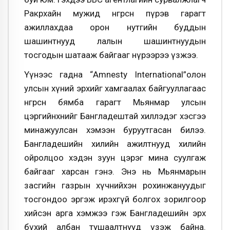
Ракрхайн мужид өнгөрсөн пүрэв гарагт
ажиллахдаа орон нутгийн буддын
шашинтнууд лалын шашинтнуудын
тосгодын шатааж байгааг нүрээрээ үзжээ.
Үүнээс гадна “Amnesty International”олон
улсын хүний эрхийг хамгаалах байгууллагаас
өнгөрсөн бямба гарагт Мьянмар улсын
цэргийнхнийг Бангладештай хиллэдэг хэсгээ
минажуулсан хэмээн буруутгасан билээ.
Бангладешийн хилийн ажилтнууд хилийн
ойролцоо хэдэн зуун цэрэг мина суулгаж
байгааг харсан гэнэ. Энэ нь Мьянмарын
засгийн газрын хүчнийхэн рохинжануудыг
тосгондоо эргэж ирэхгүй болгох зорилгоор
хийсэн арга хэмжээ гэж Бангладешийн эрх
бүхий албан тушаалтнууд үзэж байна.