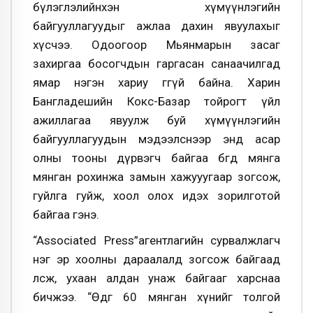
бүлэглэлийнхэн хүмүүнлэгийн
байгууллагуудыг ажлаа дахин явуулахыг
хүсчээ. Одоогоор Мьянмарын засаг
захиргаа босогчдын гаргасан санаачилгад
ямар нэгэн хариу өгөөгүй байна. Харин
Бангладешийн Кокс-Базар тойрогт үйл
ажиллагаа явуулж буй хүмүүнлэгийн
байгууллагуудын мэдээлснээр энд асар
олны тооны дүрвэгч байгаа бөгөөд мянга
мянган рохинжа замын хажууугаар зогсож,
гуйлга гуйж, хоол олох идэх зорилготой
байгаа гэнэ.
“Associated Press”агентлагийн сурвалжлагч
нэг эр хоолны дараалалд зогсож байгаад
өлсөж, ухаан алдан унаж байгааг харснаа
бичжээ. “Өдгөө 60 мянган хүнийг толгой