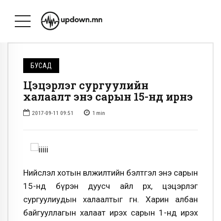
БУСАД
Цэцэрлэг сургуулийн
халаалт энэ сарын 15-нд ирнэ
2017-09-11 09:51
1
min
Нийслэл хотын өвөлжилтийн бэлтгэл энэ сарын
15-нд бүрэн дуусч айл өрх, цэцэрлэг
сургуулиудын халаалтыг өгнө. Харин албан
байгууллагын халаат ирэх сарын 1-нд ирэх