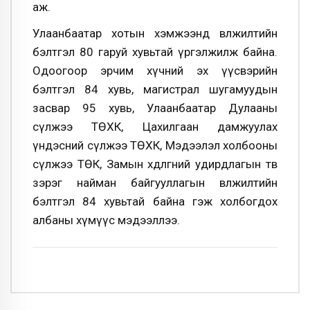
аж.
Улаанбаатар хотын хэмжээнд өвөлжилтийн
бэлтгэл 80 гаруй хувьтай үргэлжилж байна.
Одоогоор эрчим хүчний эх үүсвэрийн
бэлтгэл 84 хувь, магистрал шугамуудын
засвар 95 хувь, Улаанбаатар Дулааны
сүлжээ ТӨХК, Цахилгаан дамжуулах
үндэсний сүлжээ ТӨХК, Мэдээлэл холбооны
сүлжээ ТӨК, Замын хөдөлгөөний удирдлагын төв
зэрэг найман байгууллагын өвөлжилтийн
бэлтгэл 84 хувьтай байна гэж холбогдох
албаны хүмүүс мэдээллээ.