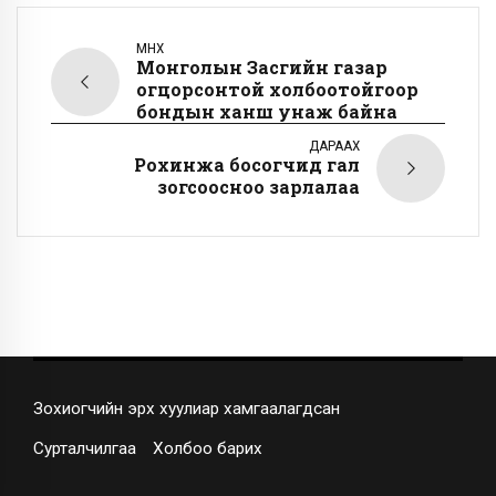
ӨМНӨХ
Монголын Засгийн газар
огцорсонтой холбоотойгоор
бондын ханш унаж байна
ДАРААХ
Рохинжа босогчид гал
зогсоосноо зарлалаа
Зохиогчийн эрх хуулиар хамгаалагдсан
Сурталчилгаа
Холбоо барих