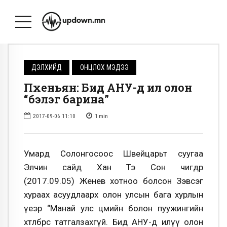
ДЭЛХИЙД
ОНЦЛОХ МЭДЭЭ
Пхеньян: Бид АНУ-д илүү олон
“бэлэг барина”
2017-09-06 11:10
1
min
Умард Солонгосоос Швейцарьт суугаа
Элчин сайд Хан Тэ Сон өчигдөр
(2017.09.05) Женев хотноо болсон Зэвсэг
хураах асуудлаарх олон улсын бага хурлын
үеэр “Манай улс цөмийн болон пуужингийн
хөтөлбөрөөсөө татгалзахгүй. Бид АНУ-д илүү олон