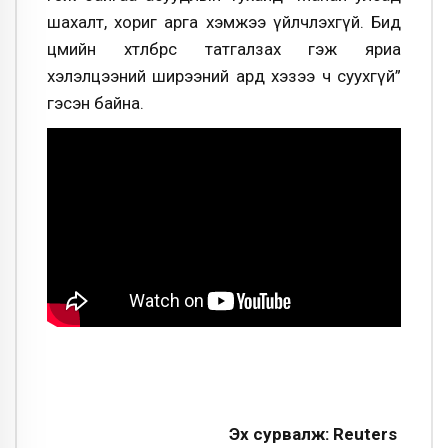
шахалт, хориг арга хэмжээ үйлчлэхгүй. Бид
цөмийн хөтөлбөрөөсөө татгалзах гэж яриа
хэлэлцээний ширээний ард хэзээ ч суухгүй”
гэсэн байна.
Эх сурвалж: Reuters