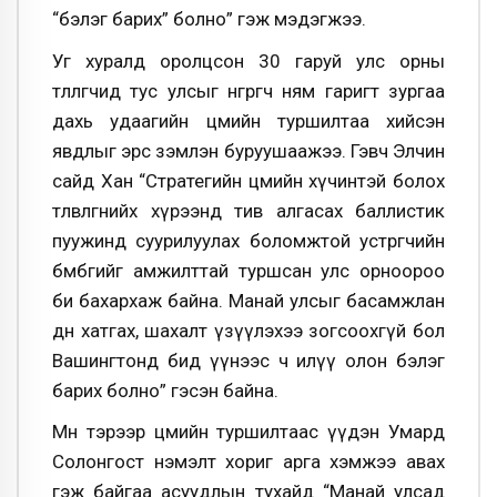
“бэлэг барих” болно” гэж мэдэгжээ.
Уг хуралд оролцсон 30 гаруй улс орны
төлөөлөгчид тус улсыг өнгөрөгч ням гаригт зургаа
дахь удаагийн цөмийн туршилтаа хийсэн
явдлыг эрс зэмлэн буруушаажээ. Гэвч Элчин
сайд Хан “Стратегийн цөмийн хүчинтэй болох
төлөвлөгөөнийхөө хүрээнд тив алгасах баллистик
пуужинд суурилуулах боломжтой устөрөгчийн
бөмбөгийг амжилттай туршсан улс орноороо
би бахархаж байна. Манай улсыг басамжлан
өдөөн хатгах, шахалт үзүүлэхээ зогсоохгүй бол
Вашингтонд бид үүнээс ч илүү олон бэлэг
барих болно” гэсэн байна.
Мөн тэрээр цөмийн туршилтаас үүдэн Умард
Солонгост нэмэлт хориг арга хэмжээ авах
гэж байгаа асуудлын тухайд “Манай улсад