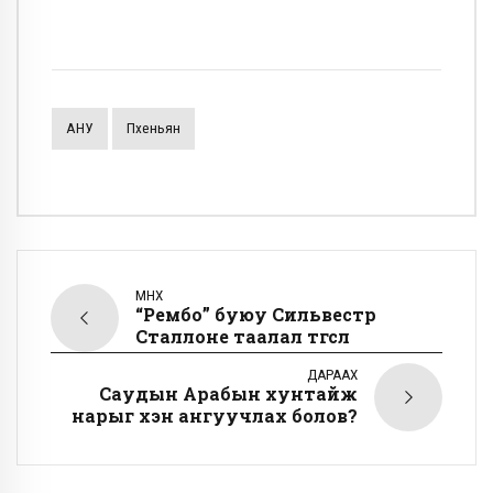
АНУ
Пхеньян
ӨМНӨХ
“Рембо” буюу Сильвестр
Сталлоне таалал төгслөө
ДАРААХ
Саудын Арабын хунтайж
нарыг хэн ангуучлах болов?