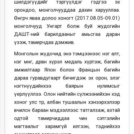
шилдэгүүдийг тэргүүлдэг гэдгээ эх
орондоо, монголчууддаа дахин харууллаа.
Өнгөрч яваа долоо хоногт (2017.08.05-09.01)
монголчууд Унгарт болж буй жудогийн
ДАШТ-ний барилдааныг амьсгаа даран
үзэж, тамирчдаа дэмжив.
Монголын жүдочид энэ тэмцээнээс нэг алт,
нэг мөнгө, дөрвөн хүрэл медаль хүртэж, багийн
амжилтаар Япон болон Францын багийн
дараа гуравдугаарт бичигдэж эх орон, элэг
нэгтнүүдийнхээ баярын нулимсыг
үерлүүллээ. Олон нийтийн сүлжээнийхэн хэд
хоног улс төр, албан тушаалын хэнээрхэлээр
өвчилсөн бараан мэдээллээс татгалзаж, азтай
одтой тамирчиддаа чин сэтгэлийн
магтаалыг харамгүй илгээн, тэднийхээ