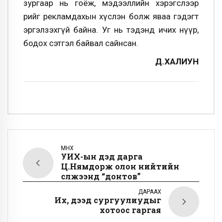
зургаар нь гоёж, мэдээллийн хэрэгслээр
өөрийгөө рекламдахын хүслэн болж яваа гэдэгт
эргэлзэхгүй байна. Уг нь тэдэнд ичих нүүр,
бодох сэтгэл байвал сайнсан.
Д.ХАЛИУН
ӨМНӨХ
УИХ-ын дэд дарга
Ц.Нямдорж олон нийтийн
сүлжээнд “донтов”
ДАРААХ
Их, дээд сургуулиудыг
хотоос гаргая