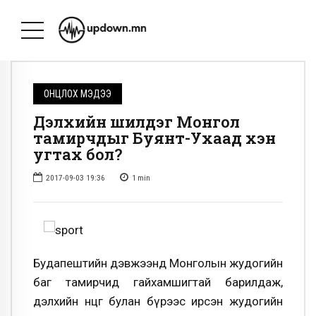
ОНЦЛОХ МЭДЭЭ
Дэлхийн шилдэг Монгол
тамирчдыг Буянт-Ухаад хэн
угтах бол?
2017-09-03 19:36
1
min
Будапештийн дэвжээнд Монголын жудогийн
баг тамирчид гайхамшигтай барилдаж,
дэлхийн өнцөг булан бүрээс ирсэн жудогийн