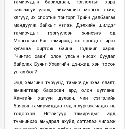
тамирчдын барилдаан, тоглолтыг харц
салгахгүй үзэж, гайхамшигт монгол охид,
хөвгүүд их спортын тэнгэрт Төрийн далбаагаа
мандуулж байхыг үзлээ. Дэлхийн шилдэг
тамирчдыг тэргүүлсэн жинхэнэ од
Монголын баг тамирчид эх орондоо ирэх
хугацаа ойртож байна. Тэднийг харин
“Чингис хаан” олон улсын нисэх буудал
байрлах Буянт-Ухаагийн дэнжид хэн тосон
угтах бол?
Энд хамгийн түрүүнд тамирчдынхаа ялалт,
амжилтаар бахарсан ард олон цуглана.
Хамгийн халуун дулаан, чин сэтгэлийн
баярыг тамирчиддаа тэд л хүргэж чадах нь
тодорхой. Нөгөөтэйгүүр тамирчдыг ард
түмнийхээ амьдрал ахуйд сэтгэлээ чилээж