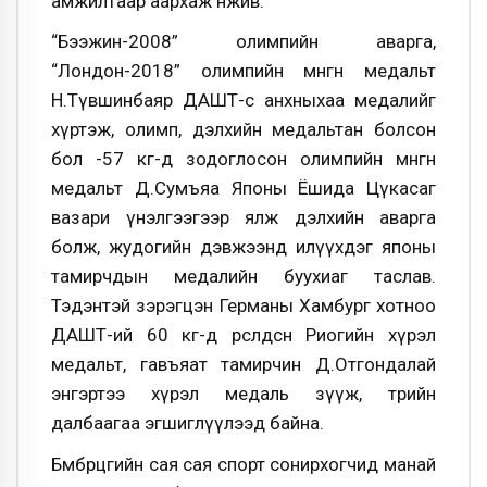
амжилтаар аархаж өнжив.
“Бээжин-2008” олимпийн аварга,
“Лондон-2018” олимпийн мөнгөн медальт
Н.Түвшинбаяр ДАШТ-с анхныхаа медалийг
хүртэж, олимп, дэлхийн медальтан болсон
бол -57 кг-д зодоглосон олимпийн мөнгөн
медальт Д.Сумъяа Японы Ёшида Цүкасаг
вазари үнэлгээгээр ялж дэлхийн аварга
болж, жудогийн дэвжээнд илүүхдэг японы
тамирчдын медалийн буухиаг таслав.
Тэдэнтэй зэрэгцэн Германы Хамбург хотноо
ДАШТ-ий 60 кг-д өрсөлдсөн Риогийн хүрэл
медальт, гавъяат тамирчин Д.Отгондалай
энгэртээ хүрэл медаль зүүж, төрийн
далбаагаа эгшиглүүлээд байна.
Бөмбөрцөгийн сая сая спорт сонирхогчид манай