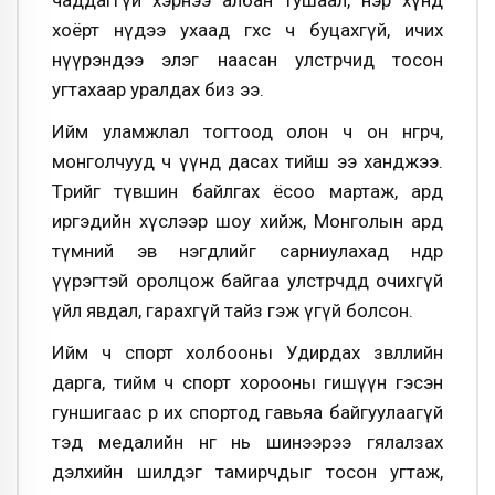
чаддаггүй хэрнээ албан тушаал, нэр хүнд
хоёрт нүдээ ухаад өгөхөөс ч буцахгүй, ичих
нүүрэндээ элэг наасан улстөрчид тосон
угтахаар уралдах биз ээ.
Ийм уламжлал тогтоод олон ч он өнгөрч,
монголчууд ч үүнд дасах тийш ээ ханджээ.
Төрийг түвшин байлгах ёсоо мартаж, ард
иргэдийн хүслээр шоу хийж, Монголын ард
түмний эв нэгдлийг сарниулахад өндөр
үүрэгтэй оролцож байгаа улстөрчдөд очихгүй
үйл явдал, гарахгүй тайз гэж үгүй болсон.
Ийм ч спорт холбооны Удирдах зөвлөлийн
дарга, тийм ч спорт хорооны гишүүн гэсэн
гуншигаас өөр их спортод гавьяа байгуулаагүй
тэд медалийн өнгө нь шинээрээ гялалзах
дэлхийн шилдэг тамирчдыг тосон угтаж,