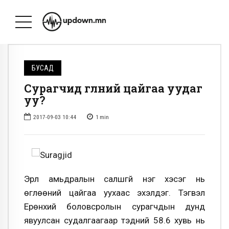
БУСАД
Сурагчид өглөөний цайгаа уудаг
уу?
2017-09-03 10:44
1
min
Эрүүл амьдралын салшгүй нэг хэсэг нь
өглөөний цайгаа уухаас эхэлдэг. Тэгвэл
Ерөнхий боловсролын сурагчдын дунд
явуулсан судалгаагаар тэдний 58.6 хувь нь