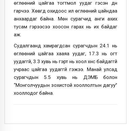
өглөөний цайгаа тогтмол уудаг гэсэн дүн
гарчээ. Хөвгүүд охидоос илүү өглөөний цайндаа
анхаардаг байна. Мөн сурагчид анги ахих
тусам гэрээсээ хоосон гарах нь их байдаг
аж.
Судалгаанд хамрагдсан сурагчдын 24.1 нь
өглөөний цайгаа хааяа уудаг, 17.3 нь огт
уудаггүй, 3.3 хувь нь гэрт нь хоол хүнс байдаггүй
учраас цайгаа уудаггүй гэжээ. Манай улсад
сурагчдын 5.5 хувь нь ДЭМБ болон
“Монголчуудын зохистой хооллолтын дагуу”
хооллодог байна.