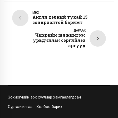
ӨМНӨХ
Англи хэлний тухай 15
сонирхолтой баримт
ДАРААХ
Чихрийн шижингээс
урьдчилан сэргийлэх
аргууд
Зохиогчийн эрх хуулиар хамгаалагдсан
Сурталчилгаа
Холбоо барих