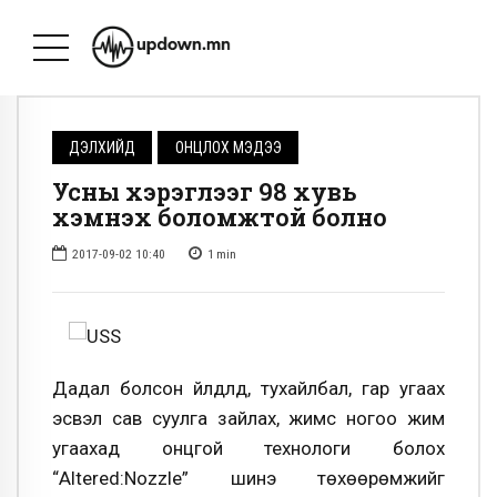
ДЭЛХИЙД
ОНЦЛОХ МЭДЭЭ
Усны хэрэглээг 98 хувь
хэмнэх боломжтой болно
2017-09-02 10:40
1
min
Дадал болсон үйлдлүүд, тухайлбал, гар угаах
эсвэл сав суулга зайлах, жимс ногоо жим
угаахад онцгой технологи болох
“Altered:Nozzle” шинэ төхөөрөмжийг