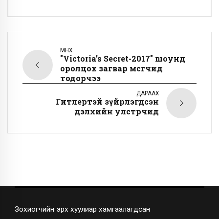
ӨМНӨХ
"Victoria’s Secret-2017" шоунд
оролцох загвар өмсөгчид
тодорчээ
ДАРААХ
Гитлертэй зүйрлэгдсэн
дэлхийн улстөрчид
Зохиогчийн эрх хуулиар хамгаалагдсан