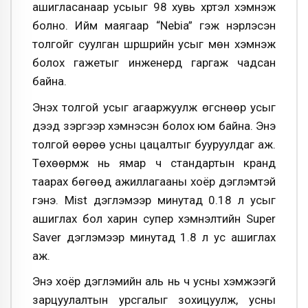
ашигласанаар усыыг 98 хувь хүртэл хэмнэж
болно. Ийм маягаар “Nebia” гэж нэрлэсэн
толгойг суулган шүршүүрийн усыг мөн хэмнэж
болох гажетыг инженерүүд гаргаж чадсан
байна.
Энэхүү толгой усыг агааржуулж өгснөөр усыг
дээд зэргээр хэмнэсэн болох юм байна. Энэ
толгой өөрөө усны цацалтыг бууруулдаг аж.
Төхөөрмж нь ямар ч стандартын кранд
таарах бөгөөд ажиллагааны хоёр дэглэмтэй
гэнэ. Mist дэглэмээр минутад 0.18 л усыг
ашиглах бол харин супер хэмнэлтийн Super
Saver дэглэмээр минутад 1.8 л ус ашиглах
аж.
Энэ хоёр дэглэмийн аль нь ч усны хэмжээгүй
зарцуулалтын урсгалыг зохицуулж, усны