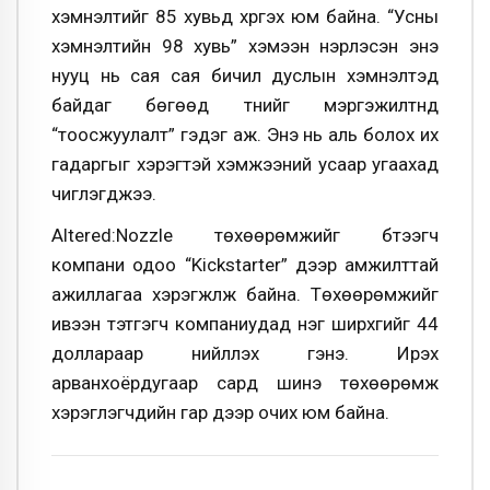
хэмнэлтийг 85 хувьд хүргэх юм байна. “Усны
хэмнэлтийн 98 хувь” хэмээн нэрлэсэн энэ
нууц нь сая сая бичил дуслын хэмнэлтэд
байдаг бөгөөд түүнийг мэргэжилтнүүд
“тоосжуулалт” гэдэг аж. Энэ нь аль болох их
гадаргыг хэрэгтэй хэмжээний усаар угаахад
чиглэгджээ.
Altered:Nozzle төхөөрөмжийг бүтээгч
компани одоо “Kickstarter” дээр амжилттай
ажиллагаа хэрэгжүүлж байна. Төхөөрөмжийг
ивээн тэтгэгч компаниудад нэг ширхгийг 44
доллараар нийлүүлэх гэнэ. Ирэх
арванхоёрдугаар сард шинэ төхөөрөмж
хэрэглэгчдийн гар дээр очих юм байна.