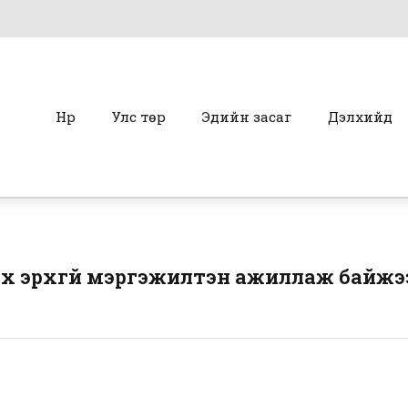
Нүүр
Улс төр
Эдийн засаг
Дэлхийд
х эрхгүй мэргэжилтэн ажиллаж байжэ