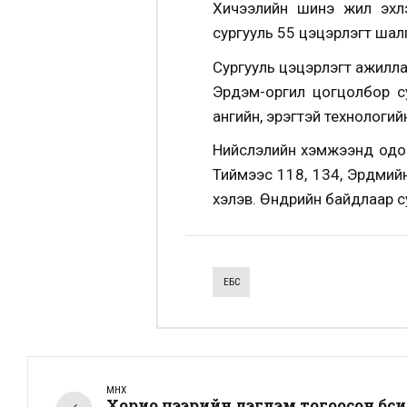
Хичээлийн шинэ жил эхлэ
сургууль 55 цэцэрлэгт шалг
Сургууль цэцэрлэгт ажилла
Эрдэм-оргил цогцолбор су
ангийн, эрэгтэй технологи
Нийслэлийн хэмжээнд одоог
Тиймээс 118, 134, Эрдмийн
хэлэв. Өнөөдрийн байдлаар 
ЕБС
ӨМНӨХ
Хорио цээрийн дэглэм тогоосон бүси