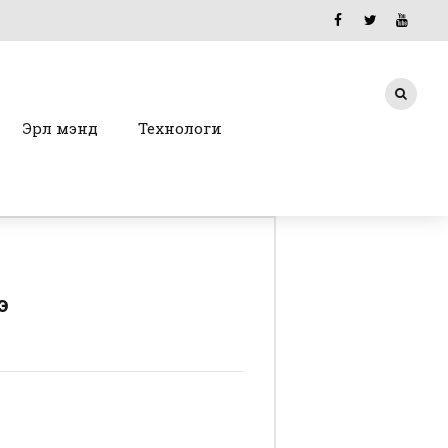
Эрүүл мэнд
Технологи
э