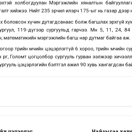
хтэй холбогдуулан Мэргэжлийн хяналтын байгууллаг
алт хийжээ. Нийт 235 зөрчил илэрч 175-ыг нь газар дээр 
х боловсон хүчин дутагдсанаас болж багшлах эрхгүй хү
ргуул, 119-дүгээр сургуульд гарчээ. Мөн 5, 11, 24, 84
йн, математикийн мэргэжлийн багш нар дутмаг байгаа аж.
оор төрийн өмчийн цэцэрлэггүй 6 хороо, төрийн өмчийн су
 өргөө, Голомт цогцолбор сургууль гурван ээлжээр хичээ
сургууль цэцэрлэгийн бэлтгэл ажил 90 хувь хангагдсан ба
йн цэцэрлэг,
Найзыгаа хөн