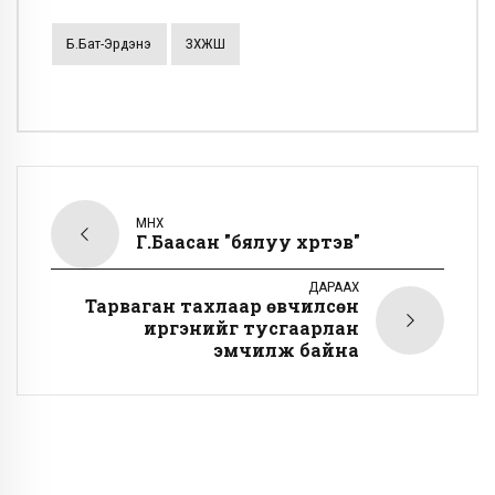
Б.Бат-Эрдэнэ
ЗХЖШ
ӨМНӨХ
Г.Баасан "бялуу хүртэв"
ДАРААХ
Тарваган тахлаар өвчилсөн
иргэнийг тусгаарлан
эмчилж байна