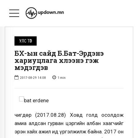
УЛС ТӨР
БХ-ын сайд Б.Бат-Эрдэнэ
хариуцлага хүлээнэ гэж
мэдэгдэв
2017-08-29 14:08
1
min
Өчигдөр (2017.08.28) Ховд голд осолдож
амиа алдсан гурван цэргийн албан хаагчийг
эрэн хайх ажил ид үргэлжилж байна. 2017 он