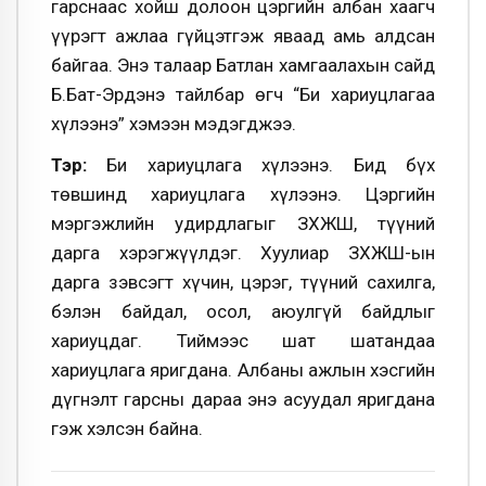
гарснаас хойш долоон цэргийн албан хаагч
үүрэгт ажлаа гүйцэтгэж яваад амь алдсан
байгаа. Энэ талаар Батлан хамгаалахын сайд
Б.Бат-Эрдэнэ тайлбар өгч “Би хариуцлагаа
хүлээнэ” хэмээн мэдэгджээ.
Тэр:
Би х
ариуцлага хүлээнэ. Бид бүх
төвшинд хариуцлага хүлээнэ.
Цэргийн
мэргэжлийн удирдлагыг ЗХЖШ, түүний
дарга хэрэгжүүлдэг. Хуулиар ЗХЖШ-ын
дарга зэвсэгт хүчин, цэрэг, түүний сахилга,
бэлэн байдал, осол, аюулгүй байдлыг
хариуцдаг. Тиймээс шат шатандаа
хариуцлага яригдана. Албаны ажлын хэсгийн
дүгнэлт гарсны дараа энэ асуудал яригдана
гэж хэлсэн байна.