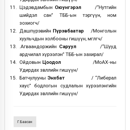
Цэдэвдамбын
Оюунгэрэл
/“Нутгийн
шийдэл сан” ТББ-ын тэргүүн, ном
зохиогч/
Дашпүрэвийн
Пүрэвбаатар
/Монголын
хуульчдын холбооны гишүүн, өмгөөлөгч/
.Агваандоржийн
Саруул
/“Шууд
ардчилал хүрээлэн” ТББ-ын захирал/
Ойдовын
Цоодол
/МоАХ-ны
Удирдах зөвлөлийн гишүүн/
Батчулууны
Энхбат
/ “Либерал
хаус” бодлогын судлалын хүрээлэнгийн
Удирдах зөвлөлийн гишүүн/
Г.Баасан