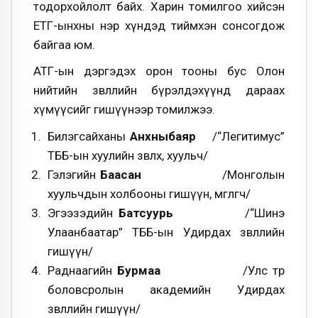
тодорхойлолт байх. Харин томилгоо хийсэн
ЕТГ-ынхны нэр хүндэд тиймхэн сонсогдож
байгаа юм.
АТГ-ын дэргэдэх орон тооны бус Олон
нийтийн зөвлөлийн бүрэлдэхүүнд дараах
хүмүүсийг гишүүнээр томилжээ.
Билэгсайханы
Анхныбаяр
/“Легитимус”
ТББ-ын хуулийн зөвлөх, хуульч/
Гэлэгийн
Баасан
/Монголын
хуульчдын холбооны гишүүн, өмгөөлөгч/
Эгээзэдийн
Батсуурь
/“Шинэ
Улаанбаатар” ТББ-ын Удирдах зөвлөлийн
гишүүн/
Раднаагийн
Бурмаа
/Улс төр
боловсролын академийн Удирдах
зөвлөлийн гишүүн/