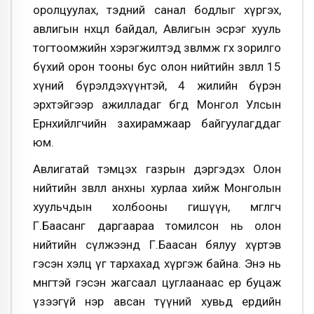
оролцуулах, тэдний санал бодлыг хүргэх,
авлигын нөхцөл байдал, Авлигын эсрэг хууль
тогтоомжийн хэрэгжилтэд зөвлөмж өгөх зорилго
бүхий орон тооны бус олон нийтийн зөвлөл 15
хүний бүрэлдэхүүнтэй, 4 жилийн бүрэн
эрхтэйгээр ажилладаг бөгөөд Монгол Улсын
Ерөнхийлөгчийн захирамжаар байгуулагддаг
юм.
Авлигатай тэмцэх газрын дэргэдэх Олон
нийтийн зөвлөл анхны хурлаа хийж Монголын
хуульчдын холбооны гишүүн, өмгөөлөгч
Г.Баасанг даргаараа томилсон нь олон
нийтийн сүлжээнд Г.Баасан бялуу хүртэв
гэсэн хэлц үг тархахад хүргэж байна. Энэ нь
мөнгөтэй гэсэн жагсаал цуглаанаас ер буцаж
үзээгүй нэр авсан түүний хувьд ердийн