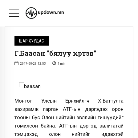
ШАР ХУУДАС
Г.Баасан “бялуу хүртэв”
2017-08-29 12:53
1
min
Монгол Улсын
Ерөнхийлөгч Х.Баттулга
захирамж гарган АТГ-ын дэргэдэх орон
тооны бус Олон нийтийн зөвлөлийн гишүүдийг
томилсон байна.
АТГ-ын дэргэд авлигатай
тэмцэхэд олон нийтийг идэвхтэй