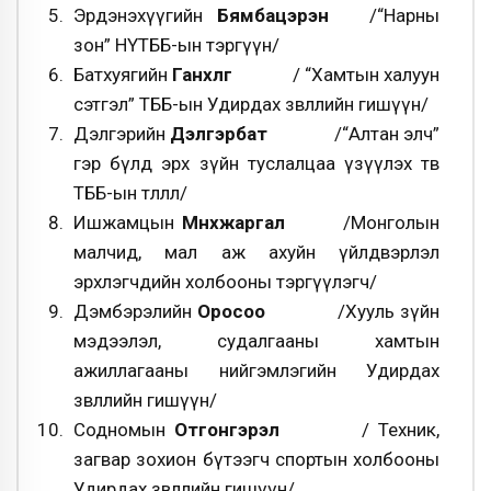
Эрдэнэхүүгийн
Бямбацэрэн
/“Нарны
зон” НҮТББ-ын тэргүүн/
Батхуягийн
Ганхөлөг
/ “Хамтын халуун
сэтгэл” ТББ-ын Удирдах зөвлөлийн гишүүн/
Дэлгэрийн
Дэлгэрбат
/“Алтан элч”
гэр бүлд эрх зүйн туслалцаа үзүүлэх төв
ТББ-ын төлөөлөл/
Ишжамцын
Мөнхжаргал
/Монголын
малчид, мал аж ахуйн үйлдвэрлэл
эрхлэгчдийн холбооны тэргүүлэгч/
Дэмбэрэлийн
Оросоо
/Хууль зүйн
мэдээлэл, судалгааны хамтын
ажиллагааны нийгэмлэгийн Удирдах
зөвлөлийн гишүүн/
Содномын
Отгонгэрэл
/ Техник,
загвар зохион бүтээгч спортын холбооны
Удирдах зөвлөлийн гишүүн/