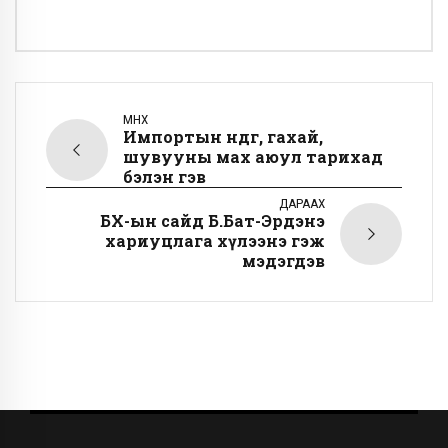
ӨМНӨХ
Импортын өндөг, гахай,
шувууны мах аюул тарихад
бэлэн гэв
ДАРААХ
БХ-ын сайд Б.Бат-Эрдэнэ
хариуцлага хүлээнэ гэж
мэдэгдэв