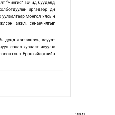
алт “Чингис” зочид буудалд
олбогдуулан иргэдээр дүн
х уулзалтаар Монгол Улсын
үүлсэн ажил, санаачилгыг
йн дунд мэтгэлцээн, асуулт
 нууц санал хураалт явуулж
нгосон гэнэ. Ерөнхийлөгчийн
ДАРААХ