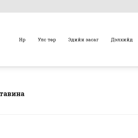
Нүүр
Улс төр
Эдийн засаг
Дэлхийд
 тавина