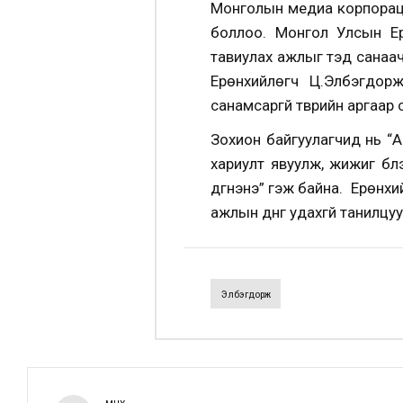
Монголын медиа корпорациа
боллоо. Монгол Улсын Ер
тавиулах ажлыг тэд санаа
Ерөнхийлөгч Ц.Элбэгдорж
санамсаргүй түүврийн аргаар
Зохион байгуулагчид нь “А
хариулт явуулж, жижиг бүл
дүгнэнэ” гэж байна. Ерөнхи
ажлын дүнг удахгүй танилц
Элбэгдорж