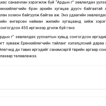
с санаачлан хэрэгжүүлж буй “Ардын үг” зөвлөлдөх уулз
өнхийлөгчийн бүрэн эрхийн хугацаа дуусч байгаатай х
члан зохион байгуулж байгаа аж. Энэ удаагийн зөвлөлдө
ийн өнгөрсөн найман жилийн хугацаанд хийж хэрэгж
 сонгогдсон 450 иргэнээр дүгнүүлж буй гэнэ
рдын үг” зөвлөлдөх уулзалтын хувьд сонгогдсон иргэди
эгт хувааж Ерөнхийлөгчийн тайланг хэлэлцүүлсний дараа
йлөгчид дүн тавих иргэдийг санамсаргүй түүврийн аргаар со
уулахаар төлөвлөжээ.