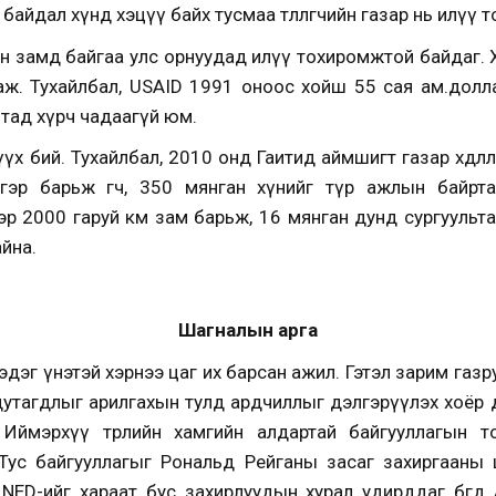
 байдал хүнд хэцүү байх тусмаа төлөөлөгчийн газар нь илүү 
н замд байгаа улс орнуудад илүү тохиромжтой байдаг. Хар
үй аж. Тухайлбал, USAID 1991 оноос хойш 55 сая ам.дол
тад хүрч чадаагүй юм.
үх бий. Тухайлбал, 2010 онд Гаитид аймшигт газар хөдл
гэр барьж өгч, 350 мянган хүнийг түр ажлын байрта
эр 2000 гаруй км зам барьж, 16 мянган дунд сургуульт
йна.
Шагналын арга
а гэдэг үнэтэй хэрнээ цаг их барсан ажил. Гэтэл зарим га
 дутагдлыг арилгахын тулд ардчиллыг дэлгэрүүлэх хоёр 
Иймэрхүү төрлийн хамгийн алдартай байгууллагын 
 Тус байгууллагыг Рональд Рейганы засаг захиргааны
NED-ийг хараат бус захирлуудын хурал удирддаг бөгөөд