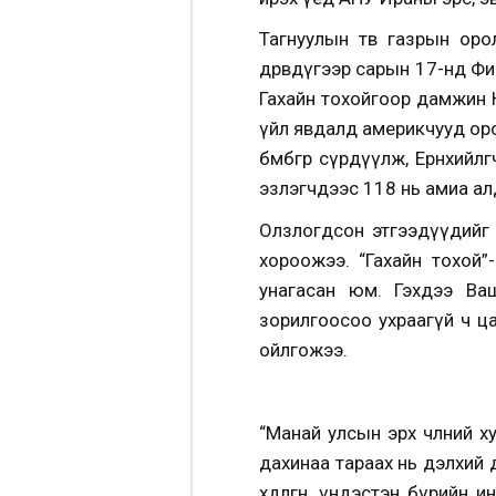
Тагнуулын төв газрын ор
дөрөвдүгээр сарын 17-нд Ф
Гахайн тохойгоор дамжин К
үйл явдалд америкчууд оро
бөмбөгөөр сүрдүүлж, Ерөнхи
эзлэгчдээс 118 нь амиа ал
Олзлогдсон этгээдүүдийг 
хороожээ. “Гахайн тохой”
унагасан юм. Гэхдээ Ва
зорилгоосоо ухраагүй ч цаг
ойлгожээ.
“Манай улсын эрх чөлөөний х
дахинаа тараах нь дэлхий
хөдөлгөөн, үндэстэн бүри