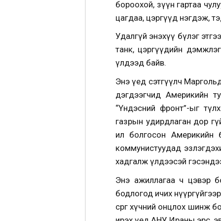
бороохой, зүүн гартаа чул
цагдаа, цэргүүд нэгдэж, т
Удалгүй энэхүү бүлэг этгэ
танк, цэргүүдийн дэмжлэ
үлдээд байв.
Энэ үед сэтгүүлч Марголь
дэгдээгчид Америкийн ту
“Үндэсний фронт”-ыг түл
газрын удирдлаган дор гү
ил болгосон Америкийн б
коммунистуудад эзлэгдэхи
хадгалж үлдээсэй гэсэндэ
Энэ ажиллагаа ч цэвэр б
бодлогод ичих нүүргүйгээр
сөрөг хүчний онцлох шинж 
ирэх үед АНУ Ираны эрс, эв