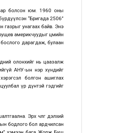
авар болсон юм. 1960 оны
 бүрдүүлсэн “Бригада 2506”
н газрыг унагаах байв. Энэ
Хрущев америкчуудыг цөмийн
эд бослого дарагдаж, булаан
эдний олонхийг нь цаазалж
дийгүй АНУ-ын нэр хүндийг
хэрэгсэл болгон ашиглах
арцуулбал үр дүнтэй гэдгийг
алтгаална. Эрх чөлөөг дэлхий
-ын бодлого бол ардчилсан
 юм” хэмээн бага Жорж Буш