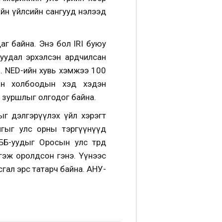
сайн үйлсийн сангууд нэлээд
аг байна. Энэ бол IRI буюу
уудал эрхэлсэн ардчилсан
м. NED-ийн хувь хэмжээ 100
ийн холбоодын хэд хэдэн
 зуршлыг олгодог байна.
ыг дэлгэрүүлэх үйл хэрэгт
лгыг улс орны тэргүүнүүд
ББ-уудыг Оросын улс төрд
х гэж оролдсон гэнэ. Үүнээс
гал эрс татарч байна. АНУ-