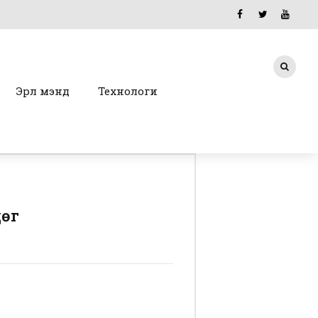
Эрүүл мэнд
Технологи
дөг