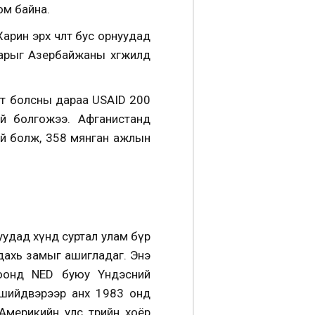
том байна.
ин эрх чөлөөт бус орнуудад
ларыг Азербайжаны хөгжилд
өлт болсны дараа USAID 200
й болгожээ. Афганистанд
ай болж, 358 мянган ажлын
зруудад хүнд суртал улам бүр
дахь замыг ашигладаг. Энэ
тоонд NED буюу Үндэсний
 шийдвэрээр анх 1983 онд
 Америкийн улс төрийн хоёр