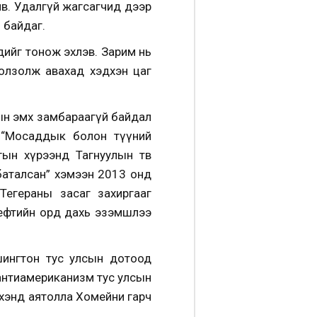
йв. Удалгүй жагсагчид дээр
 байдаг.
дийг тонож эхлэв. Зарим нь
олзолж авахад хэдхэн цаг
ын эмх замбараагүй байдал
. “Мосаддык болон түүний
ын хүрээнд Тагнуулын төв
баталсан” хэмээн 2013 онд
Тегераны засаг захиргааг
нефтийн орд дахь эзэмшлээ
шингтон тус улсын дотоод
 антиамериканизм тус улсын
рхэнд аятолла Хомейни гарч