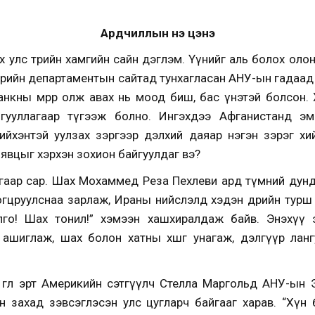
Ардчиллын үнэ цэнэ
 улс төрийн хамгийн сайн дэглэм. Үүнийг аль болох оло
Төрийн департаментын сайтад тунхагласан АНУ-ын гадаа
анкны мөрөөр олж авах нь моод биш, бас үнэтэй болсон. Ха
айгууллагаар түгээж болно. Ингэхдээ Афганистанд э
үчнийхэнтэй уулзах зэргээр дэлхий даяар нэгэн зэрэг х
 явцыг хэрхэн зохион байгуулдаг вэ?
гаар сар. Шах Мохаммед Реза Пехлеви ард түмний дунд 
цруулснаа зарлаж, Ираны нийслэлд хэдэн өдрийн турш 
илго! Шах тонил!” хэмээн хашхиралдаж байв. Энэхүү
шиглаж, шах болон хатны хөшөөг унагаж, дэлгүүр лан
өглөө эрт Америкийн сэтгүүлч Стелла Маргольд АНУ-ын 
гэн захад зэвсэглэсэн улс цугларч байгааг харав. “Хүн