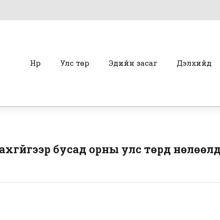
Нүүр
Улс төр
Эдийн засаг
Дэлхийд
хгүйгээр бусад орны улс төрд нөлөөл