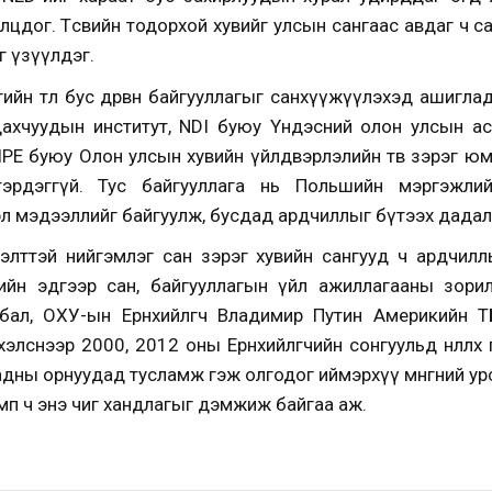
ролцдог. Төсвийн тодорхой хувийг улсын сангаас авдаг ч 
 үзүүлдэг.
йн төлөө бус дөрвөн байгууллагыг санхүүжүүлэхэд ашиглад
ахчуудын институт, NDI буюу Үндэсний олон улсын ас
, CIPE буюу Олон улсын хувийн үйлдвэрлэлийн төв зэрэг ю
тэрдэггүй. Тус байгууллага нь Польшийн мэргэжл
эл мэдээллийг байгуулж, бусдад ардчиллыг бүтээх дадал
лттэй нийгэмлэг сан зэрэг хувийн сангууд ч ардчилл
ийн эдгээр сан, байгууллагын үйл ажиллагааны зори
бал, ОХУ-ын Ерөнхийлөгч Владимир Путин Америкийн Т
элснээр 2000, 2012 оны Ерөнхийлөгчийн сонгуульд нөлөөлө
дны орнуудад тусламж гэж олгодог иймэрхүү мөнгөний урс
амп ч энэ чиг хандлагыг дэмжиж байгаа аж.