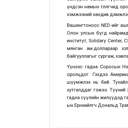
үндсэн намын төлөөлөгчид о
хэмжээний хандив дэмжлэг
Вашингтоноос NED-ийг ашги
Олон улсын бүгд найрамд
институт, Solidary Center
мянган ам.доллараар хэ
байгууллагыг сургаж, хэвл
Үүнээс гадна Соросын Нээ
оролцдог. Гэхдээ Америк
шүүмжлэх нь бий. Тухайл
хутгалддаг гэжээ. Түүний х
гадна сүүлийн жилүүдэд га
ын Ерөнхийлөгч Дональд Тр