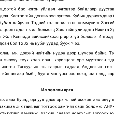
олцоотой бас нэгэн үйлдэл ичгэвтэр байдлаар дуусг
идель Кастрогийн дэглэмээс зугтсан Кубын дүрвэгчдээр
убад дайрчээ. Тэдний гол зорилго нь коммунист Засгий
лцсон гэдэг нь ил болмогц Зөвлөлтийн удирдагч Никита 
йлөгч Жон Кеннеди зайлсхийхээс өөр аргагүй болжээ. Ингэ
дсан бол 1202 нь кубачуудад бууж өгчээ.
олны өмнө, дэлхий нийтийн нүдэн дээр шүүсэн байна. Т
-н энэхүү түүх хоёр орны харилцааг эрс муутгасан тө
шингтон Тагнуулын төв газрыг гадаад бодлогын гол 
ийн аягаар бөмбөг, буунд мөнгө үрснээс лекц, шагналд з
Илүү зөөлөн арга
увь заяа бусад орнууд дахь эрх чөлөөний амжилтаас илүү ш
 дахинаа энх тайвныг тогтоох хамгийн сайн боломж. АНУ
йн институтийг дэмжиж, дэлхий даяарх ноёрхлыг зогсоох