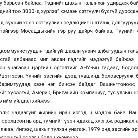
уу барьсан байлаа. Тэднийг шахын талынхан удирдаж ба
эдний тоо 3000-д хүрлээ” хэмээн сэтгүүлч бүсгүй дурссан
эд зүүний хоёр сэтгүүлийн редакцийг шатааж, дэлгүүрүү
гтэйгээр Мосаддыкийн гэр рүү дайрч байлаа. Түүнийг 
дкоммунистуудын төдийгүй шахын үнэнч албатуудын тал
сгай албанаас мөнгө авсан гэдгийг мэдээгүй байжээ
хэн унагасан цэргийн эргэлтийг АНУ-ын гадаад бодлог
йцэтгэсэн. Үүнийг засгийн дээд түвшинд боловсруулж, 
аримтуудад хээв нэг бичсэн байдаг. Вашингтоноос 
йг хүсээгүй, Америк, Британийн компаниуд тус улсын 
э ийм үйлдэл хийжээ.
олж чадаагүйг жирийн иран иргэд ч мэдэж байв. Ва
 оролцсон нь ард түмнийг үзэн ядахад хүргэж, радикал
болжээ. Ингээд шахыг түлхэн унагаж, 1979 онд засгийн э
лэршгүй өрсөлдөгч болон хувирчээ.