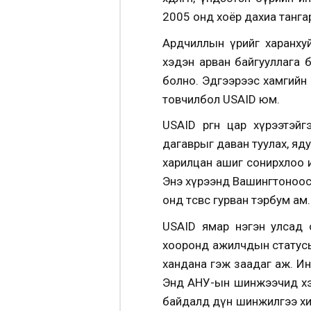
2005 онд хоёр дахиа тангар
Ардчиллын үрийг харанхуй
хэдэн арван байгууллага 
болно. Эдгээрээс хамгийн 
товчилбол USAID юм.
USAID өргөн цар хүрээтэй
дагаврыг даван туулах, ядуу
харилцан ашиг сонирхлоо и
Энэ хүрээнд Вашингтоноос о
онд төсвөөс гурван тэрбум 
USAID ямар нэгэн улсад 
хооронд ажилчдын статусы
хандана гэж заадаг аж. Инг
Энд АНУ-ын шинжээчид хэд
байдалд дүн шинжилгээ хий