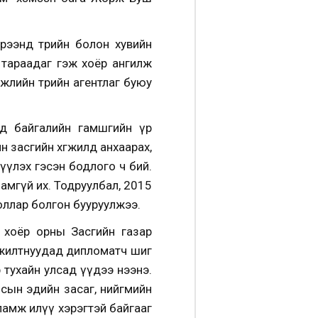
рээнд төрийн болон хувийн
 тараадаг гэж хоёр ангилж
жлийн төрийн агентлаг буюу
дад байгалийн гамшгийн үр
йн засгийн хөгжилд анхаарах,
үүлэх гэсэн бодлого ч бий.
чамгүй их. Тодруулбал, 2015
доллар болгон бууруулжээ.
 хоёр орны Засгийн газар
ажилтнуудад дипломатч шиг
р тухайн улсад үүдээ нээнэ.
сын эдийн засаг, нийгмийн
ламж илүү хэрэгтэй байгааг