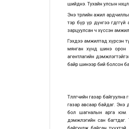
шийднэ. Тухайн улсын нөхцөл
Энэ төрлийн ажил ардчиллы
тэр бүр үр дүнгээ өгдөгг
зарцуулсан ч хүссэн амжил
Гэхдээ амжилтад хүрсэн тү
мянган хүнд шинэ орон 
агентлагийн дэмжлэгтэйгэ
байр шинээр бий болсон ба
Төлөөлөгчийн газар байгуулн
газар авсаар байдаг. Энэ
бол шагналын арга юм. 
дэмжлэгийн сан багтдаг.
байгуулж байсан түүхтэй. 