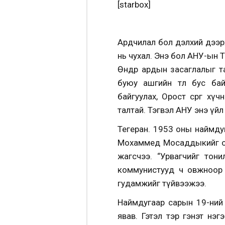
[starbox]
Ардчилал бол дэлхий дээрх
нь чухал. Энэ бол АНУ-ын 
Өнөөдөр ардын засаглалыг т
буюу ашгийн төлөө бус б
байгуулах, Орост сөрөг х
талтай. Тэгвэл АНУ энэ үйл
Тегеран. 1953 оны наймду
Мохаммед Мосаддыкийг ог
жагсчээ. “Урвагчийг тон
коммунистууд ч овжноор а
гудамжийг түйвээжээ.
Наймдугаар сарын 19-ний 
явав. Гэтэл тэр гэнэт нэ