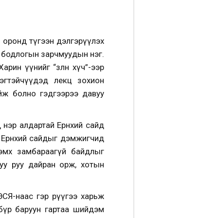
н оронд түгээн дэлгэрүүлэх
д бодлогын зарчмуудын нэг.
рин үүнийг “зөөлөн хүч”-ээр
мэгтэйчүүдэд лекц зохион
ийж болно гэдгээрээ давуу
нэр алдартай Ерөнхий сайд
Ерөнхий сайдыг дэмжигчид
 эмх замбараагүй байдлыг
гуу руу дайран орж, хотын
ЭСЯ-наас гэр рүүгээ харьж
 бүр баруун гартаа шийдэм