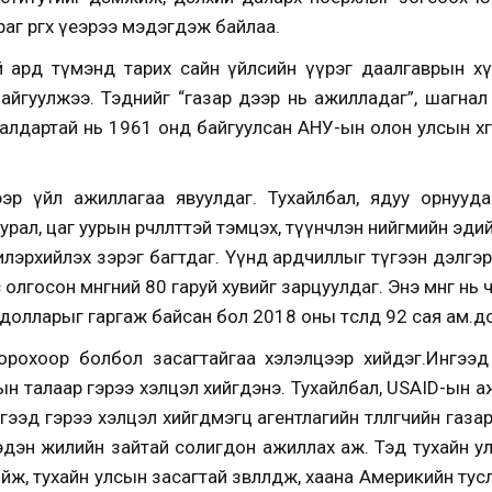
аг өргөх үеэрээ мэдэгдэж байлаа.
 ард түмэнд тарих сайн үйлсийн үүрэг даалгаврын хү
байгуулжээ. Тэднийг “газар дээр нь ажилладаг”, шагнал
алдартай нь 1961 онд байгуулсан АНУ-ын олон улсын хөг
гээр үйл ажиллагаа явуулдаг. Тухайлбал, ядуу орнуу
рал, цаг уурын өөрчлөлттэй тэмцэх, түүнчлэн нийгмийн эди
лэрхийлэх зэрэг багтдаг. Үүнд ардчиллыг түгээн дэлгэр
лгосон мөнгөний 80 гаруй хувийг зарцуулдаг. Энэ мөнгө нь 
ам.долларыг гаргаж байсан бол 2018 оны төсөлд 92 сая ам.
орохоор болбол засагтайгаа хэлэлцээр хийдэг.Ингээд
н талаар гэрээ хэлцэл хийгдэнэ. Тухайлбал, USAID-ын 
ээд гэрээ хэлцэл хийгдмэгц агентлагийн төлөөлөгчийн газа
эн жилийн зайтай солигдон ажиллах аж. Тэд тухайн ул
ж, тухайн улсын засагтай зөвлөлдөж, хаана Америкийн тус