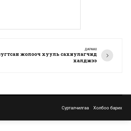
ДАРААХ
зугтсан жолооч хууль сахиулагчид
халджээ
Сурталчилгаа
Холбоо барих