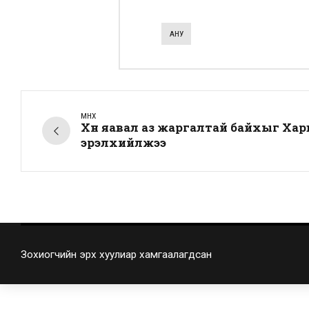
АНУ
ӨМНӨХ
Хүн яавал аз жаргалтай байхыг Ха
эрэлхийлжээ
Зохиогчийн эрх хуулиар хамгаалагдсан