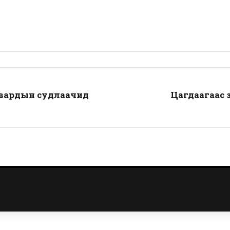
рвардын судлаачид
Цагдаагаас 