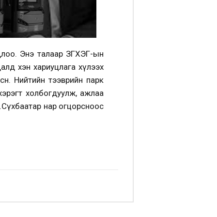
длоо. Энэ талаар ЗГХЭГ-ын
далд хэн хариуцлага хүлээх
сөн. Нийтийн тээврийн парк
хэрэгт холбогдуулж, ажлаа
 Ж.Сүхбаатар нар огцорсноос