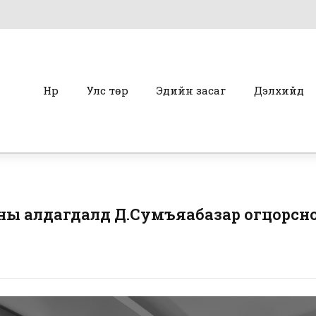
Нүүр
Улс төр
Эдийн засаг
Дэлхийд
ны алдагдалд Д.Сумъяабазар огцорсноо