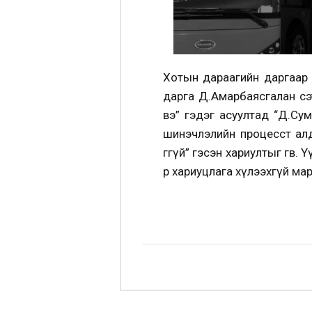
Хотын дараагийн даргаар 
дарга Д.Амарбаясгалан сэт
вэ” гэдэг асуултад “Д.Сум
шинэчлэлийн процесст алд
өгөөгүй” гэсэн хариултыг ө
өөрөө хариуцлага хүлээхгүй м
Б.Ийн