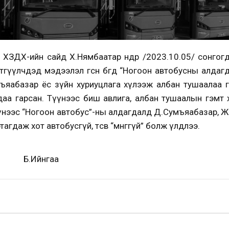
ХЗДХ-ийн сайд Х.Нямбаатар өнөөдөр /2023.10.05/ сонгог
гүүлчдэд мэдээлэл өгсөн бөгөөд “Ногоон автобусны алдаг
ъяабазар ёс зүйн хуриуцлага хүлээж албан тушаалаа өг
аа гарсан. Түүнээс биш авлига, албан тушаалын гэмт 
гөв. Үүнээс “Ногоон автобус”-ны алдагдалд Д.Сумъяабазар,
артагдаж хот автобусгүй, төсөв “мөнгөгүй” болж үлдлээ.
гаа