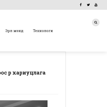
Эрүүл мэнд
Технологи
с өөр хариуцлага