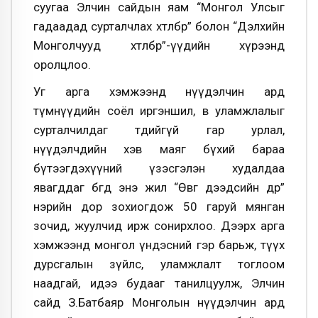
суугаа Элчин сайдын яам “Монгол Улсыг
гадаадад сурталчлах хөтөлбөр” болон “Дэлхийн
Монголчууд хөтөлбөр”-үүдийн хүрээнд
оролцлоо.
Уг арга хэмжээнд нүүдэлчин ард
түмнүүдийн соёл иргэншил, өв уламжлалыг
сурталчилдаг төдийгүй гар урлал,
нүүдэлчдийн хэв маяг бүхий бараа
бүтээгдэхүүний үзэсгэлэн худалдаа
явагддаг бөгөөд энэ жил “Өвөг дээдсийн өдөр”
нэрийн дор зохиогдож 50 гаруй мянган
зочид, жуулчид ирж сонирхлоо. Дээрх арга
хэмжээнд монгол үндэсний гэр барьж, түүх
дурсгалын зүйлс, уламжлалт тоглоом
наадгай, идээ будааг танилцуулж, Элчин
сайд З.Батбаяр Монголын нүүдэлчин ард