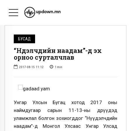
БУСАД
“Нүүдэлчдийн наадам”-д эх
орноо сурталчлав
2017-08-15 11:12
1
min
Унгар Улсын Бугац хотод 2017 оны
наймдугаар сарын 11-13-ны өдрүүдэд
уламжлал болгон зохиогддог “Нүүдэлчдийн
наадам”-д Монгол Улсаас Унгар Улсад