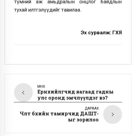
түмний аж амьдралын онцлог байдлын
тухай илтгэлүүдийг тавилаа.
Эх сурвалж: ГХЯ
ӨМНӨХ
Ерөнхийлөгчид яагаад гадны
улс оронд эмчлүүлдэг вэ?
ДАРААХ
Чөлөөт бөхийн тамирчид ДАШТ-
ыг зорилоо