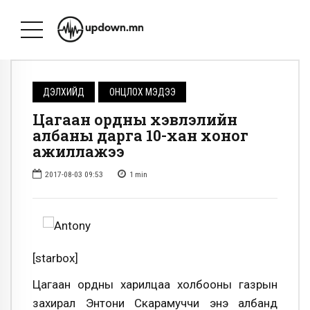
ДЭЛХИЙД
ОНЦЛОХ МЭДЭЭ
Цагаан ордны хэвлэлийн
албаны дарга 10-хан хоног
ажиллажээ
2017-08-03 09:53
1
min
[starbox]
Цагаан ордны харилцаа холбооны газрын
захирал Энтони Скарамуччи энэ албанд