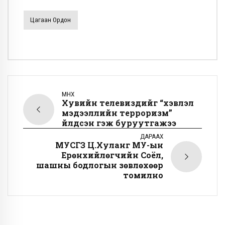
Цагаан Ордон
ӨМНӨХ
Хувийн телевизүүдийг “хэвлэл
мэдээллийн терроризм”
үйлдсэн гэж буруутгажээ
ДАРААХ
МУСГЗ Ц.Хуланг МУ-ын
Ерөнхийлөгчийн Соёл,
шашны бодлогын зөвлөхөөр
томилно