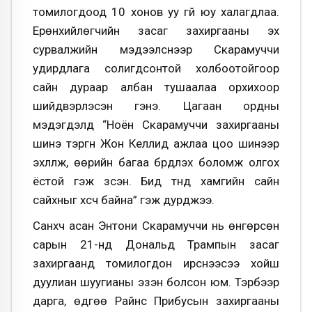
томилогдоод 10 хонов уу үгүй юу халагдлаа.
Ерөнхийлөгчийн засаг захиргааны эх
сурвалжийн мэдээлснээр Скарамуччи
удирдлага солигдсонтой холбоотойгоор
сайн дураар албан тушаалаа орхихоор
шийдвэрлэсэн гэнэ. Цагаан ордны
мэдэгдэлд “Ноён Скарамуччи захиргааны
шинэ тэргүүн Жон Келлид ажлаа цоо шинээр
эхлүүлж, өөрийн багаа бүрдүүлэх боломж олгох
ёстой гэж үзсэн. Бид түүнд хамгийн сайн
сайхныг хүсч байна” гэж дурджээ.
Санхүүч асан Энтони Скарамуччи нь өнгөрсөн
сарын 21-нд Дональд Трампын засаг
захиргаанд томилогдон ирснээсээ хойш
дуулиан шуугианы эзэн болсон юм. Тэрбээр
дарга, өдгөө Райнс Прибусын захиргааны