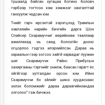
тушаалд байсан хугацаа богино боловч
тэрбээр тогтсон хэм хэмжээг хангалттай
ганхуулж чадсан юм.
Түүнийг гарч ирсэнтэй зэрэгцээд Трампын
хэвлэлийн нарийн бичгийн дарга Шон
Спайсер Скарамуччиг өөрийнхөө тааллаар
ажиллахад нь саад болохгүйн үүднээс
огцорлоо гэдгээ илэрхийлсэн. Дараа нь
хараалын үгээр зогсоо зайгүй харвадаг пуужин
шиг Скарамуччи Райнс Прибусын
захиргааны тэргүүнийг онилж, баасан гарагт ёс
зүйгүйгээр хутгалдан орсон юм. Ийнхүү
Скарамуччи бүх зүйлийг шинэ хуудаснаас
эхлэх боломжийг дараа дараагийнхандаа
олголоо” гэж бичжээ.