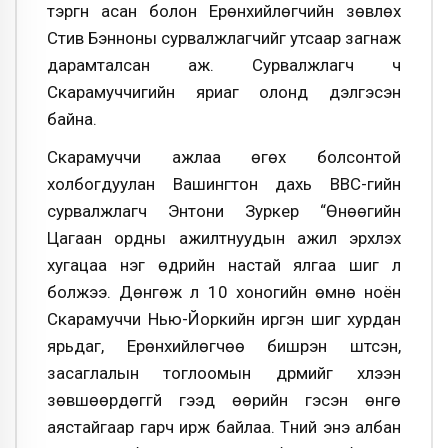
тэргүүн асан болон Ерөнхийлөгчийн зөвлөх
Стив Бэнноны сурвалжлагчийг утсаар загнаж
дарамталсан аж. Сурвалжлагч ч
Скарамуччигийн яриаг олонд дэлгэсэн
байна.
Скарамуччи ажлаа өгөх болсонтой
холбогдуулан Вашингтон дахь ВВС-гийн
сурвалжлагч Энтони Зуркер “Өнөөгийн
Цагаан ордны ажилтнуудын ажил эрхлэх
хугацаа нэг өдрийн настай ялгаа шиг л
болжээ. Дөнгөж л 10 хоногийн өмнө ноён
Скарамуччи Нью-Йоркийн иргэн шиг хурдан
ярьдаг, Ерөнхийлөгчөө бишрэн шүтсэн,
засаглалын тоглоомын дүрмийг хүлээн
зөвшөөрдөггүй гээд өөрийн гэсэн өнгө
аястайгаар гарч ирж байлаа. Түүний энэ албан