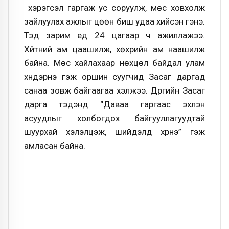
хэрэгсэл гаргаж ус соруулж, мөс ховхолж
зайлуулах ажлыг цөөн биш удаа хийсэн гэнэ.
Тэд зарим үед 24 цагаар ч ажиллажээ.
Хүйтний ам цаашилж, хөхүүрийн ам наашилж
байна. Мөс хайлахаар нөхцөл байдал улам
хүндэрнэ гэж оршин суугчид Засаг даргад
санаа зовж байгаагаа хэлжээ. Дүүргийн Засаг
дарга тэдэнд “Даваа гаргаас эхлэн
асуудлыг холбогдох байгууллагуудтай
шуурхай хэлэлцэж, шийдэлд хүрнэ” гэж
амласан байна.