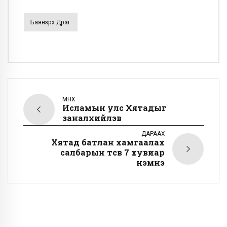
Баянзүрх Дүүрэг
ӨМНӨХ
Исламын улс Хятадыг
заналхийлэв
ДАРААХ
Хятад батлан хамгаалах
салбарын төсвөө 7 хувиар
нэмнэ