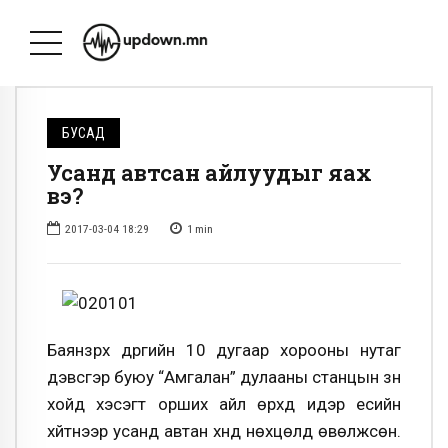
БУСАД
Усанд автсан айлуудыг яах
вэ?
2017-03-04 18:29
1
min
Баянзүрх дүүргийн 10 дугаар хорооны нутаг
дэвсгэр буюу “Амгалан” дулааны станцын зүүн
хойд хэсэгт орших айл өрхүүд идэр есийн
хүйтнээр усанд автан хүнд нөхцөлд өвөлжсөн.