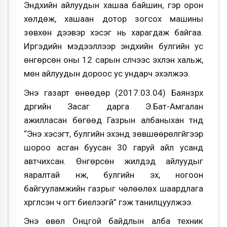
Эндхийн айлуудын хашаа байшин, гэр орон
хөлдөж, хашаан дотор зогсох машины
зөвхөн дээвэр хэсэг нь харагдаж байгаа.
Иргэдийн мэдээллээр эндхийн булгийн ус
өнгөрсөн оны 12 сарын сүүлчээс эхлэн хальж,
мөн айлуудын дороос ус ундарч эхэлжээ.
Энэ газарт өнөөдөр (2017.03.04) Баянзүрх
дүүргийн Засаг дарга Э.Бат-Амгалан
ажилласан бөгөөд Газрын албаныхан түүнд
“Энэ хэсэгт, булгийн эхэнд зөвшөөрөлгүйгээр
шороо асган буусан 30 гаруй айл усанд
автчихсан. Өнгөрсөн жилүүдэд айлуудыг
яаралтай нүүж, булгийн эх, ногоон
байгууламжийн газрыг чөлөөлөх шаардлага
хүргүүлсэн ч огт биелээгүй” гэж танилцуулжээ.
Энэ өвөл Онцгой байдлын алба техник