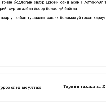
с төрийн бодлогын зөвлөхөөр Ерөнхий сайд асан Н.Алтанху
өдрийг хүртэл албан ёсоор болоогүй байгаа.
азар уг албан тушаалыг хаших боломжгүй гэсэн хариуг тү
Төрийн тахилгат Х
роз үүсгэх аюултай