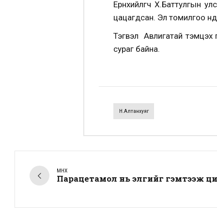
Ерөнхийлөгч Х.Баттулгын ул
цацагдсан. Эл томилгоо өнө
Тэгвэл Авлигатай тэмцэх г
сураг байна.
Н.Алтанхуяг
ӨМНӨХ
Парацетамол нь элгийг гэмтээж цир