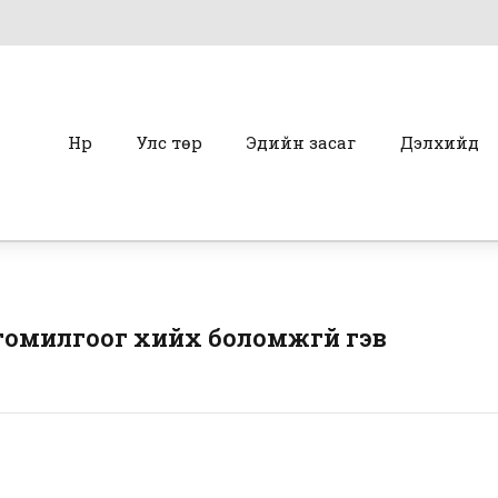
Нүүр
Улс төр
Эдийн засаг
Дэлхийд
омилгоог хийх боломжгүй гэв