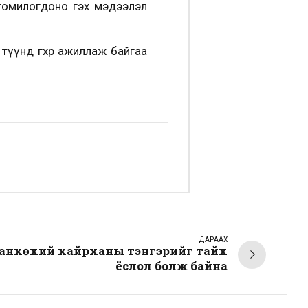
яг томилогдоно гэх мэдээлэл
үнд өгөхөөр ажиллаж байгаа
ДАРААХ
анхөхий хайрханы тэнгэрийг тайх
ёслол болж байна