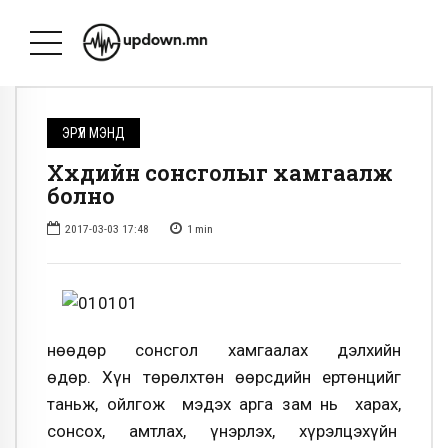
ЭРҮҮЛ МЭНД
Хүүхдийн сонсголыг хамгаалж
болно
2017-03-03 17:48
1
min
Өнөөдөр сонсгол хамгаалах дэлхийн
өдөр. Хүн төрөлхтөн өөрсдийн ертөнцийг
таньж, ойлгож мэдэх арга зам нь харах,
сонсох, амтлах, үнэрлэх, хүрэлцэхүйн