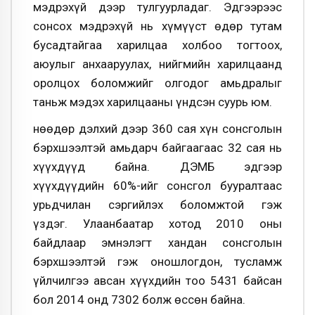
мэдрэхүй дээр тулгуурладаг. Эдгээрээс
сонсох мэдрэхүй нь хүмүүст өдөр тутам
бусадтайгаа харилцаа холбоо тогтоох,
аюулыг анхааруулах, нийгмийн харилцаанд
оролцох боломжийг олгодог амьдралыг
таньж мэдэх харилцааны үндсэн суурь юм.
Өнөөдөр дэлхий дээр 360 сая хүн сонсголын
бэрхшээлтэй амьдарч байгаагаас 32 сая нь
хүүхдүүд байна. ДЭМБ эдгээр
хүүхдүүдийн 60%-ийг сонсгол бууралтаас
урьдчилан сэргийлэх боломжтой гэж
үздэг. Улаанбаатар хотод 2010 оны
байдлаар эмнэлэгт хандан сонсголын
бэрхшээлтэй гэж оношлогдон, тусламж
үйлчилгээ авсан хүүхдийн тоо 5431 байсан
бол 2014 онд 7302 болж өссөн байна.