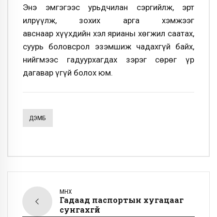
Энэ эмгэгээс урьдчилан сэргийлж, эрт
илрүүлж, зохих арга хэмжээг
авснаар хүүхдийн хэл ярианы хөгжил саатах,
суурь боловсрол эзэмшиж чадахгүй байх,
нийгмээс гадуурхагдах зэрэг сөрөг үр
дагавар үгүй болох юм.
ДЭМБ
ӨМНӨХ
Гадаад паспортын хугацааг
сунгахгүй