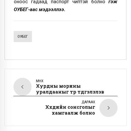
оноос гадаад паспорт чиптэй болно
гэж
ОӨУБЕГ-аас мэдээллээ.
ОӨУБЕГ
ӨМНӨХ
Хурдны морины
уралдааныг түр түдгэлзүүлэв
ДАРААХ
Хүүхдийн сонсголыг
хамгаалж болно