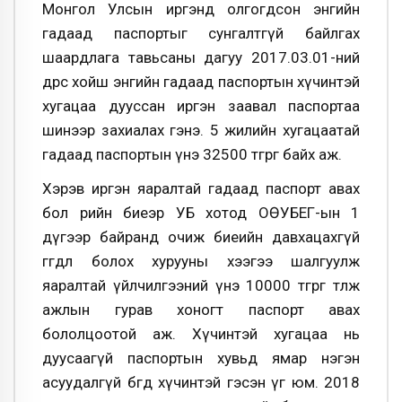
Монгол Улсын иргэнд олгогдсон энгийн
гадаад паспортыг сунгалтгүй байлгах
шаардлага тавьсаны дагуу 2017.03.01-ний
өдрөөс хойш энгийн гадаад паспортын хүчинтэй
хугацаа дууссан иргэн заавал паспортаа
шинээр захиалах гэнэ. 5 жилийн хугацаатай
гадаад паспортын үнэ 32500 төгрөг байх аж.
Хэрэв иргэн яаралтай гадаад паспорт авах
бол өөрийн биеэр УБ хотод ОӨУБЕГ-ын 1
дүгээр байранд очиж биеийн давхацахгүй
өгөгдөл болох хурууны хээгээ шалгуулж
яаралтай үйлчилгээний үнэ 10000 төгрөг төлж
ажлын гурав хоногт паспорт авах
бололцоотой аж. Хүчинтэй хугацаа нь
дуусаагүй паспортын хувьд ямар нэгэн
асуудалгүй бөгөөд хүчинтэй гэсэн үг юм. 2018