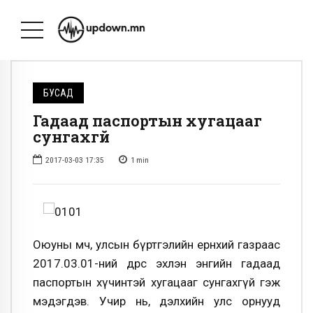
БУСАД
Гадаад паспортын хугацааг
сунгахгүй
2017-03-03 17:35
1
min
Оюуны өмч, улсын бүртгэлийн ерөнхий газраас
2017.03.01-ний өдрөөс эхлэн энгийн гадаад
паспортын хүчинтэй хугацааг сунгахгүй гэж
мэдэгдэв. Учир нь, дэлхийн улс орнууд