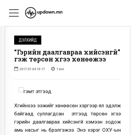
ДЭЛХИЙД
“Гэрийн даалгавраа хийсэнгүй”
гэж төрсөн хүүгээ хөнөөжээ
2017-07-04 10:17
1
min
Хүүгийнхээ ээжийг хөнөөсөн хэргээр ял эдэлж
байгаад суллагдсан этгээд төрсөн хүүгээ
гэрийн даалгавраа хийсэнгүй хэмээн зодож
амь насыг нь бүрэлгэжээ. Энэ хэрэг ОХУ-ын