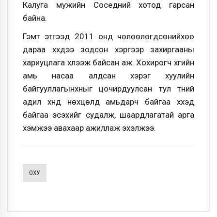
Калуга мужийн Соседний хотод гарсан
байна.
Гэмт этгээд 2011 онд чөлөөлөгдсөнийхөө
дараа хүүхдээ зодсон хэргээр захиргааны
хариуцлага хүлээж байсан аж. Хохирогч хүүгийн
амь насаа алдсан хэрэг хуулийн
байгууллагынхныг цочирдуулсан тул түүний
адил хүнд нөхцөлд амьдарч байгаа хүүхэд
байгаа эсэхийг судалж, шаардлагатай арга
хэмжээ авахаар ажиллаж эхэлжээ.
ОХУ