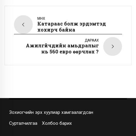
ӨМНӨХ
Катараас болж эрдэмтэд
хохирч байна
ДАРААХ
Ажилгүйчүүдийн амьдралыг
нь 560 евро өөрчлөх үү?
Зохиогчийн эрх хуулиар хамгаалагдсан
Сурталчилгаа
Холбоо барих