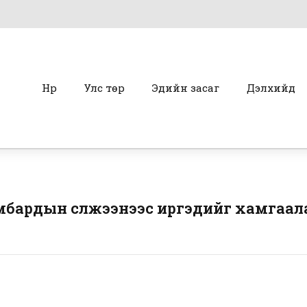
Нүүр
Улс төр
Эдийн засаг
Дэлхийд
мбардын сүлжээнээс иргэдийг хамгаал