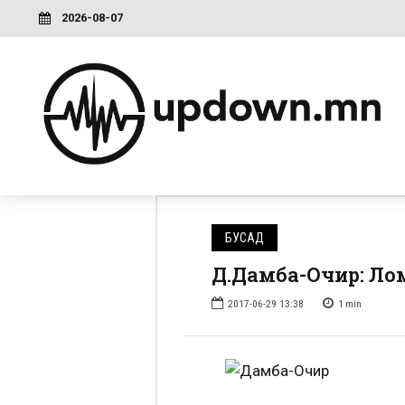
2026-08-07
БУСАД
Д.Дамба-Очир: Ло
2017-06-29 13:38
1
min