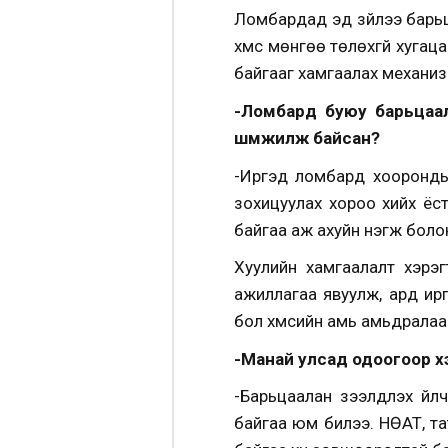
Ломбардад эд зүйлээ барьц
хүмүүс мөнгөө төлөхгүй хуг
байгааг хамгаалах механизм
-Ломбард буюу барьцаал
шүүмжилж байсан?
-Иргэд ломбард хоорондын
зохицуулах хороо хийх ёс
байгаа аж ахуйн нэгж болон 
Хуулийн хамгаалалт хэрэг
ажиллагаа явуулж, ард ирг
бол хүмүүсийн амь амьдралаа
-Манай улсад одоогоор х
-Барьцаалан зээлдүүлэх ү
байгаа юм билээ. НӨАТ, та