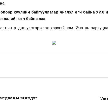
на.
тоолоор хуулийн байгууллагад чиглэл өгч байна УИХ 
үмжлэлийг өгч байна лээ.
лтын үр дүнг улстөржүүлэх хэрэггүй юм. Энэ нь хариуцл
уралдааны шилдэг
“Эв