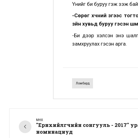
Үүнийг би буруу гэж үзэж бай
-Сөрөг хүчний зүгээс тог
зүйн хувьд буруу гэсэн шү
-Би дээр хэлсэн энэ шалга
замхруулах гэсэн арга.
Ломбард
ӨМНӨХ
"Ерөнхийлөгчийн сонгууль - 2017" 
номинациуд