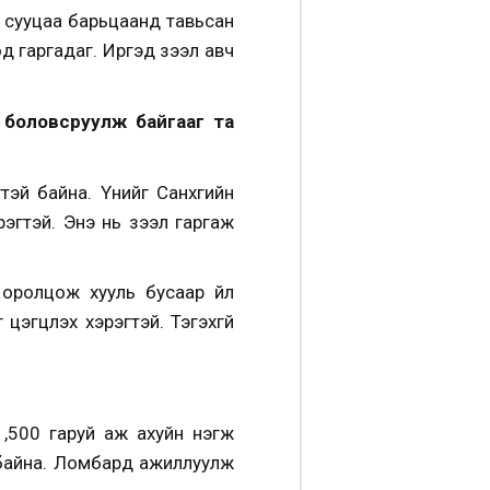
н сууцаа барьцаанд тавьсан
өд гаргадаг. Иргэд зээл авч
 боловсруулж байгааг та
 байна. Үүнийг Санхүүгийн
эгтэй. Энэ нь зээл гаргаж
 оролцож хууль бусаар үйл
цэгцлэх хэрэгтэй. Тэгэхгүй
1,500 гаруй аж ахуйн нэгж
ж байна. Ломбард ажиллуулж