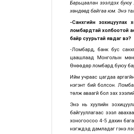
Барьцаалан зээлдэх буюу 
хөндөөд байгаа юм. Энэ та
-Санхүүгийн зохицуулах
ломбардтай холбоотой а
байр суурьтай явдаг вэ?
-Ломбард, банк бус санхү
цаашлаад Монголын мөнгө
Өнөөдөр ломбард буюу барьц
Ийм учраас цагдаа аргагүй
нэгэнт бий болсон. Ломба
төлж аваагүй бол зах зээли
Энэ нь хуулийн зохицуула
байгууллагаас зээл авахаа
хоногоосоо 4-5 дахин бага
нэгжүүдэд дамладаг гэнэ лээ. 