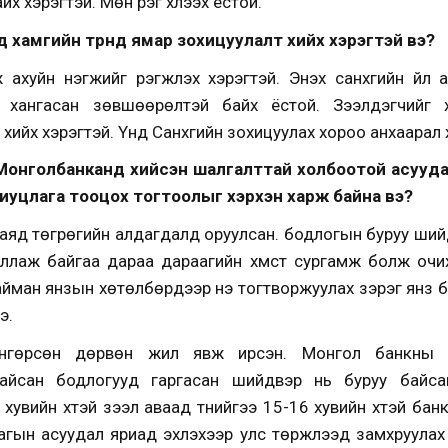
х хэрэгтэй. Мөн үүрэг хүлээх ёстой.
д хамгийн түрүүнд ямар зохицуулалт хийх хэрэгтэй вэ?
хуйн нэгжийг үүрэгжүүлэх хэрэгтэй. Энэхүү санхүүгийн үй
хангасан зөвшөөрөлтэй байх ёстой. Зээлдэгчийг хам
хийх хэрэгтэй. Үүнд Санхүүгийн зохицуулах хороо анхаара
Монголбанканд хийсэн шалгалттай холбоотой асуудал
риуцлага тооцох тогтоолыг хэрхэн харж байна вэ?
аяд төгрөгийн алдагдалд оруулсан. бодлогын буруу шийдв
лаж байгаа дараа дараагийн хүмүүст сургамж болж очи
йман янзын хөтөлбөрүүдээр үнэ тогтворжуулах зэрэг янз б
э.
нгөрсөн дөрвөн жил явж ирсэн. Монгол банкны Ер
айсан бодлогууд гаргасан шийдвэр нь буруу байсан
вийн хүүтэй зээл аваад түүнийгээ 15-16 хувийн хүүтэй ба
гын асуудал яриад эхлэхээр улс төржүүлээд замхруулах