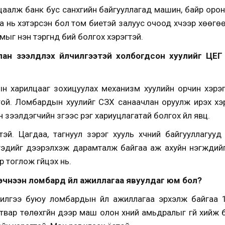
аалж банк бус санхүүгийн байгууллагад машин, байр оро
ацаа нь хэтэрсэн бол том биетэй залуус очоод хүчээр хөөгө
ыг нэн тэргүүнд бий болгох хэрэгтэй.
ан зээлдүүлэх үйлчилгээтэй холбогдсон хуулийг ЦЕГ
 харилцааг зохицуулах механизм хуулийн орчин хэрэгтэй
той. Ломбардын хуулийг СЗХ санаачлан оруулж ирэх хэр
зээлдэгчийн зүгээс үүрэг хариуцлагатай болгох үйл явц.
тэй. Цагдаа, тагнуул зэрэг хууль хүчний байгууллагууд
эдийг дээрэлхэж дарамталж байгаа аж ахуйн нэгжүүдийг 
р тоглож гүйцэх нь.
эчнээн ломбард үйл ажиллагаа явуулдаг юм бол?
йлчилгээ буюу ломбардын үйл ажиллагаа эрхэлж байгаа 
твар төлөхгүйн дээр маш олон хүний амьдралыг үгүй хий