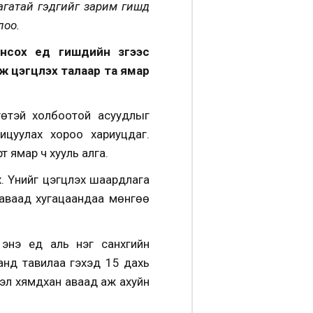
атай гэдгийг зарим гишүүд
лоо.
ох үед гишүүдийн зүгээс
 цэгцлэх талаар та ямар
нгөтэй холбоотой асуудлыг
ицуулах хороо хариуцдаг.
 ямар ч хууль алга.
. Үүнийг цэгцлэх шаардлага
 аваад хугацаандаа мөнгөө
нэ үед аль нэг санхүүгийн
аанд тавилаа гэхэд 15 дахь
тэл хямдхан аваад аж ахуйн