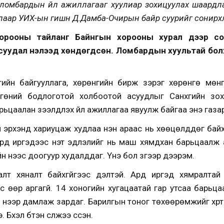
ломбардын үйл ажиллагааг хуулиар зохицуулах шаардлаг
лаар УИХ-ын гишүүн Д.Дамба-Очирын байр суурийг сонирх
 хорооны тайланг Байнгын хорооны хурал дээр сонс
суудал нэлээд хөндөгдсөн. Ломбардын хуультай болж
үгийн байгууллага, хөрөнгийн бирж зэрэг хөрөнгө мө
ний бодлоготой холбоотой асуудлыг Санхүүгийн зох
аалан зээлдүүлэх үйл ажиллагаа явуулж байгаа энэ газарт
н эрхэнд хариуцаж худлаа үнэн араас нь хөөцөлддөг байх
рд иргэдээс үнэт эдлэлийг нь маш хямдхан барьцаалж
йн үнээс доогуур худалддаг. Үнэ бол зүгээр дээрэм.
лт хяналт байхгүйгээс үүдэлтэй. Ард иргэд хямралтай э
с өөр аргагүй. 14 хоногийн хугацаатай гар утсаа барьц
 үнээр дамлаж зардаг. Барилгын тоног төхөөрөмжийг хүр
Бүхэл бүтэн сүлжээ үүссэн.