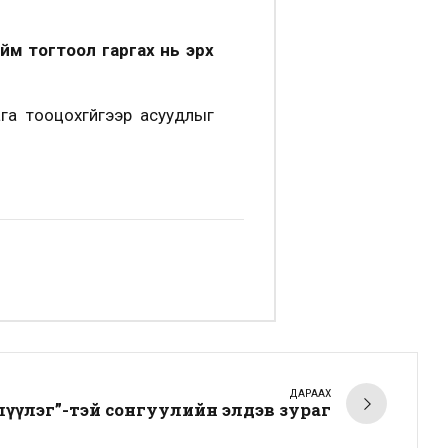
ийм тогтоол гаргах нь эрх
ага тооцохгүйгээр асуудлыг
ДАРААХ
лүүлэг”-тэй сонгуулийн элдэв зураг