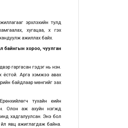
л ажиллагааг эрхлэхийн тулд
гаалах, хугацаа, хүү гэх
л хандуулж ажиллах байх.
 байнгын хороо, чуулган
эр гаргасан гэдэг нь үнэн.
х ёстой. Арга хэмжээ авах
үрийн байдлаар мөнгийг зах
өнхийлөгч тухайн үеийн
. Олон аж ахуйн нэгжүүд
нкинд хадгалуулсан. Энэ бол
 үйл явц ажиглагдаж байна.