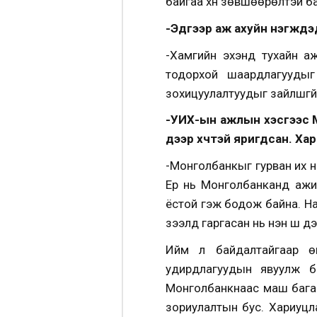
байгаа хүн зөвшөөрөлтэй бай
-Эдгээр аж ахуйн нэгжүүдэ
-Хамгийн эхэнд тухайн аж а
тодорхой шаардлагуудыг 
зохицуулалтуудыг зайлшгүй 
-УИХ-ын ажлын хэсгээс 
дээр хүчтэй яригдсан. Ха
-Монголбанкыг гурван их н
Ер нь Монголбанканд ажил
ёстой гэж бодож байна. На
зээлд гаргасан нь үнэн шүү дэ
Ийм л байдалтайгаар ө
удирдлагуудын явуулж б
Монголбанкнаас маш бага ху
зориулалтын бус. Хариуцла