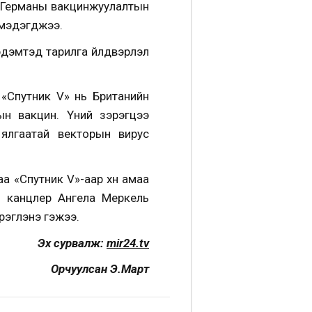
 Германы вакцинжуулалтын
 мэдэгджээ.
дэмтэд тарилга үйлдвэрлэл
«Спутник V» нь Британийн
н вакцин. Үүний зэрэгцээ
ялгаатай векторын вирус
а «Cпутник V»-аар хүн амаа
 канцлер Ангела Меркель
рэглэнэ гэжээ.
Эх сурвалж:
mir24.tv
Орчуулсан Э.Март