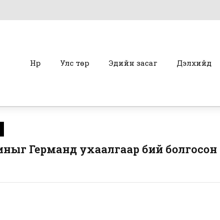
Нүүр
Улс төр
Эдийн засаг
Дэлхийд
иныг Германд ухаалгаар бий болгосон