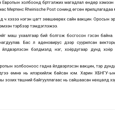
н Европын холбоонд бүртгэлжих магадлал өндөр хэмээн
омас Мертенс Rheinische Post сонинд өгсөн ярилцлагадаа
д ч хэзээ нэгэн цагт зөвшөөрөх сайн вакцин. Оросын эр
хэмээн тэрбээр тэмдэглэжээ.
йг маш ухаалгаар бий болгож босгосон гэсэн байна. 
нагдуулав. Бас л аденовирус дээр суурилсан векторы
 үйлдвэрлэсэн бэлдмэлд нэг, хоёрдугаар дунд хоёр 
ропын холбооноос гадна үйлдвэрлэсэн вакцин, тэр дунда
эдгээ өмнө нь илэрхийлж байсан юм. Харин ХБНГУ-ын
 зохих түвшний байгууллагаас нь сайшаасан нөхцөлд хэ