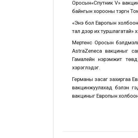
Оросын«Спутник V» вакци
байнгын хорооны тэргүүн Т
«Энэ бол Европын холбоон
тал дээр их туршлагатай» 
Мертенс Оросын бэлдмэли
AstraZeneca вакциныг са
Гамалейн нэрэмжит төвд
хэрэглэдэг.
Германы засаг захиргаа Ев
вакцинжуулахад бэлэн г
вакциныг Европын холбооны