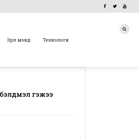
Эрүүл мэнд
Технологи
 бэлдмэл гэжээ