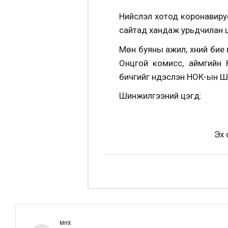
Нийслэл хотод коронавирус
сайтад хандаж урьдчилан ц
Мөн буяны ажил, хүний бие
Онцгой комисс, аймгийн 
бичгийг үндэслэн НОК-ын 
Шинжилгээний цэгүүд:
Эх 
ӨМНӨХ