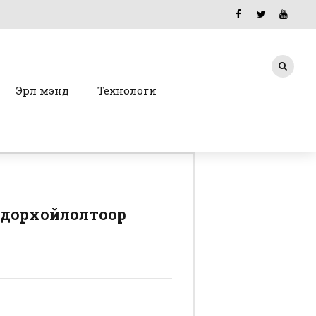
Эрүүл мэнд
Технологи
тодорхойлолтоор