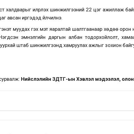
т халдварыг илрүүлэх шинжилгээний 22 цэг ажиллаж бай
аг авсан иргэдэд үйлчилнэ.
 гэнэт муудах гэх мэт яаралтай шалтгаанаар хөдөө орон 
Нэгдсэн эмнэлгийн даргын албан тодорхойлолт, хамаа
Шуурхай штаб шинжилгээнд хамруулах ажлыг зохион байг
сурвалж:
Нийслэлийн ЗДТГ-ын Хэвлэл мэдээлэл, олон