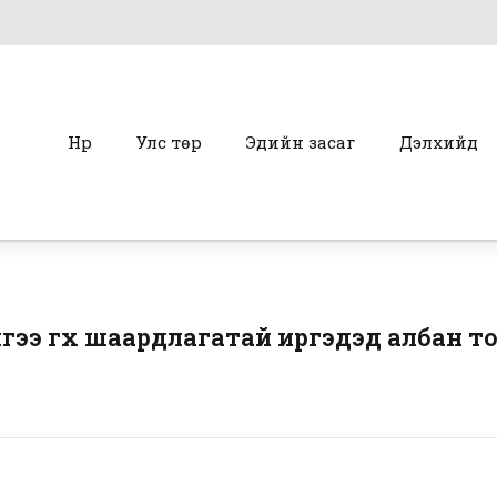
Нүүр
Улс төр
Эдийн засаг
Дэлхийд
ээ өгөх шаардлагатай иргэдэд албан 