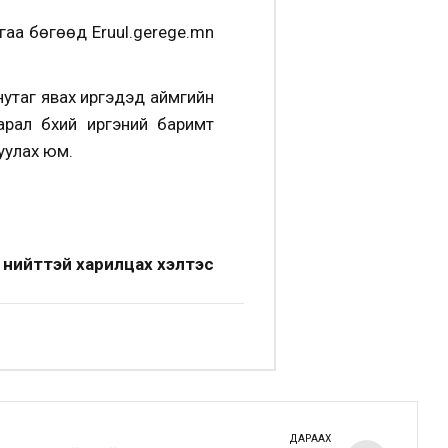
гаа бөгөөд Eruul.gerege.mn
нутаг явах иргэдэд аймгийн
рал бүхий иргэний баримт
уулах юм.
 нийттэй харилцах хэлтэс
ДАРААХ