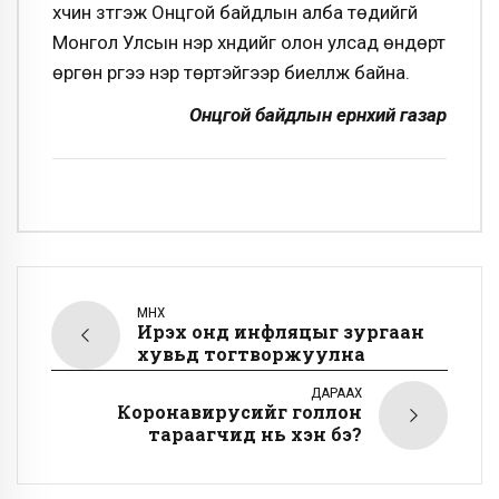
хүчин зүтгэж Онцгой байдлын алба төдийгүй
Монгол Улсын нэр хүндийг олон улсад өндөрт
өргөн үүргээ нэр төртэйгээр биелүүлж байна.
Онцгой байдлын ерөнхий газар
ӨМНӨХ
Ирэх онд инфляцыг зургаан
хувьд тогтворжуулна
ДАРААХ
Коронавирусийг голлон
тараагчид нь хэн бэ?