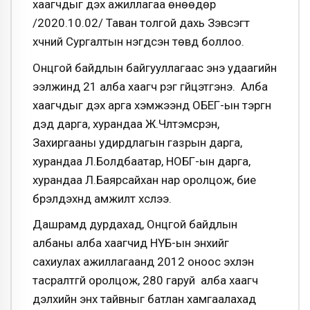
хаагчдыг үдэх ажиллагаа өнөөдөр
/2020.10.02/ Таван толгой дахь Зэвсэгт
хүчний Сургалтын нэгдсэн төвд боллоо.
Онцгой байдлын байгууллагаас энэ удаагийн
ээлжинд 21 алба хаагч үүрэг гүйцэтгэнэ. Алба
хаагчдыг үдэх арга хэмжээнд ОБЕГ-ын тэргүүн
дэд дарга, хурандаа Ж.Чүлтэмсүрэн,
Захиргааны удирдлагын газрын дарга,
хурандаа Л.Болдбаатар, НОБГ-ын дарга,
хурандаа Л.Баярсайхан нар оролцож, бие
бүрэлдэхүүнд амжилт хүслээ.
Дашрамд дурдахад, Онцгой байдлын
албаны алба хаагчид НҮБ-ын энхийг
сахиулах ажиллагаанд 2012 оноос эхлэн
тасралтгүй оролцож, 280 гаруй алба хаагч
дэлхийн энх тайвныг батлан хамгаалахад