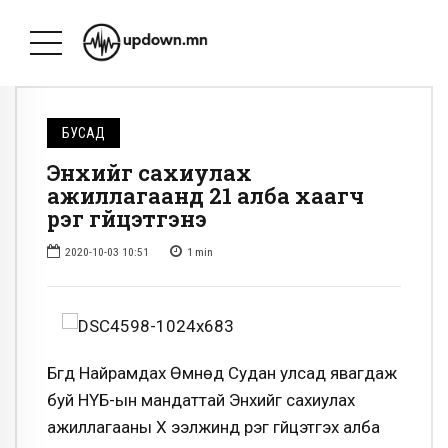
БУСАД
Энхийг сахиулах
ажиллагаанд 21 алба хаагч
үүрэг гүйцэтгэнэ
2020-10-03 10:51
1
min
Бүгд Найрамдах Өмнөд Судан улсад явагдаж
буй НҮБ-ын мандаттай Энхийг сахиулах
ажиллагааны Х ээлжинд үүрэг гүйцэтгэх алба