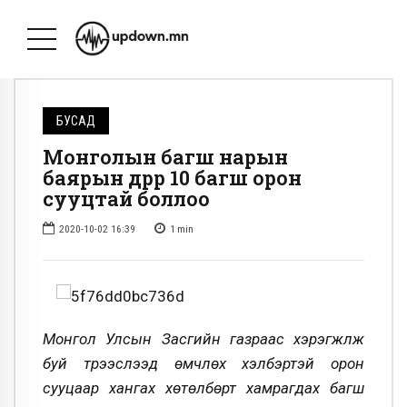
БУСАД
Монголын багш нарын
баярын өдрөөр 10 багш орон
сууцтай боллоо
2020-10-02 16:39
1
min
Монгол Улсын Засгийн газраас хэрэгжүүлж
буй түрээслээд өмчлөх хэлбэртэй орон
сууцаар хангах хөтөлбөрт хамрагдах багш