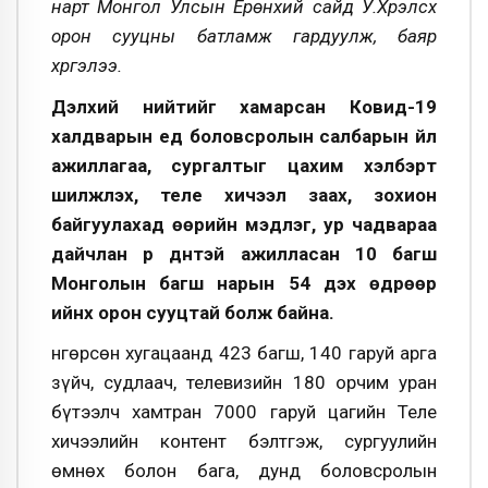
нарт Монгол Улсын Ерөнхий сайд У.Хүрэлсүх
орон сууцны батламж гардуулж, баяр
хүргэлээ.
Дэлхий нийтийг хамарсан Ковид-19
халдварын үед боловсролын салбарын үйл
ажиллагаа, сургалтыг цахим хэлбэрт
шилжүүлэх, теле хичээл заах, зохион
байгуулахад өөрийн мэдлэг, ур чадвараа
дайчлан үр дүнтэй ажилласан 10 багш
Монголын багш нарын 54 дэх өдрөөр
ийнхүү орон сууцтай болж байна.
Өнгөрсөн хугацаанд 423 багш, 140 гаруй арга
зүйч, судлаач, телевизийн 180 орчим уран
бүтээлч хамтран 7000 гаруй цагийн Теле
хичээлийн контент бэлтгэж, сургуулийн
өмнөх болон бага, дунд боловсролын