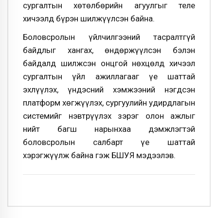
сургалтын хөтөлбөрийн агуулгыг теле
хичээлд бүрэн шилжүүлсэн байна.
Боловсролын үйлчилгээний тасралтгүй
байдлыг хангах, өндөржүүлсэн бэлэн
байдалд шилжсэн онцгой нөхцөлд хичээл
сургалтын үйл ажиллагааг үе шаттай
эхлүүлэх, үндэсний хэмжээний нэгдсэн
платформ хөгжүүлэх, сургуулийн удирдлагын
системийг нэвтрүүлэх зэрэг олон ажлыг
нийт багш нарынхаа дэмжлэгтэй
боловсролын салбарт үе шаттай
хэрэгжүүлж байна гэж БШУЯ мэдээлэв.