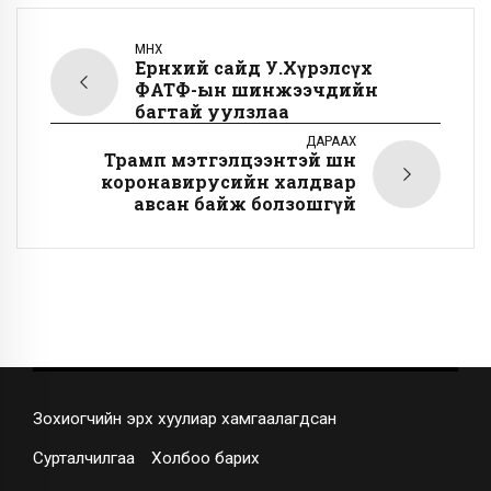
ӨМНӨХ
Ерөнхий сайд У.Хүрэлсүх
ФАТФ-ын шинжээчдийн
багтай уулзлаа
ДАРААХ
Трамп мэтгэлцээнтэй шөнө
коронавирусийн халдвар
авсан байж болзошгүй
Зохиогчийн эрх хуулиар хамгаалагдсан
Сурталчилгаа
Холбоо барих