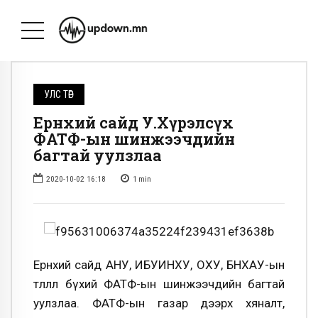
УЛС ТӨР
Ерөнхий сайд У.Хүрэлсүх
ФАТФ-ын шинжээчдийн
багтай уулзлаа
2020-10-02 16:18
1
min
Ерөнхий сайд АНУ, ИБУИНХУ, ОХУ, БНХАУ-ын
төлөөлөл бүхий ФАТФ-ын шинжээчдийн багтай
уулзлаа. ФАТФ-ын газар дээрх хяналт,