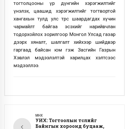
тогтолцооны үр дүнгийн хэрэгжилтийг
үнэлэх, цаашид хэрэгжилтийг тогтвортой
хангахын тулд улс төрөөс шаардагдах хүчин
чармайлт байгаа эсэхийг нарийвчлан
тодорхойлох зорилгоор Монгол Улсад газар
дээрх хяналт, шалгалт хийхээр шийдвэр
гаргаад байсан юм гэж Засгийн Газрын
Хэвлэл мэдээлэлтэй харилцах хэлтсээс
мэдээллээ.
ӨМНӨХ
УИХ: Тогтоолын төслийг
Байнгын хороонд буцааж,