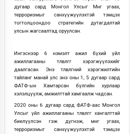
дугаар сард Монгол Улсыг Мөнгө угаах,
терроризмыг санхүүжүүлэхтэй тэмцэх
тогтолцоондоо стратегийн дутагдалтай
улсын жагсаалтад оруулсан.
Ингэснээр 6 нэмэлт ажил бүхий үйл
ажиллагааны төлөвлөгөөг хэрэгжүүлэхийг
даалгасан. Энэ төлөвлөгөөний хэрэгжилтийн
тайланг манай улс энэ оны 1, 5 дугаар сард
ФАТФ-ын Хамтарсан бүлгийн хурлаар
хэлэлцүүлж, амжилттай хамгаалж чадсан.
2020 оны 6 дугаар сард ФАТФ-аас Монгол
Улсыг үйл ажиллагааны төлөвлөгөөгөө хангалттай
биелүүлсэн гэж дүгнэж, мөнгө угаах,
терроризмыг санхүүжүүлэхтэй тэмцэх