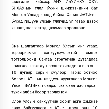
шалгалтыг хийхээр АНУ, ИБУИНХУ, ОХУ,
БНХАУ-ын төлөөлөл бүхий шинжээчдийн баг
Монгол Улсад ирээд байна. Харин ФАТФ-ын
бусад гишүүн улсын төлөөлөгчид уг газар дээрх
хяналт, шалгалтад цахимаар оролцоно.
Энэ шалгалтаар Монгол Улсыг мөнгө угаах,
терроризмыг санхүүжүүлэхтэй тэмцэх
тогтолцоонд байгаа стратегийн дутагдлаа
арилгасан гэж дүгнэсэн тохиолдолд энэ оны
10 дугаар сарын сүүлээр Парис хотноо
болох ФАТФ-ын нэгдсэн чуулганаар Монгол
Улсыг ФАТФ-ын саарал жагсаалтаас гарсан
тухай албан ёсоор зарлах юм.
Олон улсын санхүүгийн хориг арга хэмжээ
авах байгууллага /ФАТФ/ өнгөрсөн оны 10