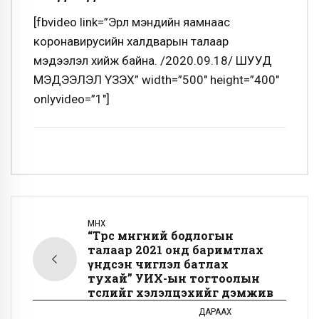
[fbvideo link=”Эрүүл мэндийн яамнаас
коронавирусийн халдварын талаар
мэдээлэл хийж байна. /2020.09.18/ ШУУД
МЭДЭЭЛЭЛ ҮЗЭХ” width=”500″ height=”400″
onlyvideo=”1″]
ӨМНӨХ
“Төрөөс мөнгөний бодлогын
талаар 2021 онд баримтлах
үндсэн чиглэл батлах
тухай” УИХ-ын тогтоолын
төслийг хэлэлцэхийг дэмжив
ДАРААХ