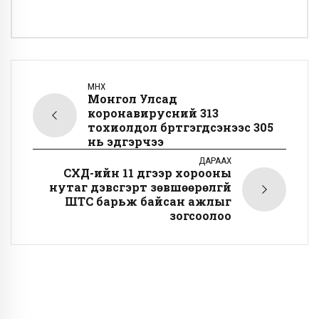
ӨМНӨХ
Монгол Улсад
коронавирусний 313
тохиолдол бүртгэгдсэнээс 305
нь эдгэрчээ
ДАРААХ
СХД-ийн 11 дүгээр хорооны
нутаг дэвсгэрт зөвшөөрөлгүй
ШТС барьж байсан ажлыг
зогсоолоо