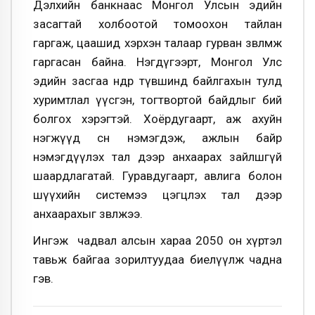
Дэлхийн банкнаас Монгол Улсын эдийн
засагтай холбоотой томоохон тайлан
гаргаж, цаашид хэрхэн талаар гурван зөвлөмж
гаргасан байна. Нэгдүгээрт, Монгол Улс
эдийн засгаа өндөр түвшинд байлгахын тулд
хуримтлал үүсгэн, тогтвортой байдлыг бий
болгох хэрэгтэй. Хоёрдугаарт, аж ахуйн
нэгжүүд өсөн нэмэгдэж, ажлын байр
нэмэгдүүлэх тал дээр анхаарах зайлшгүй
шаардлагатай. Гуравдугаарт, авлига болон
шүүхийн системээ цэгцлэх тал дээр
анхаарахыг зөвлөжээ.
Ингэж чадвал алсын хараа 2050 он хүртэл
тавьж байгаа зорилтуудаа биелүүлж чадна
гэв.