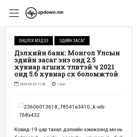
ОНЦЛОХ МЭДЭЭ
ЭДИЙН ЗАСАГ
Дэлхийн банк: Монгол Улсын
эдийн засаг энэ онд 2.5
хувиар агших төлөвтэй ч 2021
онд 5.6 хувиар өсөх боломжтой
2020-09-29 11:45
1
min
Ковид-19 цар тахал дэлхийн хэмжээнд өмнө нь