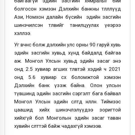
байгаагүй эдийн засгийн хямралыг бий
болгосон хэмээн Дэлхийн банкны төлөөллүүд
Ази, Номхон далайн бүсийн эдийн засгийн
шинэчилсэн төлөвийг танилцуулах үеэрээ
хэллээ.
Уг өвчнөөс болж дэлхийн улс орны 90 гаруй хувь
эдийн засгийн хувьд хүнд байдалд байгаа
аж. Монгол Улсын хувьд эдийн засаг энэ
онд 2.5 хувиар агших төлөвтэй хэдий ч 2021
онд 5.6 хувиар өсөх боломжтой хэмээн
Дэлхийн банк үзэж байна. Олон улсын
түвшинд эдийн засгийн сэргэлт бага байвал
Монгол Улсын эдийн өсөлтөд нөлөөлнө. Тиймээс
цаашид хийх
шинэчлэлүүдээ зоригтой
хийхгүй бол Монголын эдийн засаг таван
хувийн өсөлттэй байж чадахгүй
хэмээв.