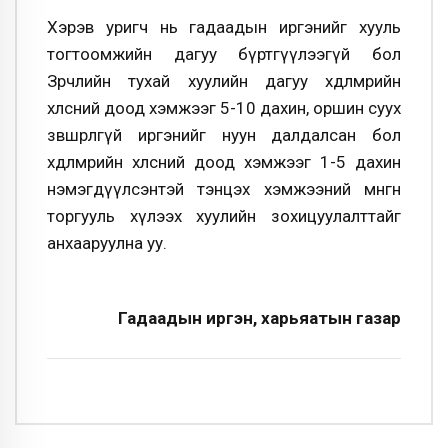
Хэрэв уригч нь гадаадын иргэнийг хууль
тогтоомжийн дагуу бүртгүүлээгүй бол
Зөрчлийн тухай хуулийн дагуу хөдөлмөрийн
хөлсний доод хэмжээг 5-10 дахин, оршин суух
зөвшөөрөлгүй иргэнийг нуун далдалсан бол
хөдөлмөрийн хөлсний доод хэмжээг 1-5 дахин
нэмэгдүүлсэнтэй тэнцэх хэмжээний мөнгөн
торгууль хүлээх хуулийн зохицуулалттайг
анхааруулна уу.
Гадаадын иргэн, харьяатын газар