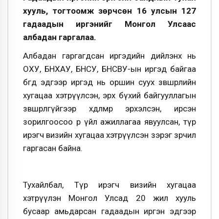
хууль, тогтоомж зөрчсөн 16 улсын 127
гадаадын иргэнийг Монгол Улсаас
албадан гаргалаа.
Албадан гаргагдсан иргэдийн дийлэнх нь
ОХУ, БНХАУ, БНСУ, БНСВУ-ын иргэд байгаа
бөгөөд эдгээр иргэд нь оршин суух зөвшөөрлийн
хугацаа хэтрүүлсэн, эрх бүхий байгууллагын
зөвшөөрөлгүйгээр хөдөлмөр эрхэлсэн, ирсэн
зорилгоосоо өөр үйл ажиллагаа явуулсан, түр
ирэгч визийн хугацаа хэтрүүлсэн зэрэг зөрчил
гаргасан байна.
Тухайлбал, Түр ирэгч визийн хугацаа
хэтрүүлэн Монгол Улсад 20 жил хууль
бусаар амьдарсан гадаадын иргэн эдгээр