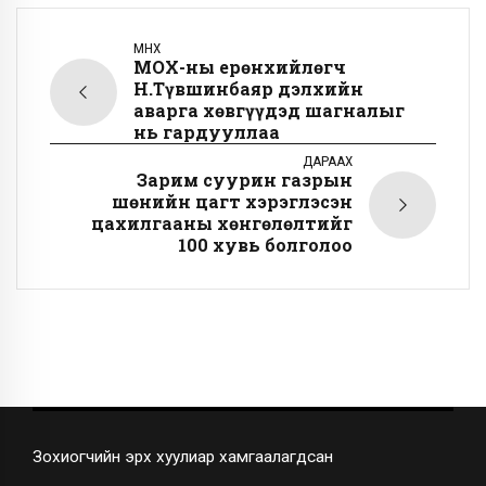
ӨМНӨХ
МҮОХ-ны ерөнхийлөгч
Н.Түвшинбаяр дэлхийн
аварга хөвгүүдэд шагналыг
нь гардууллаа
ДАРААХ
Зарим суурин газрын
шөнийн цагт хэрэглэсэн
цахилгааны хөнгөлөлтийг
100 хувь болголоо
Зохиогчийн эрх хуулиар хамгаалагдсан