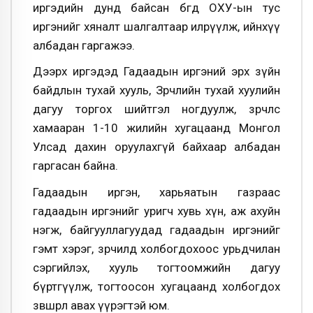
иргэдийн дунд байсан бөгөөд ОХУ-ын тус
иргэнийг хяналт шалгалтаар илрүүлж, ийнхүү
албадан гаргажээ.
Дээрх иргэдэд Гадаадын иргэний эрх зүйн
байдлын тухай хууль, Зөрчлийн тухай хуулийн
дагуу торгох шийтгэл ногдуулж, зөрчлөөс
хамааран 1-10 жилийн хугацаанд Монгол
Улсад дахин оруулахгүй байхаар албадан
гаргасан байна.
Гадаадын иргэн, харьяатын газраас
гадаадын иргэнийг уригч хувь хүн, аж ахуйн
нэгж, байгууллагуудад гадаадын иргэнийг
гэмт хэрэг, зөрчилд холбогдохоос урьдчилан
сэргийлэх, хууль тогтоомжийн дагуу
бүртгүүлж, тогтоосон хугацаанд холбогдох
зөвшөөрөл авах үүрэгтэй юм.