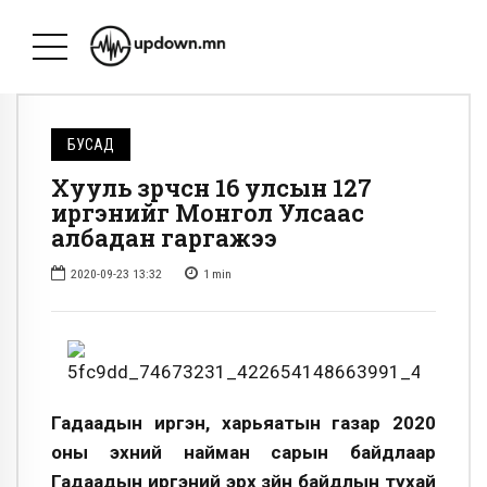
БУСАД
Хууль зөрчсөн 16 улсын 127
иргэнийг Монгол Улсаас
албадан гаргажээ
2020-09-23 13:32
1
min
Гадаадын иргэн, харьяатын газар 2020
оны эхний найман сарын байдлаар
Гадаадын иргэний эрх зүйн байдлын тухай