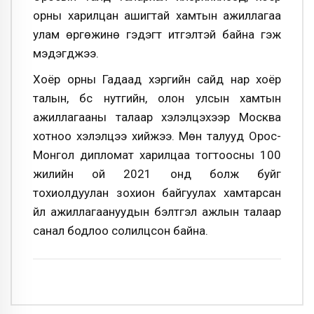
орны харилцан ашигтай хамтын ажиллагаа
улам өргөжинө гэдэгт итгэлтэй байна гэж
мэдэгджээ.
Хоёр орны Гадаад хэргийн сайд нар хоёр
талын, бүс нутгийн, олон улсын хамтын
ажиллагааны талаар хэлэлцэхээр Москва
хотноо хэлэлцээ хийжээ. Мөн талууд Орос-
Монгол дипломат харилцаа тогтоосны 100
жилийн ой 2021 онд болж буйг
тохиолдуулан зохион байгуулах хамтарсан
үйл ажиллагаануудын бэлтгэл ажлын талаар
санал бодлоо солилцсон байна.