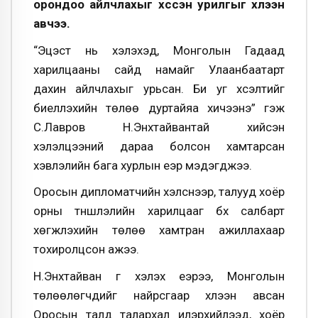
орондоо айлчлахыг хүссэн урилгыг хүлээн
авчээ.
“Эцэст нь хэлэхэд, Монголын Гадаад
харилцааны сайд намайг Улаанбаатарт
дахин айлчлахыг урьсан. Би уг хүсэлтийг
биелүүлэхийн төлөө дуртайяа хичээнэ” гэж
С.Лавров Н.Энхтайвантай хийсэн
хэлэлцээний дараа болсон хамтарсан
хэвлэлийн бага хурлын үеэр мэдэгджээ.
Оросын дипломатчийн хэлснээр, талууд хоёр
орны түншлэлийн харилцааг бүх салбарт
хөгжүүлэхийн төлөө хамтран ажиллахаар
тохиролцсон ажээ.
Н.Энхтайван үг хэлэх үеэрээ, Монголын
төлөөлөгчдийг найрсгаар хүлээн авсан
Оросын талд талархал илэрхийлээд, хоёр