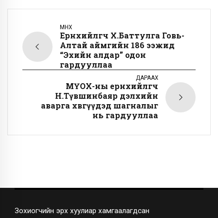
ӨМНӨХ
Ерөнхийлөгч Х.Баттулга Говь-
Алтай аймгийн 186 ээжид
“Эхийн алдар” одон
гардууллаа
ДАРААХ
МҮОХ-ны ерөнхийлөгч
Н.Түвшинбаяр дэлхийн
аварга хөвгүүдэд шагналыг
нь гардууллаа
Зохиогчийн эрх хуулиар хамгаалагдсан