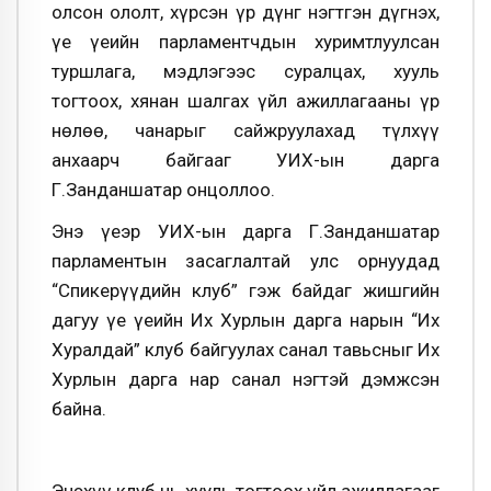
олсон ололт, хүрсэн үр дүнг нэгтгэн дүгнэх,
үе үеийн парламентчдын хуримтлуулсан
туршлага, мэдлэгээс суралцах, хууль
тогтоох, хянан шалгах үйл ажиллагааны үр
нөлөө, чанарыг сайжруулахад түлхүү
анхаарч байгааг УИХ-ын дарга
Г.Занданшатар онцоллоо.
Энэ үеэр УИХ-ын дарга Г.Занданшатар
парламентын засаглалтай улс орнуудад
“Спикерүүдийн клуб” гэж байдаг жишгийн
дагуу үе үеийн Их Хурлын дарга нарын “Их
Хуралдай” клуб байгуулах санал тавьсныг Их
Хурлын дарга нар санал нэгтэй дэмжсэн
байна.