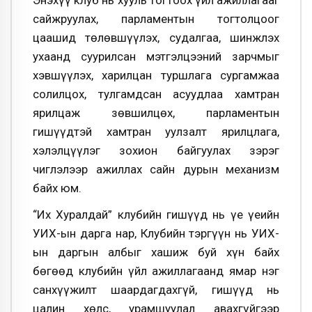
Энэхүү клуб нь хууль тогтоох үйл ажиллагааг
сайжруулах, парламентын тогтолцоог
цаашид төлөвшүүлэх, судалгаа, шинжлэх
ухаанд суурилсан мэтгэлцээний зарчмыг
хэвшүүлэх, харилцан туршлага сургамжаа
солилцох, тулгамдсан асуудлаа хамтран
ярилцаж зөвшилцөх, парламентын
гишүүдтэй хамтран уулзалт ярилцлага,
хэлэлцүүлэг зохион байгуулах зэрэг
чиглэлээр ажиллах сайн дурын механизм
байх юм.
“Их Хуралдай” клубийн гишүүд нь үе үеийн
УИХ-ын дарга нар, Клубийн тэргүүн нь УИХ-
ын даргын албыг хашиж буй хүн байх
бөгөөд клубийн үйл ажиллагаанд ямар нэг
санхүүжилт шаардагдахгүй, гишүүд нь
цалин хөлс, урамшуулал авахгүйгээр