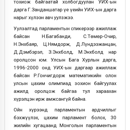
тохиож байгаатай холбогдуулан УИХ-ын
дарга Г.Занданшатар үе үеийн УИХ-ын дарга
нарыг хүлээн авч уулзжээ.
Уулзалтад парламентын спикерээр ажиллаж
байсан Н.Багабанди, С.Төмөр-Очир,
Н.Энхбаяр, Ц.Нямдорж, Д.Лүндээжанцан,
Д.Дэмбэрэл, З.Энхболд, М.Энхболд нар
оролцсон юм. Улсын Бага Хурлын дарга,
1996-2000 онд УИХ-ын даргаар ажиллаж
байсан Р.Гончигдорж математикийн олон
улсын цахим олимпиад зохион байгуулах
ажилд оролцож байгаа тул хараахан
хүрэлцэн ирж амжсангүй байна.
Ойн хүрээнд парламентын ардчиллыг
бэхжүүлэх, цахим парламент болох, 30
жилийн хугацаанд Монголын парламентын