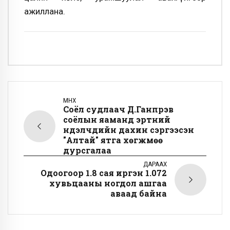
ажиллана.
ӨМНӨХ
Соёл судлаач Д.Ганпүрэв
соёлын яаманд эртний
нүүдэлчдийн дахин сэргээсэн
"Алтай" ятга хөгжмөө
дурсгалаа
ДАРААХ
Одоогоор 1.8 сая иргэн 1.072
хувьцааны ногдол ашгаа
аваад байна