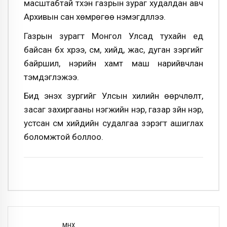
масштабтай түүхэн газрын зураг худалдан авч
Архивын сан хөмрөгөө нэмэгдүүллээ.
Газрын зурагт Монгол Улсад тухайн үед
байсан бүх хүрээ, сүм, хийд, жас, дуган зэргийг
байршил, нэрийн хамт маш нарийвчлан
тэмдэглэжээ.
Бид энэхүү зургийг Улсын хилийн өөрчлөлт,
засаг захиргааны нэгжийн нэр, газар зүйн нэр,
устсан сүм хийдийн судалгаа зэрэгт ашиглах
боломжтой боллоо.
ӨМНӨХ