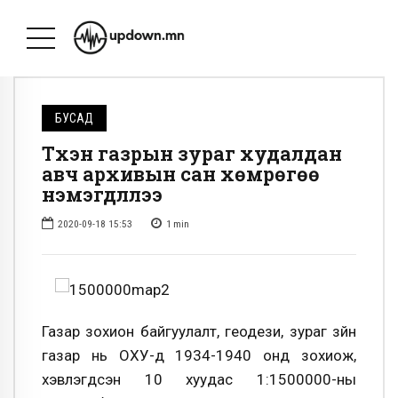
БУСАД
Түүхэн газрын зураг худалдан
авч архивын сан хөмрөгөө
нэмэгдүүллээ
2020-09-18 15:53
1
min
Газар зохион байгуулалт, геодези, зураг зүйн
газар нь ОХУ-д 1934-1940 онд зохиож,
хэвлэгдсэн 10 хуудас 1:1500000-ны