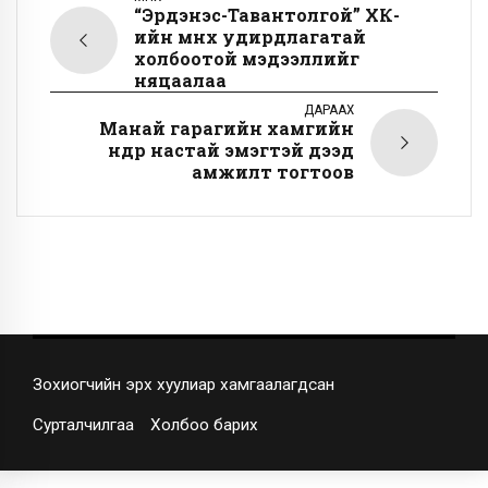
“Эрдэнэс-Тавантолгой” ХК-
ийн өмнөх удирдлагатай
холбоотой мэдээллийг
няцаалаа
ДАРААХ
Манай гарагийн хамгийн
өндөр настай эмэгтэй дээд
амжилт тогтоов
Зохиогчийн эрх хуулиар хамгаалагдсан
Сурталчилгаа
Холбоо барих