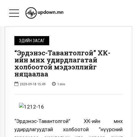
ЭДИЙН ЗАСАГ
“Эрдэнэс-Тавантолгой” ХК-
ийн өмнөх удирдлагатай
холбоотой мэдээллийг
няцаалаа
2020-09-18 15:49
1
min
“Эрдэнэс-Тавантолгой” ХК-ийн өмнөх
удирдлагуудтай холбоотой “нүүрсний