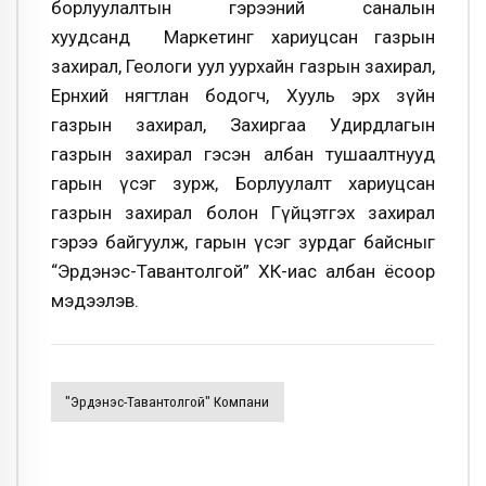
борлуулалтын гэрээний саналын
хуудсанд Маркетинг хариуцсан газрын
захирал, Геологи уул уурхайн газрын захирал,
Ерөнхий нягтлан бодогч, Хууль эрх зүйн
газрын захирал, Захиргаа Удирдлагын
газрын захирал гэсэн албан тушаалтнууд
гарын үсэг зурж, Борлуулалт хариуцсан
газрын захирал болон Гүйцэтгэх захирал
гэрээ байгуулж, гарын үсэг зурдаг байсныг
“Эрдэнэс-Тавантолгой”
ХК-иас албан ёсоор
мэдээлэв.
"Эрдэнэс-Тавантолгой" Компани