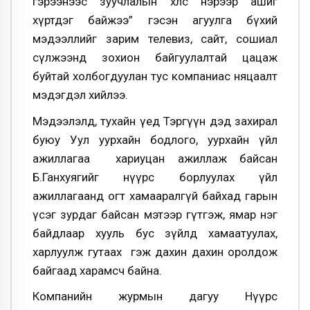
гэрээнээс зуучлалын хөлс нэрээр ашиг
хүртдэг байжээ” гэсэн агуулга бүхий
мэдээллийг зарим телевиз, сайт, сошиал
сүлжээнд зохион байгуулалтай цацаж
буйтай холбогдуулан
тус компаниас
няцаалт
мэдэгд
эл хийлээ.
Мэдээлэлд, тухайн үед Тэргүүн дэд захирал
буюу Уул уурхайн бодлого, уурхайн үйл
ажиллагаа хариуцан ажиллаж байсан
Б.Ганхуягийг нүүрс борлуулах үйл
ажиллагаанд огт хамааралгүй байхад гарын
үсэг зурдаг байсан мэтээр гүтгэж, ямар нэг
байдлаар хууль бус зүйлд хамаатуулах,
харлуулж гутаах гэж дахин дахин оролдож
байгаад харамсч байна.
Компанийн журмын дагуу Нүүрс