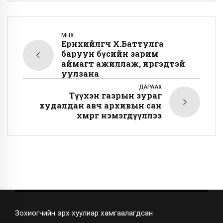
ӨМНӨХ
Ерөнхийлөгч Х.Баттулга
баруун бүсийн зарим
аймагт ажиллаж, иргэдтэй
уулзана
ДАРААХ
Түүхэн газрын зураг
худалдан авч архивын сан
хөмрөгөө нэмэгдүүллээ
Зохиогчийн эрх хуулиар хамгаалагдсан