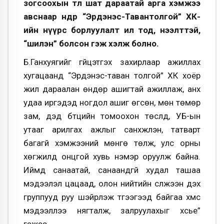
зогсоохын төлөө шат дараатай арга хэмжээ
авснаар өнөөдөр “Эрдэнэс-Тавантолгой” ХК-
ийн нүүрс борлуулалт ил тод, нээлттэй,
“шилэн” болсон гэж хэлж болно.
Б.Ганхуягийг гүйцэтгэх захирлаар ажиллах
хугацаанд “Эрдэнэс-таван толгой” ХК хоёр
жил дараалан өндөр ашигтай ажиллаж, анх
удаа иргэдэд ногдол ашиг өгсөн, мөн төмөр
зам, дэд бүтцийн томоохон төслүүд, УБ-ын
утааг арилгах ажлыг санхүүжүүлэн, татварт
багагүй хэмжээний мөнгө төлж, улс орны
хөгжилд онцгой хувь нэмэр оруулж байна.
Иймд санаатай, санаандгүй худал ташаа
мэдээлэл цацаад, олон нийтийн сүлжээн дэх
группууд руу шэйрлэж түгээгээд байгаа хүмүүс
мэдээллээ нягталж, залруулахыг хүсье”