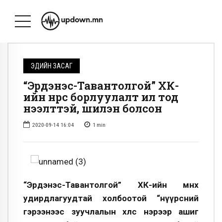
ЭДИЙН ЗАСАГ
“Эрдэнэс-Тавантолгой” ХК-
ийн нүүрс борлуулалт ил тод
нээлттэй, шилэн болсон
2020-09-14 16:04
1
min
“Эрдэнэс-Тавантолгой” ХК-ийн өмнөх
удирдлагуудтай холбоотой “нүүрсний
гэрээнээс зуучлалын хөлс нэрээр ашиг