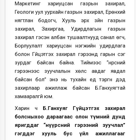
Маркетинг хариуцсан газрын захирал,
Геологи уул уурхайн газрын захирал, Ерөнхий
нягтлан бодогч, Хууль эрх зүйн газрын
захирал, Захиргаа, Удирдлагын газрын
захирал гэсэн албан тушаалтнууд санал өгч,
Борлуулалт хариуцсан нэгжийн удирдлага
болон Гүйцэтгэх захирал гэрээнд гарын үсэг
зурдаг байсан байна.
Тиймээс “нүүрсний
гэрээнээс зуучлалын хөлс авдаг явдал
байсан бол” энэ нь тухайн үед тэргүүн дэд
захирлаар ажиллаж байсан Б.Ганхуягтай
хамааралгүй юм.
Харин ч
Б.Ганхуяг Гүйцэтгэх захирал
болсныхоо дараагаас олон түмний дунд
яригддаг “нүүрсний гэрээний зуучлал”
гэгддэг хууль бус үйл ажиллагааг