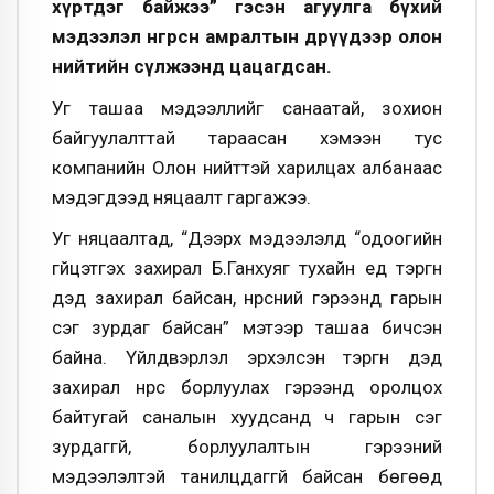
хүртдэг байжээ” гэсэн агуулга бүхий
мэдээлэл өнгөрсөн амралтын өдрүүдээр олон
нийтийн сүлжээнд цацагдсан.
Уг ташаа мэдээллийг санаатай, зохион
байгуулалттай тараасан хэмээн тус
компанийн Олон нийттэй харилцах албанаас
мэдэгдээд няцаалт гаргажээ.
Уг няцаалтад, “Дээрх мэдээлэлд “одоогийн
гүйцэтгэх захирал Б.Ганхуяг тухайн үед тэргүүн
дэд захирал байсан, нүүрсний гэрээнд гарын
үсэг зурдаг байсан” мэтээр ташаа бичсэн
байна. Үйлдвэрлэл эрхэлсэн тэргүүн дэд
захирал нүүрс борлуулах гэрээнд оролцох
байтугай саналын хуудсанд ч гарын үсэг
зурдаггүй, борлуулалтын гэрээний
мэдээлэлтэй танилцдаггүй байсан бөгөөд