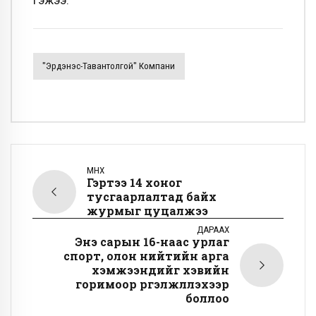
гэжээ.
"Эрдэнэс-Тавантолгой" Компани
ӨМНӨХ
Гэртээ 14 хоног
тусгаарлалтад байх
журмыг цуцалжээ
ДАРААХ
Энэ сарын 16-наас урлаг
спорт, олон нийтийн арга
хэмжээнүүдийг хэвийн
горимоор үргэлжлүүлэхээр
боллоо