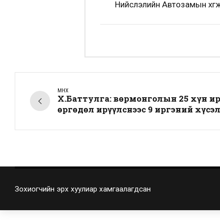
Нийслэлийн Автозамын хөгж
ӨМНӨХ
Х.Баттулга: Өвөрмонголын 25 хүн 
өргөдөл ирүүлснээс 9 иргэний хүс
Зохиогчийн эрх хуулиар хамгаалагдсан