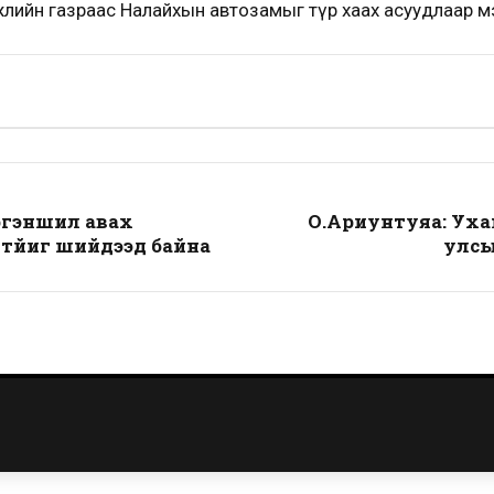
лийн газраас Налайхын автозамыг түр хаах асуудлаар м
иргэншил авах
О.Ариунтуяа: Уха
элтйиг шийдээд байна
улсы