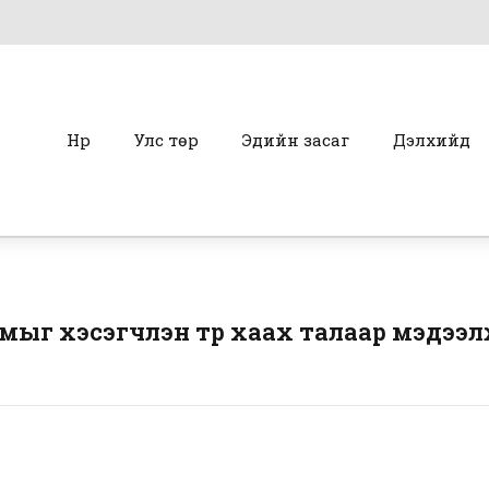
Нүүр
Улс төр
Эдийн засаг
Дэлхийд
мыг хэсэгчлэн түр хаах талаар мэдээл