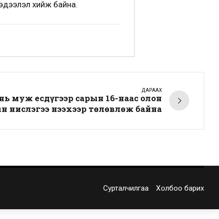
эдээлэл хийж байна.
ДАРААХ
нь муж есдүгээр сарын 16-наас олон
н нислэгээ нээхээр төлөвлөж байна
Сурталчилгаа
Холбоо барих